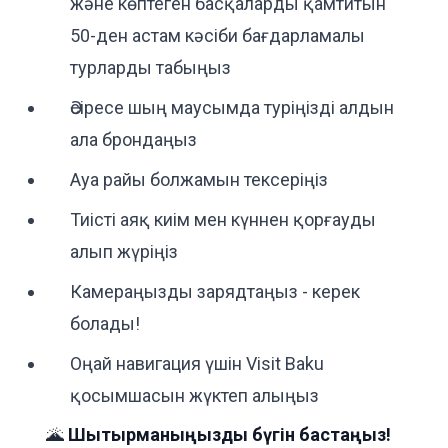
және көптеген басқаларды қамтитын
50-ден астам кәсіби бағдарламалы
турларды табыңыз
Әсіресе шың маусымда туріңізді алдын
ала брондаңыз
Ауа райы болжамын тексеріңіз
Тиісті аяқ киім мен күннен қорғауды
алып жүріңіз
Камераңызды зарядтаңыз - керек
болады!
Оңай навигация үшін Visit Baku
қосымшасын жүктеп алыңыз
🌋
Шытырманыңызды бүгін бастаңыз!