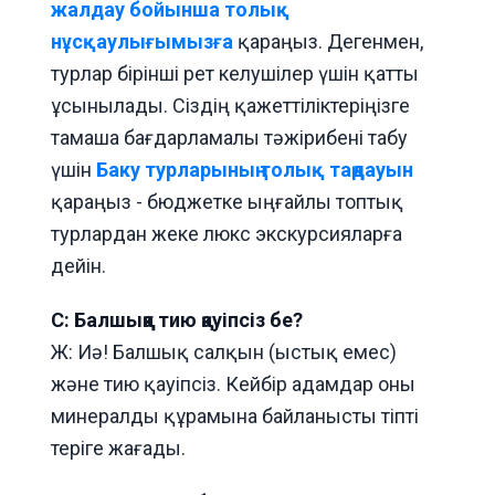
жалдау бойынша толық
нұсқаулығымызға
қараңыз. Дегенмен,
турлар бірінші рет келушілер үшін қатты
ұсынылады. Сіздің қажеттіліктеріңізге
тамаша бағдарламалы тәжірибені табу
үшін
Баку турларының толық таңдауын
қараңыз - бюджетке ыңғайлы топтық
турлардан жеке люкс экскурсияларға
дейін.
С: Балшыққа тию қауіпсіз бе?
Ж: Иә! Балшық салқын (ыстық емес)
және тию қауіпсіз. Кейбір адамдар оны
минералды құрамына байланысты тіпті
теріге жағады.