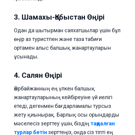
3. Шамахы-Қобыстан Өңірі
Одан да шытырман саяхатшылар үшін бұл
өңір аз туристпен және таза табиғи
ортамен алыс балшық жанартауларын
ұсынады.
4. Салян Өңірі
Әзірбайжанның ең үлкен балшық
жанартауларының кейбіреуіне үй иелігі
етеді, дегенмен бағдарламалы турсыз
жету қиынырақ. Барлық осы орындарды
мәселесіз зерттеу үшін, біздің
таңдалған
турлар бетін
зерттеңіз, онда сіз тіпті ең