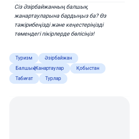
Сіз Әзірбайжанның балшық
жанартауларына бардыңыз ба? Өз
тәжірибеңізді және кеңестеріңізді
төмендегі пікірлерде бөлісіңіз!
Туризм
Әзірбайжан
Балшық Жанартаулар
Қобыстан
Табиғат
Турлар