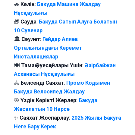
🚗
Көлік
:
Бакуда Машина Жалдау
Нұсқаулығы
🎁
Сауда
:
Бакуда Сатып Алуға Болатын
10 Сувенир
🏛️
Сәулет
:
Гейдар Алиев
Орталығындағы Керемет
Инсталляциялар
🍽️
Тамақ Әуесқойлары Үшін
:
Әзірбайжан
Асханасы Нұсқаулығы
🚴
Белсенді Саяхат
:
Промо Кодымен
Бакуда Велосипед Жалдау
🎯
Үздік Көрікті Жерлер
:
Бакуда
Жасалатын 10 Нәрсе
✨
Саяхат Жоспарлау
:
2025 Жылы Бакуға
Неге Бару Керек