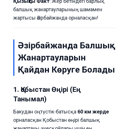
Қызықты Факт
: Жер бетіндегі барлық
балшық жанартауларының шамамен
жартысы Әзірбайжанда орналасқан!
Әзірбайжанда Балшық
Жанартауларын
Қайдан Көруге Болады
1. Қобыстан Өңірі (Ең
Танымал)
Бакудан оңтүстік-батысқа
60 км жерде
орналасқан Қобыстан өңірі балшық
жанартауы әуесқойлары үшін ең