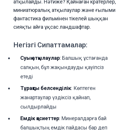
атқылайды. Нәтиже? Қайнаған кратерлер,
миниатюралық атқылаулар және ғылыми
фантастика фильмінен тікелей шыққан
сияқты айға ұқсас ландшафтар.
Негізгі Сипаттамалар:
Суық атқылаулар
: Балшық ұстағанда
салқын, бұл жақындауды қауіпсіз
етеді
Тұрақты белсенділік
: Көптеген
жанартаулар үздіксіз қайнап,
сылдырлайды
Емдік қасиеттер
: Минералдарға бай
балшықтың емдік пайдасы бар деп