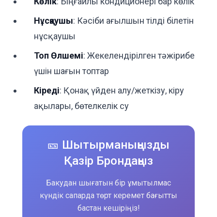
Көлік
: Ыңғайлы кондиционері бар көлік
Нұсқаушы
: Кәсіби ағылшын тілді білетін
нұсқаушы
Топ Өлшемі
: Жекелендірілген тәжірибе
үшін шағын топтар
Кіреді
: Қонақ үйден алу/жеткізу, кіру
ақылары, бөтелкелік су
🎫 Шытырманыңызды
Қазір Брондаңыз
Бакудан шығатын бір ұмытылмас
күндік сапарда төрт керемет бағытты
бастан кешіріңіз!