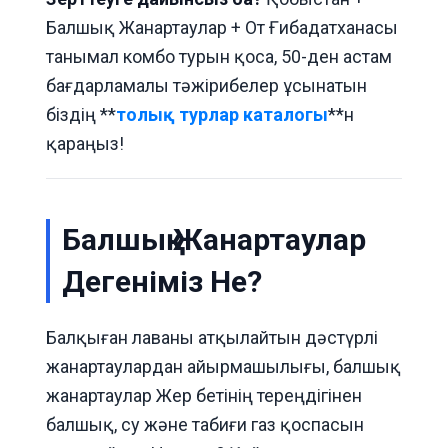
Балшық Жанартаулар + От Ғибадатханасы
танымал комбо турын қоса, 50-ден астам
бағдарламалы тәжірибелер ұсынатын
біздің **
толық турлар каталогы
**н
қараңыз!
Балшық Жанартаулар
Дегеніміз Не?
Балқыған лаваны атқылайтын дәстүрлі
жанартаулардан айырмашылығы, балшық
жанартаулар Жер бетінің тереңдігінен
балшық, су және табиғи газ қоспасын