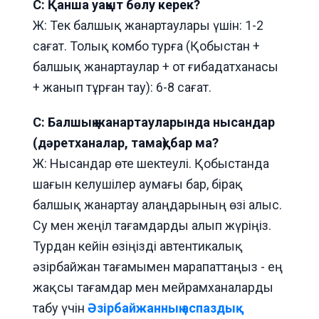
С: Қанша уақыт бөлу керек?
Ж: Тек балшық жанартаулары үшін: 1-2
сағат. Толық комбо турға (Қобыстан +
балшық жанартаулар + от ғибадатханасы
+ жанып тұрған тау): 6-8 сағат.
С: Балшық жанартауларында нысандар
(дәретханалар, тамақ) бар ма?
Ж: Нысандар өте шектеулі. Қобыстанда
шағын келушілер аумағы бар, бірақ
балшық жанартау алаңдарының өзі алыс.
Су мен жеңіл тағамдарды алып жүріңіз.
Турдан кейін өзіңізді автентикалық
әзірбайжан тағамымен марапаттаңыз - ең
жақсы тағамдар мен мейрамханаларды
табу үчін
Әзірбайжанның аспаздық