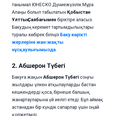
танымал ЮНЕСКО Дүниежүзілік Мұра
Алаңы болып табылатын
Қобыстан
Ұлттық Саябағымен
біріктіре аласыз.
Бакудың керемет тартымдылықтары
туралы көбірек біліңіз
Баку көрікті
жерлеріне жан-жақты
нұсқаулығымызда
.
2. Абшерон Түбегі
Бакуға жақын
Абшерон Түбегі
соңғы
жылдары үлкен атқылауларды бастан
кешкендерді қоса, бірнеше балшық
жанартауларына үй иелігі етеді. Бұл аймақ
астанадан бір күндік сапарлар үшін оңай
қолжетімді.