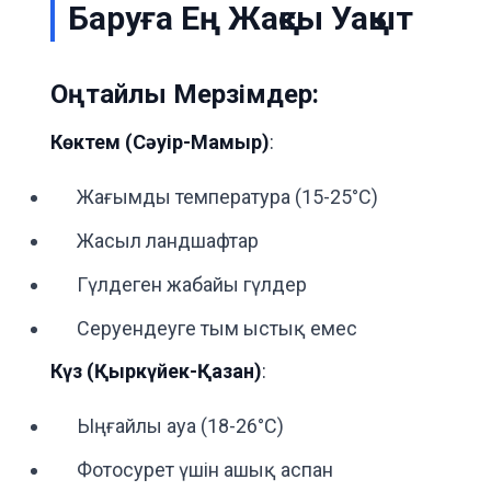
Баруға Ең Жақсы Уақыт
Оңтайлы Мерзімдер:
Көктем (Сәуір-Мамыр)
:
Жағымды температура (15-25°C)
Жасыл ландшафтар
Гүлдеген жабайы гүлдер
Серуендеуге тым ыстық емес
Күз (Қыркүйек-Қазан)
:
Ыңғайлы ауа (18-26°C)
Фотосурет үшін ашық аспан