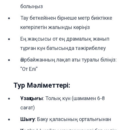
болыңыз
Тау беткейінен бірнеше метр биіктікке
көтерілетін жалынды көріңіз
Ең жақсысы от ең драмалық жанып
тұрған күн батысында тәжірибелеу
Әзірбайжанның лақап аты туралы біліңіз:
"От Елі"
Тур Мәліметтері:
Ұзақтығы
: Толық күн (шамамен 6-8
сағат)
Шығу
: Баку қаласының орталығынан