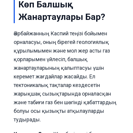
Көп Балшық
Жанартаулары Бар?
Әзірбайжанның Каспий теңізі бойымен
орналасуы, оның бірегей геологиялық
құрылымымен және мол жер асты газ
қорларымен үйлесіп, балшық
жанартауларының қалыптасуы үшін
керемет жағдайлар жасайды. Ел
тектоникалық тақталар кездесетін
жарықшақ сызықтарында орналасқан
және табиғи газ бен шөгінді қабаттардың
болуы осы қызықты атқылауларды
тудырады.