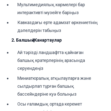
Мультимедиялық көрмелері бар
интерактивті музейге баріңыз
Кавказдағы ерте адамзат өркениетінің
дәлелдерін табыңыз
2. Балшық Жанартаулар
Ай тәрізді ландшафтта қайнаған
балшық кратерлерінің арасында
серуендеңіз
Миниатюралық атқылауларға және
сылдырлап тұрған балшық
бассейндеріне куә болыңыз
Осы ғаламдық ортада керемет