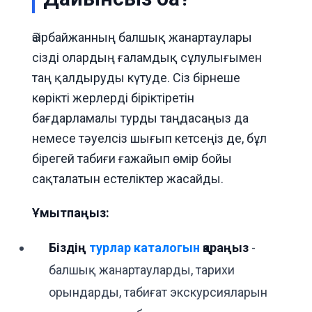
Әзірбайжанның балшық жанартаулары
сізді олардың ғаламдық сұлулығымен
таң қалдыруды күтуде. Сіз бірнеше
көрікті жерлерді біріктіретін
бағдарламалы турды таңдасаңыз да
немесе тәуелсіз шығып кетсеңіз де, бұл
бірегей табиғи ғажайып өмір бойы
сақталатын естеліктер жасайды.
Ұмытпаңыз:
Біздің
турлар каталогын
қараңыз
-
балшық жанартауларды, тарихи
орындарды, табиғат экскурсияларын