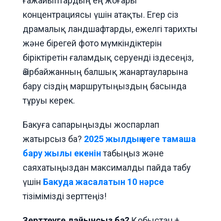
ғажайыптардың ең жоғары
концентрациясы үшін атақты. Егер сіз
драмалық ландшафтарды, ежелгі тарихты
және бірегей фото мүмкіндіктерін
біріктіретін ғаламдық серуенді іздесеңіз,
Әзірбайжанның балшық жанартауларына
бару сіздің маршрутыңыздың басында
тұруы керек.
Бакуға сапарыңызды жоспарлап
жатырсыз ба?
2025 жылдың неге тамаша
бару жылы екенін
табыңыз және
саяхатыңыздан максималды пайда табу
үшін
Бакуда жасалатын 10 нәрсе
тізімімізді зерттеңіз!
Зерттеуге дайынсыз ба?
Қобыстан +