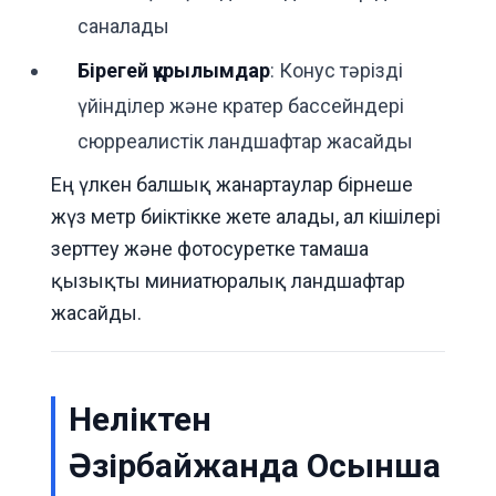
саналады
Бірегей құрылымдар
: Конус тәрізді
үйінділер және кратер бассейндері
сюрреалистік ландшафтар жасайды
Ең үлкен балшық жанартаулар бірнеше
жүз метр биіктікке жете алады, ал кішілері
зерттеу және фотосуретке тамаша
қызықты миниатюралық ландшафтар
жасайды.
Неліктен
Әзірбайжанда Осынша