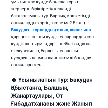
ұмытылмас күнде бірнеше көрікті
жерлерді біріктіретін кешенді
бағдарламалы тур. Барлық қолжетімді
опцияларды көргіңіз келе ме? Біздің
Бакудағы турлардың толық жинағына
қараңыз - жарты күндік сапарлардан көп
күндік шытырмандарға дейінгі ондаған
экскурсиялар, барлығы сарапшы
нұсқаушылармен және икемді брондау
опцияларымен.
🔥 Ұсынылатын Тур: Бакудан
Қобыстанға, Балшық
Жанартаулары, От
Ғибадатханасы және Жанып