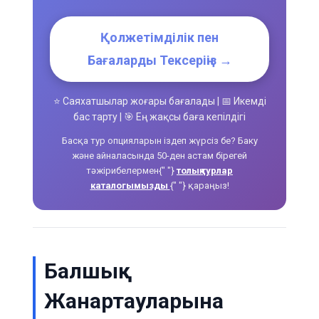
Қолжетімділік пен
Бағаларды Тексеріңіз →
⭐ Саяхатшылар жоғары бағалады | 📅 Икемді
бас тарту | 🎯 Ең жақсы баға кепілдігі
Басқа тур опцияларын іздеп жүрсіз бе? Баку
және айналасында 50-ден астам бірегей
тәжірибелермен{" "}
толық турлар
каталогымызды
{" "} қараңыз!
Балшық
Жанартауларына