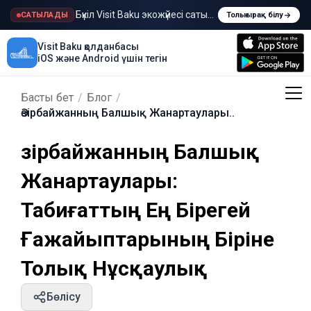
Бүкіл Visit Baku экожүйесі сатылады
САТЫЛАДЫ
Толығырақ білу
Visit Baku қолданбасы
iOS және Android үшін тегін
Басты бет
/
Блог
/
Әзірбайжанның Балшық Жанартаулары..
Әзірбайжанның Балшық
Жанартаулары:
Табиғаттың Ең Бірегей
Ғажайыптарының Біріне
Толық Нұсқаулық
Бөлісу