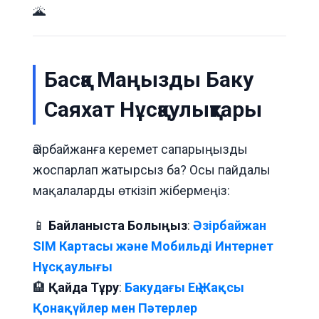
🌋
Басқа Маңызды Баку
Саяхат Нұсқаулықтары
Әзірбайжанға керемет сапарыңызды
жоспарлап жатырсыз ба? Осы пайдалы
мақалаларды өткізіп жібермеңіз:
📱
Байланыста Болыңыз
:
Әзірбайжан
SIM Картасы және Мобильді Интернет
Нұсқаулығы
🏨
Қайда Тұру
:
Бакудағы Ең Жақсы
Қонақүйлер мен Пәтерлер