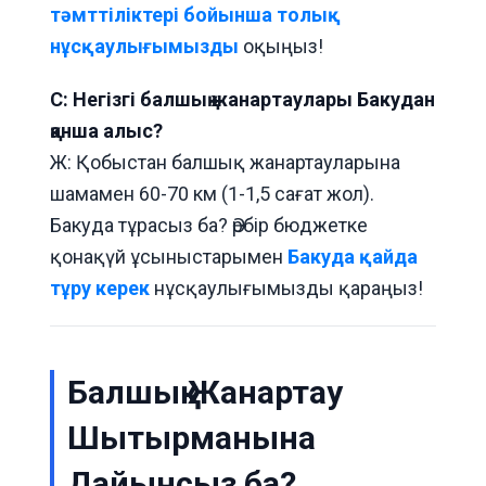
тәмттіліктері бойынша толық
нұсқаулығымызды
оқыңыз!
С: Негізгі балшық жанартаулары Бакудан
қанша алыс?
Ж: Қобыстан балшық жанартауларына
шамамен 60-70 км (1-1,5 сағат жол).
Бакуда тұрасыз ба? Әрбір бюджетке
қонақүй ұсыныстарымен
Бакуда қайда
тұру керек
нұсқаулығымызды қараңыз!
Балшық Жанартау
Шытырманына
Дайынсыз ба?