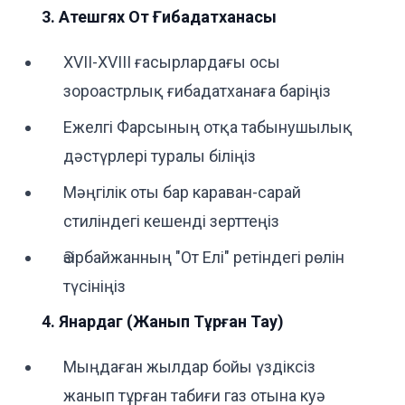
3. Атешгях От Ғибадатханасы
XVII-XVIII ғасырлардағы осы
зороастрлық ғибадатханаға баріңіз
Ежелгі Фарсының отқа табынушылық
дәстүрлері туралы біліңіз
Мәңгілік оты бар караван-сарай
стиліндегі кешенді зерттеңіз
Әзірбайжанның "От Елі" ретіндегі рөлін
түсініңіз
4. Янардаг (Жанып Тұрған Тау)
Мыңдаған жылдар бойы үздіксіз
жанып тұрған табиғи газ отына куә