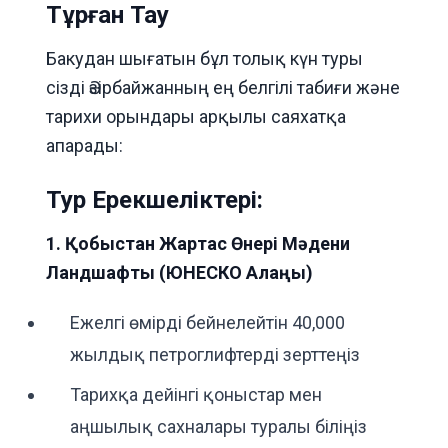
Тұрған Тау
Бакудан шығатын бұл толық күн туры
сізді Әзірбайжанның ең белгілі табиғи және
тарихи орындары арқылы саяхатқа
апарады:
Тур Ерекшеліктері:
1. Қобыстан Жартас Өнері Мәдени
Ландшафты (ЮНЕСКО Алаңы)
Ежелгі өмірді бейнелейтін 40,000
жылдық петроглифтерді зерттеңіз
Тарихқа дейінгі қоныстар мен
аңшылық сахналары туралы біліңіз