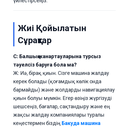
үйлестірсеңіз.
Жиі Қойылатын
Сұрақтар
С: Балшық жанартауларына турсыз
тәуелсіз баруға бола ма?
Ж: Иә, бірақ қиын. Сізге машина жалдау
керек болады (қоғамдық көлік онда
бармайды) және жолдарды навигациялау
қиын болуы мүмкін. Егер өзіңіз жүргізуді
шешсеңіз, бағалар, сақтандыру және ең
жақсы жалдау компаниялары туралы
кеңестермен біздің
Бакуда машина