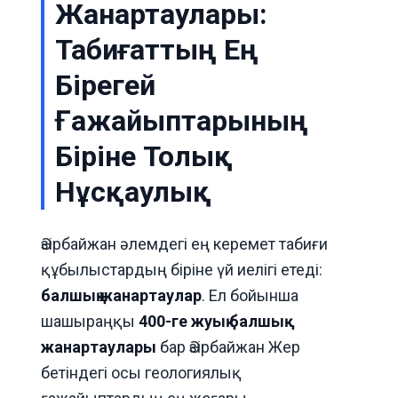
Жанартаулары:
Табиғаттың Ең
Бірегей
Ғажайыптарының
Біріне Толық
Нұсқаулық
Әзірбайжан әлемдегі ең керемет табиғи
құбылыстардың біріне үй иелігі етеді:
балшық жанартаулар
. Ел бойынша
шашыраңқы
400-ге жуық балшық
жанартаулары
бар Әзірбайжан Жер
бетіндегі осы геологиялық