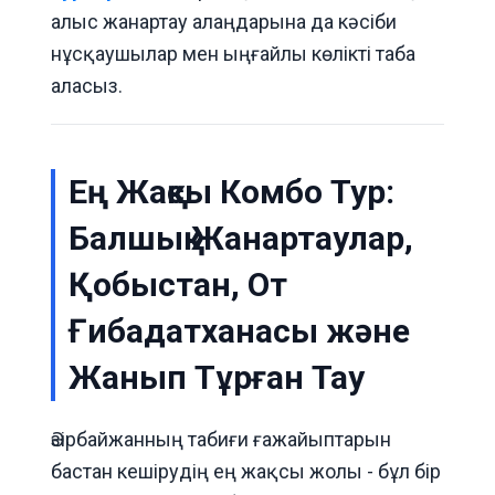
алыс жанартау алаңдарына да кәсіби
нұсқаушылар мен ыңғайлы көлікті таба
аласыз.
Ең Жақсы Комбо Тур:
Балшық Жанартаулар,
Қобыстан, От
Ғибадатханасы және
Жанып Тұрған Тау
Әзірбайжанның табиғи ғажайыптарын
бастан кешірудің ең жақсы жолы - бұл бір