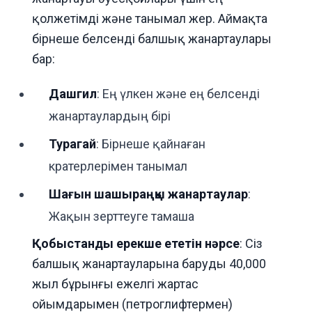
қолжетімді және танымал жер. Аймақта
бірнеше белсенді балшық жанартаулары
бар:
Дашгил
: Ең үлкен және ең белсенді
жанартаулардың бірі
Турагай
: Бірнеше қайнаған
кратерлерімен танымал
Шағын шашыраңқы жанартаулар
:
Жақын зерттеуге тамаша
Қобыстанды ерекше ететін нәрсе
: Сіз
балшық жанартауларына баруды 40,000
жыл бұрынғы ежелгі жартас
ойымдарымен (петроглифтермен)