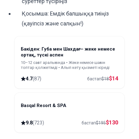
суреттер түсіріңіз
Қосымша: Емдік балшыққа тиіңіз
(қауіпсіз және салқын!)
Бакіден: Губа мен Шахдағ — жеке немесе
ортақ, түскі аспен
10–12 сағат аралығында • Жеке немесе шағын
топтар қолжетімді • Алып кету қызметі кіреді
$
14
4.7
(
87
)
бастап
$
18
Basqal Resort & SPA
Basqal
$
130
9.8
(
723
)
бастап
$
195