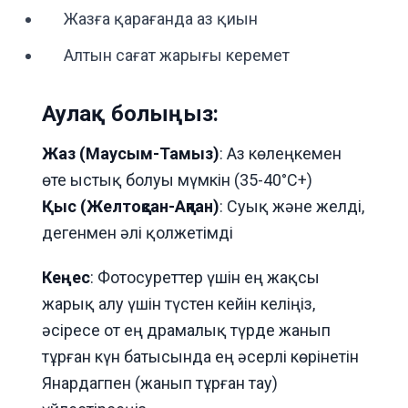
Жазға қарағанда аз қиын
Алтын сағат жарығы керемет
Аулақ болыңыз:
Жаз (Маусым-Тамыз)
: Аз көлеңкемен
өте ыстық болуы мүмкін (35-40°C+)
Қыс (Желтоқсан-Ақпан)
: Суық және желді,
дегенмен әлі қолжетімді
Кеңес
: Фотосуреттер үшін ең жақсы
жарық алу үшін түстен кейін келіңіз,
әсіресе от ең драмалық түрде жанып
тұрған күн батысында ең әсерлі көрінетін
Янардагпен (жанып тұрған тау)