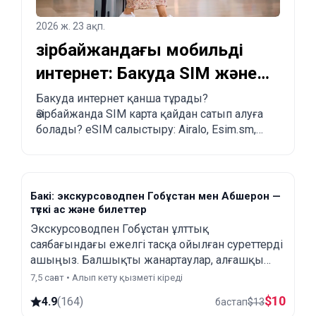
2026 ж. 23 ақп.
Әзірбайжандағы мобильді
интернет: Бакуда SIM және
eSIM қалай сатып алуға
Бакуда интернет қанша тұрады?
Әзірбайжанда SIM карта қайдан сатып алуға
болады?
болады? eSIM салыстыру: Airalo, Esim.sm,
Yesim.
Бакі: экскурсоводпен Гобұстан мен Абшерон —
түскі ас және билеттер
Экскурсоводпен Гобұстан ұлттық
саябағындағы ежелгі тасқа ойылған суреттерді
ашыңыз. Балшықты жанартаулар, алғашқы
мұнай құдығы, Бибихейбат мешіті мен Атешгах
7,5 сағат • Алып кету қызметі кіреді
от ғибадатханасын қараңыз.
$
10
4.9
(
164
)
бастап
$
13