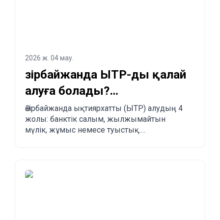
2026 ж. 04 мау.
Әзірбайжанда ЫТР-ды қалай
алуға болады?
Заңдастырудың 4 жолы
Әзірбайжанда ықтиярхатты (ЫТР) алудың 4
жолы: банктік салым, жылжымайтын
мүлік, жұмыс немесе туыстық.
Артықшылықтары, кемшіліктері және
басқа елдермен салыстыру.