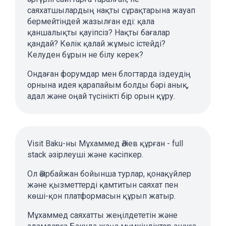
саяхатшылардың нақты сұрақтарына жауап
бермейтіндей жазылған еді: қала
қаншалықты қауіпсіз? Нақты бағалар
қандай? Көлік қалай жұмыс істейді?
Келуден бұрын не білу керек?
Ондаған форумдар мен блогтарда іздеудің
орнына идея қарапайым болды бәрі анық,
адал және оңай түсінікті бір орын құру.
Visit Baku-ны Мұхаммед Әліев құрған - full
stack әзірлеуші және кәсіпкер.
Ол Әзірбайжан бойынша турлар, қонақүйлер
және қызметтерді қамтитын саяхат пен
көші-қон платформасын құрып жатыр.
Мұхаммед саяхатты жеңілдететін және