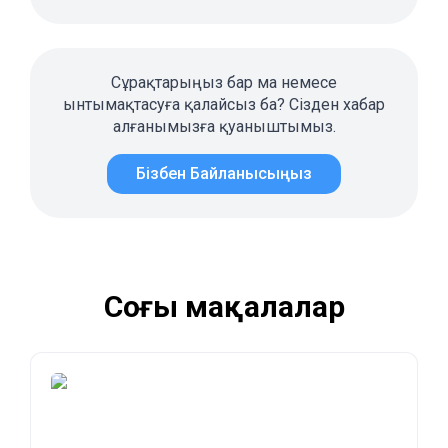
Сұрақтарыңыз бар ма немесе
ынтымақтасуға қалайсыз ба? Сізден хабар
алғанымызға қуаныштымыз.
Бізбен Байланысыңыз
Соңғы мақалалар