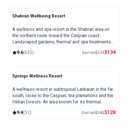
Shabran Wellbeing Resort
Shabran
A wellness and spa resort in the Shabran area on
the northern route toward the Caspian coast.
Landscaped gardens, thermal and spa treatments
and a quiet setting away from the city.
$
134
9.6
(
635
)
бастап
$
174
Springs Wellness Resort
Lankaran
A wellness resort in subtropical Lankaran in the far
south, close to the Caspian, tea plantations and the
Hirkan forests. An area known for its thermal
springs, green and warm all year round.
$
128
9.4
(
51
)
бастап
$
192