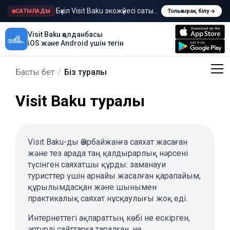
Бүкіл Visit Baku экожүйесі сатылады
САТЫЛАДЫ
Толығырақ білу
Visit Baku қолданбасы
iOS және Android үшін тегін
Басты бет
/
Біз туралы
Visit Baku туралы
Visit Baku-ды Әзірбайжанға саяхат жасаған
және тез арада таң қалдырарлық нәрсені
түсінген саяхатшы құрды: заманауи
туристтер үшін арнайы жасалған қарапайым,
құрылымдасқан және шынымен
практикалық саяхат нұсқаулығы жоқ еді.
Интернеттегі ақпараттың көбі не ескірген,
әртүрлі сайттарға таралған, не