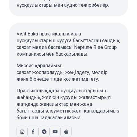
нұсқаулықтары мен аудио тәжірибелер.
Visit Baku практикалық қала
нұсқаулықтарын құруға бағытталған сандық
саяхат медиа бастамасы Neptune Rise Group
компаниясымен басқарылады.
Миссия қарапайым:
саяхат жоспарлауды жеңілдету, мөлдір
және бірнеше тілде қолжетімді ету.
Практикалық қала нұсқаулықтарының
жаһандық желісін құруды жалғастырып
жатқанда жаңалықтар мен жаңа
бағыттарды әлеуметтік желі каналдарымыз
бойынша қадағалай аласыз.