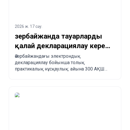
2026 ж. 17 сәу.
Әзербайжанда тауарларды
қалай декларациялау керек
және Қытайдан
Әзербайжандағы электрондық
декларациялау бойынша толық
Әзербайжанға қалай
практикалық нұсқаулық: айына 300 АҚШ
тапсырыс беруге болады?
долларына дейінгі бажсыз импорт лимиті,
міндетті ережелер, тыйым салынған
тауарлар, жеткізу мерзімдері және
Қытайдан, Түркиядан, АҚШ-тан және басқа
елдерден Әзербайжанға қадам-қадаммен
тапсырыс беру үдерісі.