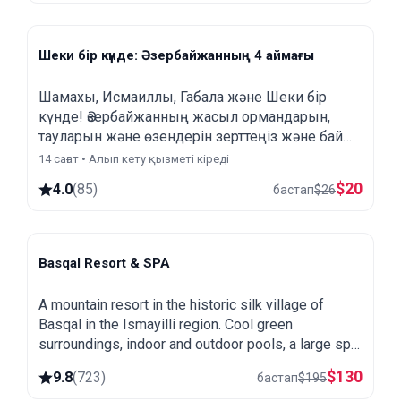
Шеки бір күнде: Әзербайжанның 4 аймағы
Шамахы, Исмаиллы, Габала жəне Шеки бір
күнде! Әзербайжанның жасыл ормандарын,
тауларын жəне өзендерін зерттеңіз жəне бай
мәдениеті мен тарихын ашыңыз!
14 сағат • Алып кету қызметі кіреді
$
20
4.0
(
85
)
бастап
$
26
Basqal Resort & SPA
Basqal
A mountain resort in the historic silk village of
Basqal in the Ismayilli region. Cool green
surroundings, indoor and outdoor pools, a large spa
and easy trips to Lahij and the Ismayilli mountains.
$
130
9.8
(
723
)
бастап
$
195