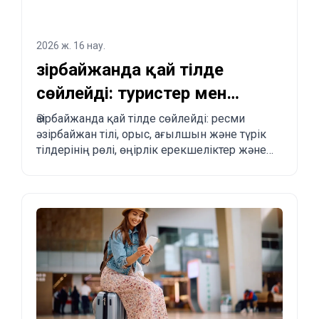
2026 ж. 16 нау.
Әзірбайжанда қай тілде
сөйлейді: туристер мен
көшуді жоспарлағандар
Әзірбайжанда қай тілде сөйлейді: ресми
әзірбайжан тілі, орыс, ағылшын және түрік
үшін толық түсіндірме
тілдерінің рөлі, өңірлік ерекшеліктер және
туристер мен көшіп келгісі келетіндерге
практикалық кеңестер.