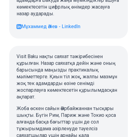
адамдарға Бакуда жаңа мүмкіндіктер ашуға
көмектесетін цифрлық өнімдер жасауға
назар аударады.
Мұхаммед Әліев - LinkedIn
Visit Baku нақты саяхат тәжірибесінен
құрылған. Назар саяхатқа дейін және оның
барысында маңызды практикалық
мәліметтерге. Қиын тіл жоқ, жалпы мазмұн
жоқ тек адамдарды өзіне сенімді
жоспарлауға көмектесетін құрылымдасқан
ақпарат.
Жоба өскен сайын Әзірбайжаннан тысқары
шықты. Бүгін Рим, Париж және Токио қоса
алғанда басқа бағыттар үшін де сол
тұжырымдама әзірленуде тәуелсіз
саяхатшылар үшін арнайы қала