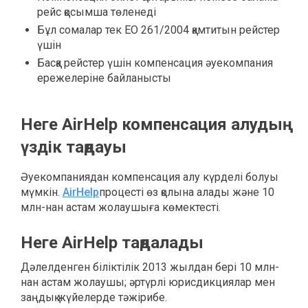
рейс қосымша төленеді
Бұл сомалар тек ЕО 261/2004 қамтитын рейстер
үшін
Басқа рейстер үшін компенсация әуекомпания
ережелеріне байланысты
Неге AirHelp компенсация алудың
үздік таңдауы
Әуекомпаниядан компенсация алу күрделі болуы
мүмкін.
AirHelp
процесті өз қолына алады және 10
млн-нан астам жолаушыға көмектесті.
Неге AirHelp таңдалады
Дәлелденген біліктілік 2013 жылдан бері 10 млн-
нан астам жолаушы; әртүрлі юрисдикциялар мен
заңдық жүйелерде тәжірибе.