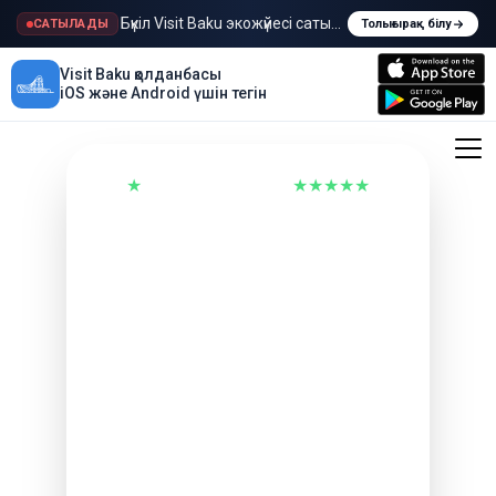
Бүкіл Visit Baku экожүйесі сатылады
САТЫЛАДЫ
Толығырақ білу
Visit Baku қолданбасы
iOS және Android үшін тегін
★
Trustpilot Тамаша
★★★★★
231 833 пікір
Рейс кешікті ме
немесе
болдырылмады
ма?
600€-ға дейін