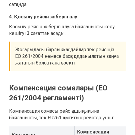
сатқанда.
4. Қосылу рейсін жіберіп алу
Қосылу рейсін жіберіп алуға байланысты келу
кешігуі 3 сағаттан асады.
Жоғарыдағы барлық жағдайлар тек рейсіңіз
ЕО 261/2004 немесе басқа қолданылатын заңға
жататын болса ғана өзекті.
Компенсация сомалары (ЕО
261/2004 регламенті)
Компенсация сомасы рейс қашықтығына
байланысты, тек EU261 қамтитын рейстер үшін:
Компенсация