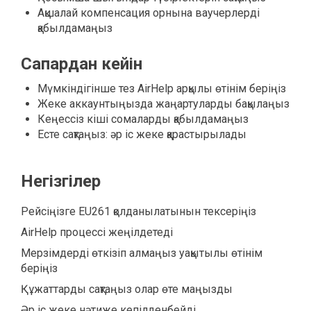
Ақшалай компенсация орнына ваучерлерді
қабылдамаңыз
Сапардан кейін
Мүмкіндігінше тез AirHelp арқылы өтінім беріңіз
Жеке аккаунтыңызда жаңартуларды бақылаңыз
Кеңессіз кіші сомаларды қабылдамаңыз
Есте сақтаңыз: әр іс жеке қарастырылады
Негізгілер
Рейсіңізге EU261 қолданылатынын тексеріңіз
AirHelp процессі жеңілдетеді
Мерзімдерді өткізіп алмаңыз уақытылы өтінім
беріңіз
Құжаттарды сақтаңыз олар өте маңызды
Әр іс жеке нәтиже кепілденбейді