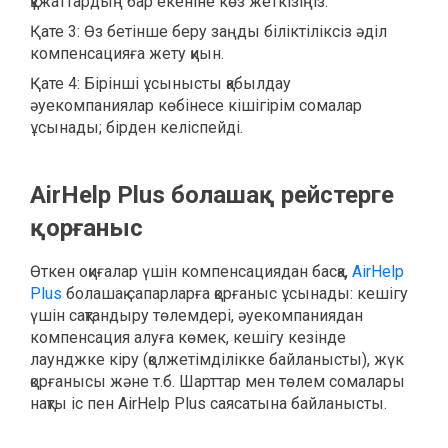
құжаттардың бар екеніне көз жеткізіңіз.
Қате 3: Өз бетінше беру заңды біліктіліксіз әділ
компенсацияға жету қиын.
Қате 4: Бірінші ұсынысты қабылдау
әуекомпаниялар көбінесе кішігірім сомалар
ұсынады; бірден келіспейді.
AirHelp Plus болашақ рейстерге
қорғаныс
Өткен оқиғалар үшін компенсациядан басқа,
AirHelp
Plus
болашақ сапарларға қорғаныс ұсынады: кешігу
үшін сақтандыру төлемдері, әуекомпаниядан
компенсация алуға көмек, кешігу кезінде
лаунджке кіру (қолжетімділікке байланысты), жүк
қорғанысы және т.б. Шарттар мен төлем сомалары
нақты іс пен AirHelp Plus саясатына байланысты.