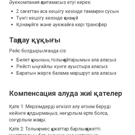
Әуекомпания қамтамасыз етуі керек:
2 сағаттан аса кешігу кезінде тамақ пен сусын
Түнгі кешігу кезінде қонақ үй
Қонақ үйге және әуежайға кері трансфер
Таңдау құқығы
Рейс болдырылғанда сіз:
Билет құнының толық қайтарымын ала аласыз
Рейсті ыңғайлы күнге ауыстыра аласыз
Баратын жерге балама маршрут ала аласыз
Компенсация алуда жиі қателер
Қате 1: Мерзімдерді өткізіп алу өтінім беруді
кейінге қалдырмаңыз; неғұрлым ерте болса,
соғұрлым жақсы.
Қате 2: Толық емес құжаттар барлық қажетті