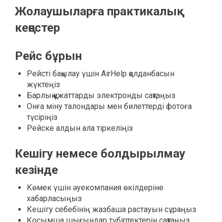
Жолаушыларға практикалық
кеңестер
Рейс бұрын
Рейсті бақылау үшін AirHelp қолданбасын
жүктеңіз
Барлық құжаттарды электронды сақтаңыз
Онға міну талондары мен билеттерді фотоға
түсіріңіз
Рейске алдын ала тіркеліңіз
Кешігу немесе болдырылмау
кезінде
Көмек үшін әуекомпания өкілдеріне
хабарласыңыз
Кешігу себебінің жазбаша растауын сұраңыз
Қосымша шығындар түбіртектерін сақтаңыз