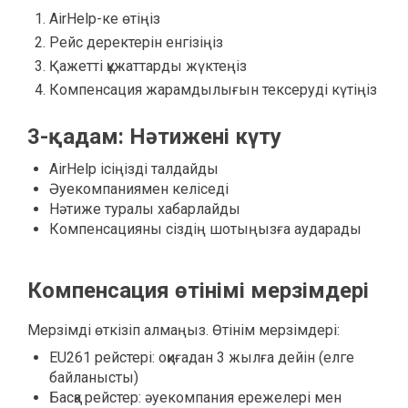
AirHelp-ке өтіңіз
Рейс деректерін енгізіңіз
Қажетті құжаттарды жүктеңіз
Компенсация жарамдылығын тексеруді күтіңіз
3-қадам: Нәтижені күту
AirHelp ісіңізді талдайды
Әуекомпаниямен келіседі
Нәтиже туралы хабарлайды
Компенсацияны сіздің шотыңызға аударады
Компенсация өтінімі мерзімдері
Мерзімді өткізіп алмаңыз. Өтінім мерзімдері:
EU261 рейстері: оқиғадан 3 жылға дейін (елге
байланысты)
Басқа рейстер: әуекомпания ережелері мен