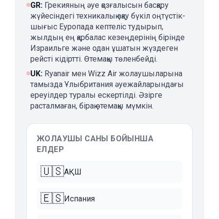
GR
:
Грекияның әуе қозғалысын басқару
жүйесіндегі техникалық ақау бүкіл оңтүстік-
шығыс Еуропада кептеліс тудырып,
жылдың ең қарбалас кезеңдерінің бірінде
Израильге және одан ұшатын жүздеген
рейсті кідіртті. Өтемақы төленбейді.
UK
:
Ryanair мен Wizz Air жолаушыларына
тамызда Ұлыбритания әуежайларындағы
ереуілдер туралы ескертілді. Әзірге
расталмаған, бірақ өтемақы мүмкін.
ЖОЛАУШЫ САНЫ БОЙЫНША
ЕЛДЕР
🇺🇸
АҚШ
🇪🇸
Испания