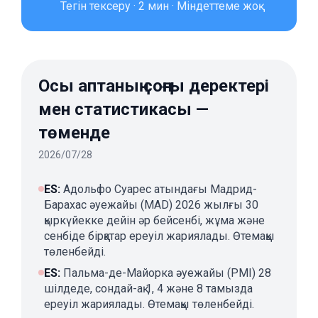
Тегін тексеру · 2 мин · Міндеттеме жоқ
Осы аптаның соңғы деректері
мен статистикасы —
төменде
2026/07/28
ES
:
Адольфо Суарес атындағы Мадрид-
Барахас әуежайы (MAD) 2026 жылғы 30
қыркүйекке дейін әр бейсенбі, жұма және
сенбіде бірқатар ереуіл жариялады. Өтемақы
төленбейді.
ES
:
Пальма-де-Майорка әуежайы (PMI) 28
шілдеде, сондай-ақ 1, 4 және 8 тамызда
ереуіл жариялады. Өтемақы төленбейді.