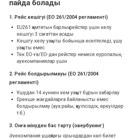
пайда болады
1. Рейс кешігуі (ЕО 261/2004 регламенті)
EU261 қамтитын барлық рейстер үшін келу
кешігуі 3 сағаттан асады
Кешігу келу уақыты бойынша есептеледі, ұшу
уақыты емес
Тек ЕО-ға/ЕО-дан рейстер немесе еуропалық
әуекомпаниялар үшін
2. Рейс болдырылмауы (ЕО 261/2004
регламенті)
Ұшудан 14 күннен кем уақыт бұрын хабарлау
Ерекше жағдайларға байланысты емес
болдырылмау (ауа райы, қауіпсіздік, ереуілдер
т.б.)
3. Онға мінуден бас тарту (овербукинг)
Әуекомпания ұшақтағы орындардан көп билет