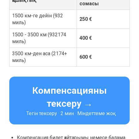
Қашықтық
сомасы
1500 км-ге дейін (932
250 €
миль)
1500 - 3500 км (932174
400 €
миль)
3500 км-ден аса (2174+
600 €
миль)
Компенсацияны
тексеру →
Тегін тексеру · 2 мин · Міндеттеме жоқ
Компенсация билет қайтарымы немесе балама