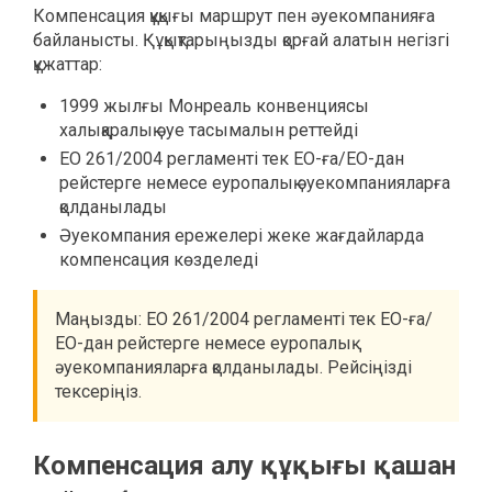
Компенсация құқығы маршрут пен әуекомпанияға
байланысты. Құқықтарыңызды қорғай алатын негізгі
құжаттар:
1999 жылғы Монреаль конвенциясы
халықаралық әуе тасымалын реттейді
ЕО 261/2004 регламенті тек ЕО-ға/ЕО-дан
рейстерге немесе еуропалық әуекомпанияларға
қолданылады
Әуекомпания ережелері жеке жағдайларда
компенсация көзделеді
Маңызды: ЕО 261/2004 регламенті тек ЕО-ға/
ЕО-дан рейстерге немесе еуропалық
әуекомпанияларға қолданылады. Рейсіңізді
тексеріңіз.
Компенсация алу құқығы қашан