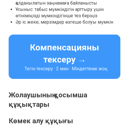
қолданылатын заңнамаға байланысты
Ұсыныс: табыс мүмкіндігін арттыру үшін
өтініміңізді мүмкіндігінше тез беріңіз
Әр іс жеке; мерзімдер өзгеше болуы мүмкін
Компенсацияны
тексеру →
Тегін тексеру · 2 мин · Міндеттеме жоқ
Жолаушының қосымша
құқықтары
Көмек алу құқығы