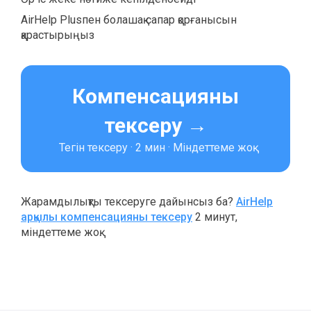
AirHelp Plusпен болашақ сапар қорғанысын
қарастырыңыз
Компенсацияны
тексеру →
Тегін тексеру · 2 мин · Міндеттеме жоқ
Жарамдылықты тексеруге дайынсыз ба?
AirHelp
арқылы компенсацияны тексеру
2 минут,
міндеттеме жоқ.