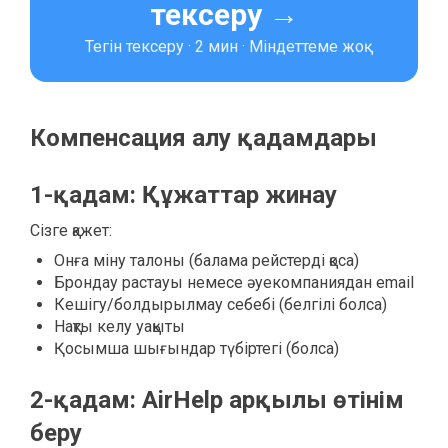
тексеру →
Тегін тексеру · 2 мин · Міндеттеме жоқ
Компенсация алу қадамдары
1-қадам: Құжаттар жинау
Сізге қажет:
Онға міну талоны (балама рейстерді қоса)
Брондау растауы немесе әуекомпаниядан email
Кешігу/болдырылмау себебі (белгілі болса)
Нақты келу уақыты
Қосымша шығындар түбіртегі (болса)
2-қадам: AirHelp арқылы өтінім
беру