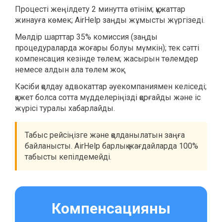
Процесті жеңілдету 2 минутта өтінім; құжаттар
жинауға көмек; AirHelp заңды жұмысты жүргізеді.
Мөлдір шарттар 35% комиссия (заңды
процедураларда жоғары болуы мүмкін); тек сәтті
компенсация кезінде төлем; жасырын төлемдер
немесе алдын ала төлем жоқ.
Кәсіби қолдау адвокаттар әуекомпаниямен келіседі;
қажет болса сотта мүдделеріңізді қорғайды және іс
жүрісі туралы хабарлайды.
Табыс рейсіңізге және қолданылатын заңға
байланысты. AirHelp барлық жағдайларда 100%
табысты кепілдемейді.
Компенсацияны