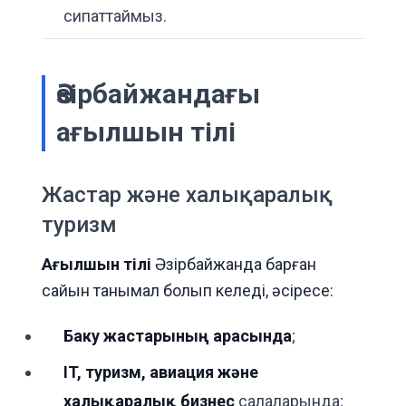
сипаттаймыз.
Әзірбайжандағы
ағылшын тілі
Жастар және халықаралық
туризм
Ағылшын тілі
Әзірбайжанда барған
сайын танымал болып келеді, әсіресе:
Баку жастарының арасында
;
IT, туризм, авиация және
халықаралық бизнес
салаларында;