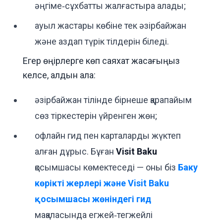
әңгіме‑сұхбатты жалғастыра алады;
ауыл жастары көбіне тек әзірбайжан
және аздап түрік тілдерін біледі.
Егер өңірлерге көп саяхат жасағыңыз
келсе, алдын ала:
әзірбайжан тілінде бірнеше қарапайым
сөз тіркестерін үйренген жөн;
офлайн гид пен карталарды жүктеп
алған дұрыс. Бұған
Visit Baku
қосымшасы көмектеседі — оны біз
Баку
көрікті жерлері және Visit Baku
қосымшасы жөніндегі гид
мақаласында егжей‑тегжейлі