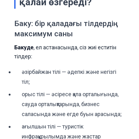
қалай өзгереді?
Баку: бір қаладағы тілдердің
максимум саны
Бакуде
, ел астанасында, сіз жиі еститін
тілдер:
әзірбайжан тілі — әдепкі және негізгі
тіл;
орыс тілі — әсіресе қала орталығында,
сауда орталықтарында, бизнес
саласында және егде буын арасында;
ағылшын тілі — туристік
инфрақұрылымда және жастар