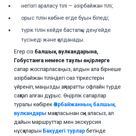
негізгі араласу тілі — әзірбайжан тілі;
орыс тілін көбіне егде буын біледі;
түрік тілін кейде бастапқы деңгейде
түсінеді және қолданады.
Егер сіз
балшық вулкандарына,
Гобустанға немесе таулы өңірлерге
сапар жоспарласаңыз, алдын ала бірнеше
әзірбайжан тіліндегі сөз тіркестерін
үйреніп, маңызды ақпаратты офлайн түрде
сақтап алған дұрыс. Өңірлік сапарлар
туралы көбірек
Әзірбайжанның балшық
вулкандары
мақаласынан оқи аласыз, ал
дайын маршруттар мен экскурсия
нұсқаларын
Бакудегі турлар
бетінде