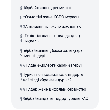
Әзірбайжанның ресми тілі
§ 1
Орыс тілі және КСРО мұрасы
§ 2
Ағылшын тілі және жас ұрпақ
§ 3
Түрік тілі және сериалдардың
§
4
ықпалы
Әзірбайжанның басқа халықтары
§
5
мен тілдері
Тілдің өңірлерге қарай өзгеруі
§ 6
Турист пен көшкісі келетіндерге
§
7
қай тілді үйренген дұрыс?
Тілдер және цифрлық сервистер
§ 8
Әзірбайжандағы тілдер туралы FAQ
§ 9