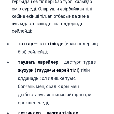
тұрғыдан өз тілдері бар түрлі халықтар
өмір сүреді. Олар үшін әзірбайжан тілі
көбіне екінші тіл, ал отбасында және
қауымдастық ішінде ана тілдерінде
сөйлейді:
таттар
—
тат тілінде
(иран тілдерінің
бірі) сөйлейді;
таудағы еврейлер
— дәстүрлі түрде
жухури (таудағы еврей тілі)
тілін
қолданады; ол идишке туыс
болғанымен, сөздік қоры мен
дыбысталуы жағынан айтарлықтай
ерекшеленеді;
лезгиндер
—
лезгин тілінде