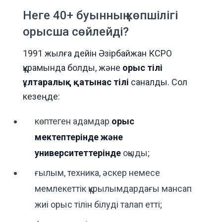
Неге 40+ буынның көпшілігі
орысша сөйлейді?
1991 жылға дейін Әзірбайжан КСРО
құрамында болды, және
орыс тілі
ұлтаралық қатынас тілі
саналды. Сол
кезеңде:
көптеген адамдар
орыс
мектептерінде және
университеттерінде
оқыды;
ғылым, техника, әскер немесе
мемлекеттік құрылымдардағы мансап
жиі орыс тілін білуді талап етті;