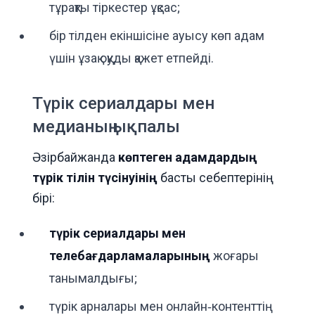
тұрақты тіркестер ұқсас;
бір тілден екіншісіне ауысу көп адам
үшін ұзақ оқуды қажет етпейді.
Түрік сериалдары мен
медианың ықпалы
Әзірбайжанда
көптеген адамдардың
түрік тілін түсінуінің
басты себептерінің
бірі:
түрік сериалдары мен
телебағдарламаларының
жоғары
танымалдығы;
түрік арналары мен онлайн‑контенттің