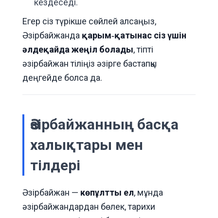
кездеседі.
Егер сіз түрікше сөйлей алсаңыз,
Әзірбайжанда
қарым‑қатынас сіз үшін
әлдеқайда жеңіл болады
, тіпті
әзірбайжан тіліңіз әзірге бастапқы
деңгейде болса да.
Әзірбайжанның басқа
халықтары мен
тілдері
Әзірбайжан —
көпұлтты ел
, мұнда
әзірбайжандардан бөлек, тарихи