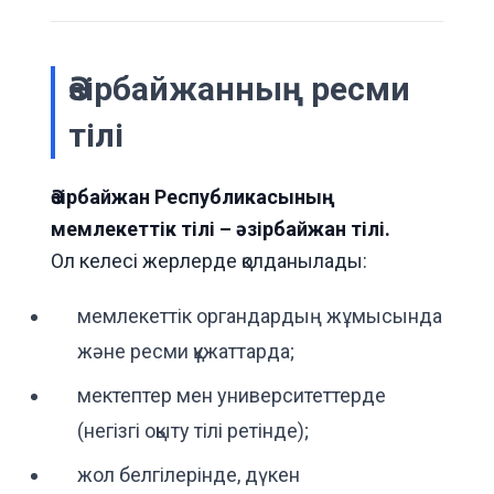
Әзірбайжанның ресми
тілі
Әзірбайжан Республикасының
мемлекеттік тілі – әзірбайжан тілі.
Ол келесі жерлерде қолданылады:
мемлекеттік органдардың жұмысында
және ресми құжаттарда;
мектептер мен университеттерде
(негізгі оқыту тілі ретінде);
жол белгілерінде, дүкен