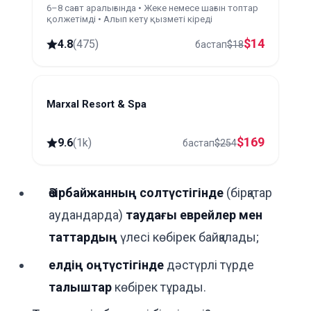
күндік тур
6–8 сағат аралығында • Жеке немесе шағын топтар
қолжетімді • Алып кету қызметі кіреді
$
14
4.8
(
475
)
бастап
$
18
Marxal Resort & Spa
Sheki
$
169
9.6
(
1k
)
бастап
$
254
Әзірбайжанның солтүстігінде
(бірқатар
аудандарда)
таудағы еврейлер мен
таттардың
үлесі көбірек байқалады;
елдің оңтүстігінде
дәстүрлі түрде
талыштар
көбірек тұрады.