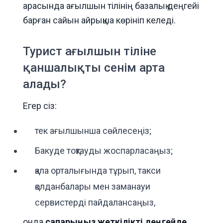
арасында ағылшын тілінің базалық деңгейі
барған сайын айрықша көрініп келеді.
Турист ағылшын тіліне
қаншалықты сенім арта
алады?
Егер сіз:
тек ағылшынша сөйлесеңіз;
Бакуде тоқтауды жоспарласаңыз;
қала орталығында тұрып, такси
қолданбалары мен заманауи
сервистерді пайдалансаңыз,
онда
сапарыңыз жеткілікті деңгейде