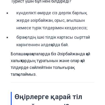
Турист үшін бұл нені білдіреді?
күнделікті өмірде сіз дерлік барлық
жерде әзірбайжан, орыс, ағылшын
немесе түрік тілдерімен кездесесіз;
бірақ елдің ішкі тілдік картасы сырттай
көрінгеннен әлдеқайда бай.
Болашақ мақалаларда біз Әзірбайжанда қай
халықтардың тұратынын және олар қай
тілдерде сөйлейтінін толығырақ
талқылаймыз.
Өңірлерге қарай тіл