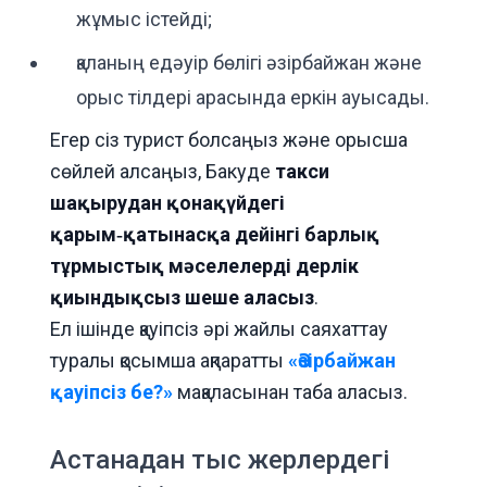
жұмыс істейді;
қаланың едәуір бөлігі әзірбайжан және
орыс тілдері арасында еркін ауысады.
Егер сіз турист болсаңыз және орысша
сөйлей алсаңыз, Бакуде
такси
шақырудан қонақүйдегі
қарым‑қатынасқа дейінгі барлық
тұрмыстық мәселелерді дерлік
қиындықсыз шеше аласыз
.
Ел ішінде қауіпсіз әрі жайлы саяхаттау
туралы қосымша ақпаратты
«Әзірбайжан
қауіпсіз бе?»
мақаласынан таба аласыз.
Астанадан тыс жерлердегі