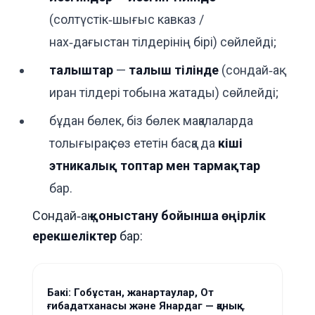
(солтүстік‑шығыс кавказ /
нах‑дағыстан тілдерінің бірі) сөйлейді;
талыштар
—
талыш тілінде
(сондай‑ақ
иран тілдері тобына жатады) сөйлейді;
бұдан бөлек, біз бөлек мақалаларда
толығырақ сөз ететін басқа да
кіші
этникалық топтар мен тармақтар
бар.
Сондай‑ақ
қоныстану бойынша өңірлік
ерекшеліктер
бар:
Бакі: Гобұстан, жанартаулар, От
ғибадатханасы және Янардаг — қанық