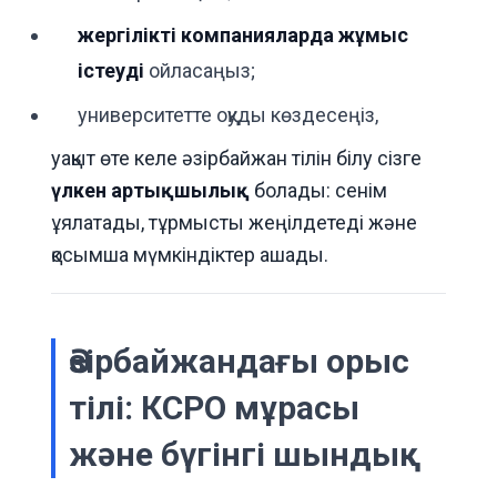
жергілікті компанияларда жұмыс
істеуді
ойласаңыз;
университетте оқуды көздесеңіз,
уақыт өте келе әзірбайжан тілін білу сізге
үлкен артықшылық
болады: сенім
ұялатады, тұрмысты жеңілдетеді және
қосымша мүмкіндіктер ашады.
Әзірбайжандағы орыс
тілі: КСРО мұрасы
және бүгінгі шындық