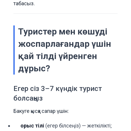
табасыз.
ШЕКТЕУЛІ ҰСЫНЫС
Туристер мен көшуді
Ашыңыз
эксклюзивті ұсыныстарды
жоспарлағандар үшін
Әзірбайжанда
12 000+ саяхатшыға қосылыңыз — апта сайын мүшелерге
қай тілді үйренген
арналған жеңілдіктер мен жасырын жерлер.
дұрыс?
Дейін
−25 %
турларға, қонақ үйлерге және көлік жалдауға
Google-да жоқ Бакудың инсайдер кеңестері
Егер сіз 3–7 күндік турист
Жедел жеңілдіктер мен жаңа турларға ерте қолжетімділік
болсаңыз
сіздің@email.com
Бакуге қысқа сапар үшін:
Жеңілдікті алу
орыс тілі
(егер білсеңіз) — жеткілікті;