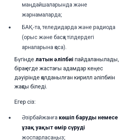
маңдайшаларында және
жарнамаларда;
БАҚ‑та, теледидарда және радиода
(орыс және басқа тілдердегі
арналарына қоса).
Бүгінде
латын әліпбиі
пайдаланылады,
бірақ егде жастағы адамдар кеңес
дәуірінде қолданылған кирилл әліпбиін
жақсы біледі.
Егер сіз:
Әзірбайжанға
көшіп баруды немесе
ұзақ уақыт өмір сүруді
жоспарласаңыз;