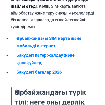
жайлы өтеді
. Көлік, SIM‑карта, валюта
айырбастау және тұру сияқты мәселелерді
біз келесі мақалаларда егжей‑тегжейлі
түсіндіреміз:
Әзірбайжандағы SIM‑карта және
мобильді интернет
;
Бакудегі пәтер жалдау және
қонақүйлер
;
Бакудегі бағалар 2026
.
Әзірбайжандағы түрік
тілі: неге оны дерлік