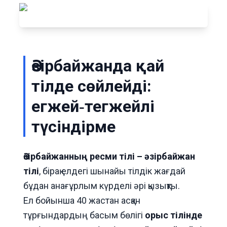
Әзірбайжанда қай
тілде сөйлейді:
егжей‑тегжейлі
түсіндірме
Әзірбайжанның ресми тілі – әзірбайжан
тілі
, бірақ елдегі шынайы тілдік жағдай
бұдан анағұрлым күрделі әрі қызықты.
Ел бойынша 40 жастан асқан
тұрғындардың басым бөлігі
орыс тілінде