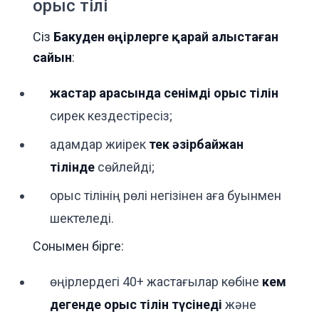
орыс тілі
Сіз
Бакуден өңірлерге қарай алыстаған
сайын
:
жастар арасында сенімді орыс тілін
сирек кездестіресіз;
адамдар жиірек
тек әзірбайжан
тілінде
сөйлейді;
орыс тілінің рөлі негізінен аға буынмен
шектеледі.
Сонымен бірге:
өңірлердегі 40+ жастағылар көбіне
кем
дегенде орыс тілін түсінеді
және