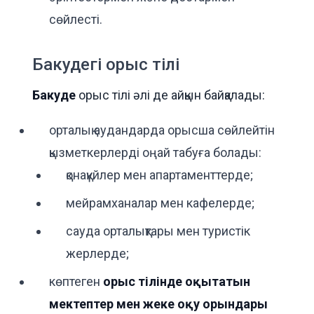
сөйлесті.
Бакудегі орыс тілі
Бакуде
орыс тілі әлі де айқын байқалады:
орталық аудандарда орысша сөйлейтін
қызметкерлерді оңай табуға болады:
қонақүйлер мен апартаменттерде;
мейрамханалар мен кафелерде;
сауда орталықтары мен туристік
жерлерде;
көптеген
орыс тілінде оқытатын
мектептер мен жеке оқу орындары