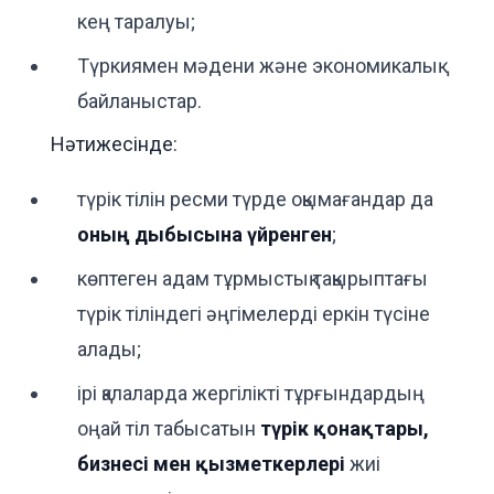
кең таралуы;
Түркиямен мәдени және экономикалық
байланыстар.
Нәтижесінде:
түрік тілін ресми түрде оқымағандар да
оның дыбысына үйренген
;
көптеген адам тұрмыстық тақырыптағы
түрік тіліндегі әңгімелерді еркін түсіне
алады;
ірі қалаларда жергілікті тұрғындардың
оңай тіл табысатын
түрік қонақтары,
бизнесі мен қызметкерлері
жиі