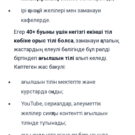
ірі қонақүй желілері мен заманауи
кафелерде.
Егер
40+ буыны үшін негізгі екінші тіл
көбіне орыс тілі болса
, заманауи қалалық
жастардың елеулі бөлігінде бұл рөлді
біртіндеп
ағылшын тілі
алып келеді.
Көптеген жас бакулі:
ағылшын тілін мектепте және
курстарда оқиды;
YouTube, сериалдар, әлеуметтік
желілер сияқты контентті ағылшын
тілінде тұтынады;
оны жұмыста және оқу барысында