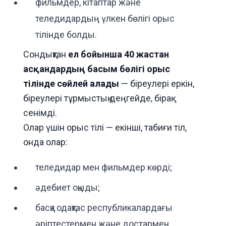
фильмдер, кітаптар және
теледидардың үлкен бөлігі орыс
тілінде болды.
Сондықтан
ел бойынша 40 жастан
асқандардың басым бөлігі орыс
тілінде сөйлей алады
— біреулері еркін,
біреулері тұрмыстық деңгейде, бірақ
сенімді.
Олар үшін орыс тілі — екінші, табиғи тіл,
онда олар:
теледидар мен фильмдер көрді;
әдебиет оқыды;
басқа одақтас республикалардағы
әріптестермен және достармен