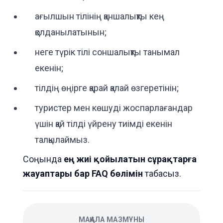
ағылшын тілінің қаншалықты кең
қолданылатынын;
неге түрік тілі соншалықты танымал
екенін;
тілдің өңірге қарай қалай өзгеретінін;
туристер мен көшуді жоспарлағандар
үшін қай тілді үйрену тиімді екенін
талқылаймыз.
Соңында
ең жиі қойылатын сұрақтарға
жауаптары бар FAQ бөлімін
табасыз.
МАҚАЛА МАЗМҰНЫ