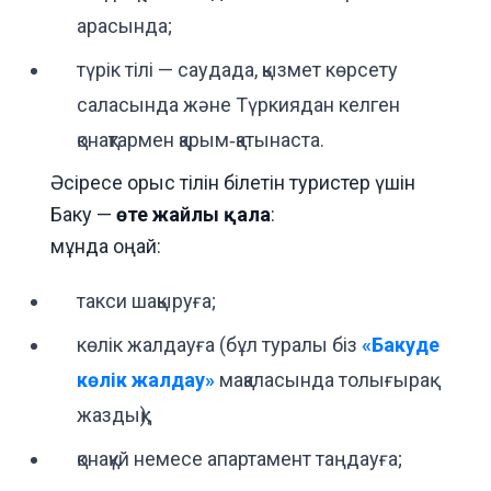
арасында;
түрік тілі — саудада, қызмет көрсету
саласында және Түркиядан келген
қонақтармен қарым‑қатынаста.
Әсіресе орыс тілін білетін туристер үшін
Баку —
өте жайлы қала
:
мұнда оңай:
такси шақыруға;
көлік жалдауға (бұл туралы біз
«Бакуде
көлік жалдау»
мақаласында толығырақ
жаздық);
қонақүй немесе апартамент таңдауға;