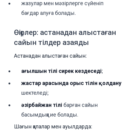
жазулар мен мәзірлерге сүйеніп
бағдар алуға болады.
Өңірлер: астанадан алыстаған
сайын тілдер азаяды
Астанадан алыстаған сайын:
ағылшын тілі сирек кездеседі
;
жастар арасында орыс тілін қолдану
шектеледі;
әзірбайжан тілі
барған сайын
басымдыққа ие болады.
Шағын қалалар мен ауылдарда: