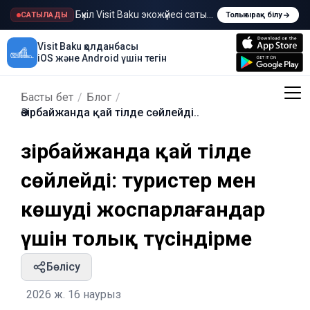
Бүкіл Visit Baku экожүйесі сатылады
САТЫЛАДЫ
Толығырақ білу
Visit Baku қолданбасы
iOS және Android үшін тегін
Басты бет
/
Блог
/
Әзірбайжанда қай тілде сөйлейді..
Әзірбайжанда қай тілде
сөйлейді: туристер мен
көшуді жоспарлағандар
үшін толық түсіндірме
Бөлісу
2026 ж. 16 наурыз