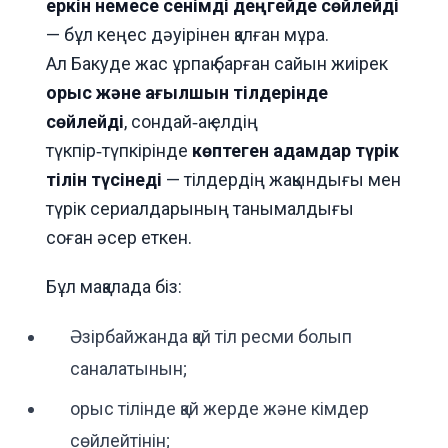
еркін немесе сенімді деңгейде сөйлейді
— бұл кеңес дәуірінен қалған мұра.
Ал Бакуде жас ұрпақ барған сайын жиірек
орыс және ағылшын тілдерінде
сөйлейді
, сондай‑ақ елдің
түкпір‑түпкірінде
көптеген адамдар түрік
тілін түсінеді
— тілдердің жақындығы мен
түрік сериалдарының танымалдығы
соған әсер еткен.
Бұл мақалада біз:
Әзірбайжанда қай тіл ресми болып
саналатынын;
орыс тілінде қай жерде және кімдер
сөйлейтінін;