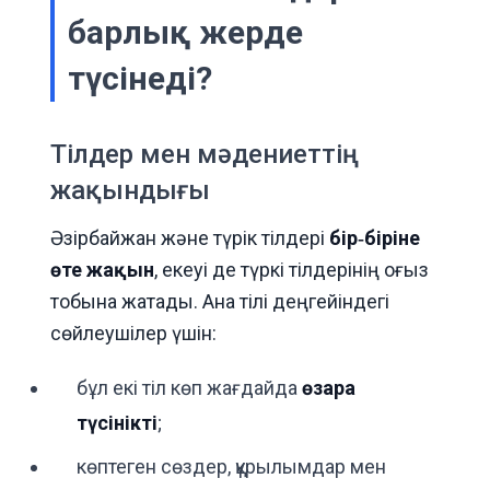
барлық жерде
түсінеді?
Тілдер мен мәдениеттің
жақындығы
Әзірбайжан және түрік тілдері
бір‑біріне
өте жақын
, екеуі де түркі тілдерінің оғыз
тобына жатады. Ана тілі деңгейіндегі
сөйлеушілер үшін:
бұл екі тіл көп жағдайда
өзара
түсінікті
;
көптеген сөздер, құрылымдар мен