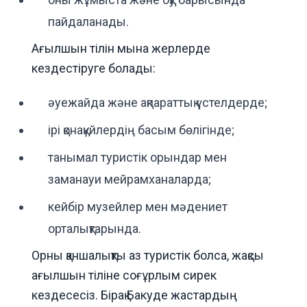
пайдаланады.
Ағылшын тілін мына жерлерде
кездестіруге болады:
әуежайда және ақпараттық үстелдерде;
ірі қонақүйлердің басым бөлігінде;
танымал туристік орындар мен
заманауи мейрамханаларда;
кейбір музейлер мен мәдениет
орталықтарында.
Орны қаншалықты аз туристік болса, жақсы
ағылшын тіліне соғұрлым сирек
кездесесіз. Бірақ Бакуде жастардың