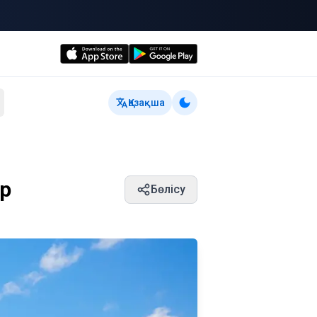
Қазақша
ер
Бөлісу