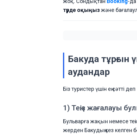
жоқ. Сондықтан
Booking
-да
түрде оқыңыз
және бағалаул
Бакуда тұрғын 
аудандар
Біз туристер үшін ең сәтті 
1) Теңіз жағалауы бу
Бульварға жақын немесе теңіз
жерден Бакудың кез келген бө