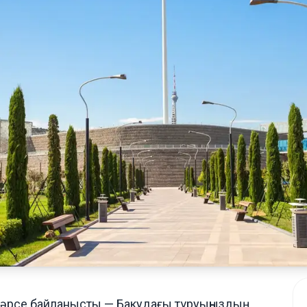
 нәрсе байланысты — Бакудағы тұруыңыздың