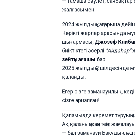
— тамаша сәулет, саябақтар 
жалғасымен.
2024 жылдың қаңтарына дейі
Көрікті жерлер арасында мү
шығармасы,
Джозеф Клиба
биіктіктегі әсерлі
"Айдаһар"
ж
зейтүн ағашы
бар.
2025 жылдың 2 шілдесінде 
қаланды.
Егер сізге заманауилық, кеңд
сізге арналған!
Қаламызда керемет тұруыңыз
Ақ қаланың жаңа теңіз жағала
— бұл заманауи Бакудың ең әдем