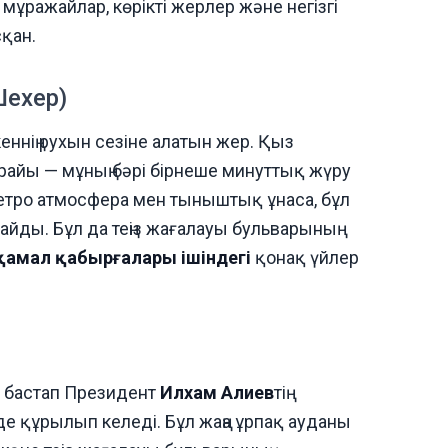
ұражайлар, көрікті жерлер және негізгі
сқан.
Шехер)
еннің рухын сезіне алатын жер. Қыз
айы — мұның бәрі бірнеше минуттық жүру
етро атмосфера мен тыныштық ұнаса, бұл
найды. Бұл да теңіз жағалауы бульварының
қамал қабырғалары ішіндегі
қонақ үйлер
н бастап Президент
Илхам Алиев
тің
е құрылып келеді. Бұл жаңа ұрпақ ауданы