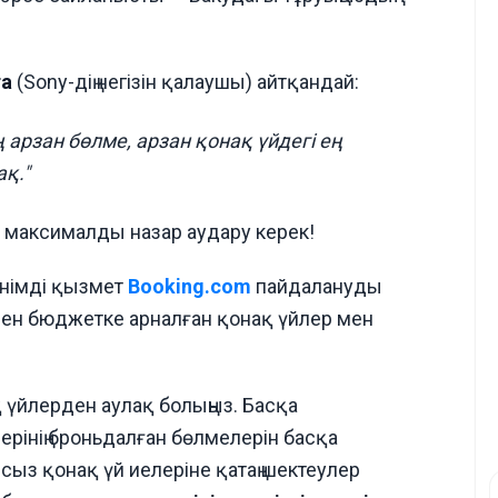
та
(Sony-дің негізін қалаушы) айтқандай:
 арзан бөлме, арзан қонақ үйдегі ең
қ."
а максималды назар аудару керек!
німді қызмет
Booking.com
пайдалануды
ен бюджетке арналған қонақ үйлер мен
қ үйлерден аулақ болыңыз. Басқа
ерінің броньдалған бөлмелерін басқа
сыз қонақ үй иелеріне қатаң шектеулер