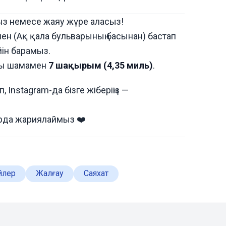
ыз немесе жаяу жүре аласыз!
нен (Ақ қала бульварының басынан) бастап
йін барамыз.
ғы шамамен
7 шақырым (4,35 миль)
.
 Instagram-да бізге жіберіңіз —
ларда жариялаймыз ❤️
йлер
Жалғау
Саяхат