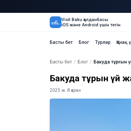
Visit Baku қолданбасы
iOS және Android үшін тегін
Басты бет
Блог
Турлар
Қонақ 
Басты бет
/
Блог
/
Бакуда тұрғын ү
Бакуда тұрғын үй ж
2025 ж. 8 қазан