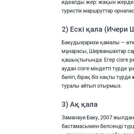
идеалды жер: жақын жерде м
туристік маршруттар орнала
2) Ескі қала (Ичери 
Бакудың тарихи қамалы — өтк
мұнарасы, Ширваншахтар сар
қашықтығында. Егер сізге р
аудан сізге міндетті түрде ұ
бөлігі, бірақ біз нақты түрде
туралы айтып отырмыз.
3) Ақ қала
Заманауи Баку, 2007 жылда
бастамасымен белсенді түрд