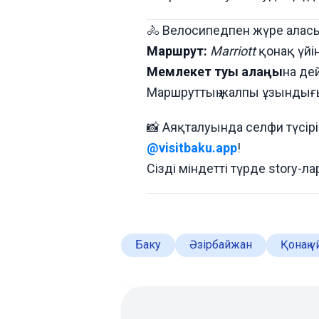
🚴 Велосипедпен жүре алас
Маршрут:
Marriott
қонақ үйі
Мемлекет туы алаңы
на де
Маршруттың жалпы ұзынды
📸 Аяқталуында селфи түсіріп,
@visitbaku.app
!
Сізді міндетті түрде story-
Баку
Әзірбайжан
Қонақ ү