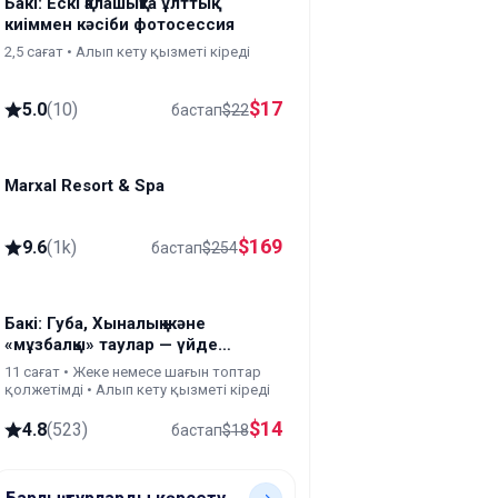
Бакі: Ескі қалашықта ұлттық
киіммен кәсіби фотосессия
2,5 сағат • Алып кету қызметі кіреді
$
17
5.0
(
10
)
бастап
$
22
Marxal Resort & Spa
Sheki
$
169
9.6
(
1k
)
бастап
$
254
Бакі: Губа, Хыналық және
«мұзбалқы» таулар — үйде
дайындалған түскі ас кіреді
11 сағат • Жеке немесе шағын топтар
қолжетімді • Алып кету қызметі кіреді
$
14
4.8
(
523
)
бастап
$
18