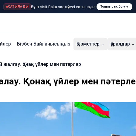
Бүкіл Visit Baku экожүйесі сатылады
САТЫЛАДЫ
Толығырақ білу
үйлер
Бізбен Байланысыңыз
Қызметтер
Құралдар
й жалғау. Қонақ үйлер мен пәтерлер
алғау. Қонақ үйлер мен пәтерл