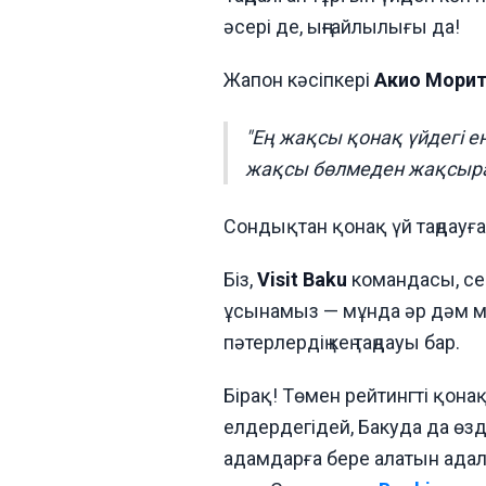
әсері де, ыңғайлылығы да!
Жапон кәсіпкері
Акио Мори
"Ең жақсы қонақ үйдегі ең
жақсы бөлмеден жақсыра
Сондықтан қонақ үй таңдауғ
Біз,
Visit Baku
командасы, се
ұсынамыз — мұнда әр дәм м
пәтерлердің кең таңдауы бар.
Бірақ! Төмен рейтингті қона
елдердегідей, Бакуда да өзд
адамдарға бере алатын адал