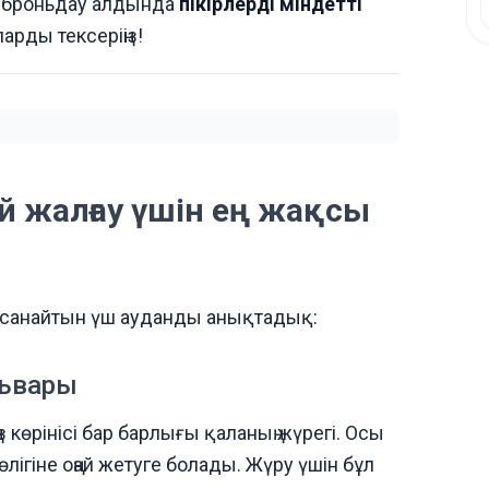
 броньдау алдында
пікірлерді міндетті
арды тексеріңіз!
үй жалғау үшін ең жақсы
деп санайтын үш ауданды анықтадық:
львары
 көрінісі бар барлығы қаланың жүрегі. Осы
лігіне оңай жетуге болады. Жүру үшін бұл