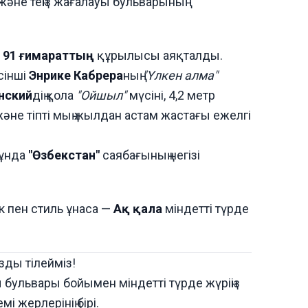
және теңіз жағалауы бульварының
н
91 ғимараттың
құрылысы аяқталды.
сінші
Энрике Кабрера
ның
"Үлкен алма"
нский
дің қола
"Ойшыл"
мүсіні, 4,2 метр
әне тіпті мың жылдан астам жастағы ежелгі
мұнда
"Өзбекстан"
саябағының негізі
ік пен стиль ұнаса —
Ақ қала
міндетті түрде
ды тілейміз!
уы бульвары бойымен міндетті түрде жүріңіз
і жерлерінің бірі.