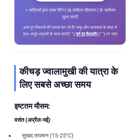
⭐ यात्रियों द्वारा उच्च रेटिंग | 📅 लचीला रद्दीकरण | 🎯 सर्वोत्तम
मूल्य गारंटी
अन्य टूर विकल्पों की तलाश कर रहे हैं? बाकू और आसपास के क्षेत्र में
50+ अनूठे अनुभवों के साथ हमारे{" "}
पूर्ण टूर कैटलॉग
{" "} पर जाएं!
कीचड़ ज्वालामुखी की यात्रा के
लिए सबसे अच्छा समय
इष्टतम मौसम:
वसंत (अप्रैल-मई)
:
सुखद तापमान (15-25°C)