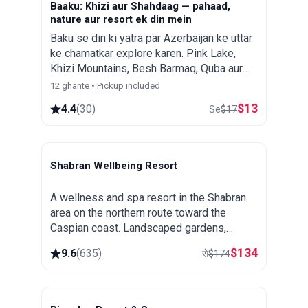
Baaku: Khizi aur Shahdaag — pahaad,
nature aur resort ek din mein
Baku se din ki yatra par Azerbaijan ke uttar
ke chamatkar explore karen. Pink Lake,
Khizi Mountains, Besh Barmaq, Quba aur
Shahdag Mountain Resort dekhen.
12 ghante • Pickup included
$
13
4.4
(
30
)
Se
$
17
Shabran Wellbeing Resort
Shabran
A wellness and spa resort in the Shabran
area on the northern route toward the
Caspian coast. Landscaped gardens,
thermal and spa treatments and a quiet
$
134
9.6
(
635
)
से
$
174
setting away from the city.