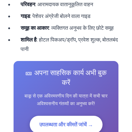
परिवहन
: आरामदायक वातानुकूलित वाहन
गाइड
: पेशेवर अंग्रेजी बोलने वाला गाइड
समूह का आकार
: व्यक्तिगत अनुभव के लिए छोटे समूह
शामिल है
: होटल पिकअप/ड्रॉप, प्रवेश शुल्क, बोतलबंद
पानी
🎫 अपना साहसिक कार्य अभी बुक
करें
बाकू से एक अविस्मरणीय दिन की यात्रा में सभी चार
अविश्वसनीय गंतव्यों का अनुभव करें!
उपलब्धता और कीमतें जांचें →