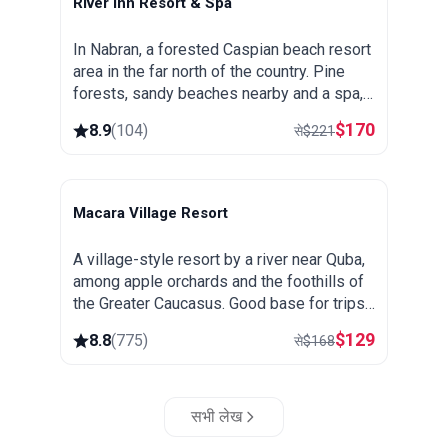
River Inn Resort & Spa
Nabran
In Nabran, a forested Caspian beach resort
area in the far north of the country. Pine
forests, sandy beaches nearby and a spa,
popular as a summer getaway from Baku.
$
170
8.9
(
104
)
से
$
221
Macara Village Resort
Quba
A village-style resort by a river near Quba,
among apple orchards and the foothills of
the Greater Caucasus. Good base for trips
to the mountain village of Khinalug.
$
129
8.8
(
775
)
से
$
168
सभी लेख