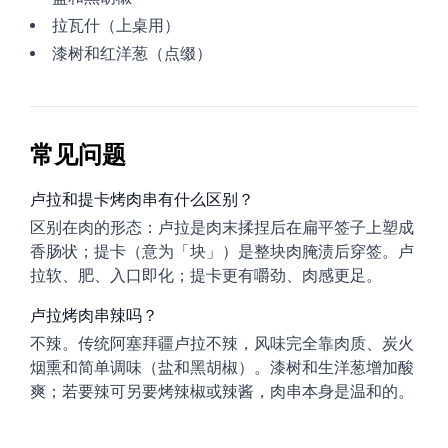
拉瓦什（上桌用）
漆树和红洋葱（点缀）
常见问题
卢拉和提卡烤肉串有什么区别？
区别在肉的形态：卢拉是肉末揉捏后在扁平签子上塑成
香肠状；提卡（意为「块」）是整块肉腌渍后穿签。卢
拉软、肥、入口即化；提卡更有嚼劲、肉感更足。
卢拉烤肉串辣吗？
不辣。传统阿塞拜疆卢拉不辣，风味完全靠肉质、炭火
烟熏和简单调味（盐和黑胡椒）。漆树和生洋葱增加酸
爽；若要辣可另要烤辣椒或辣酱，肉串本身是温和的。