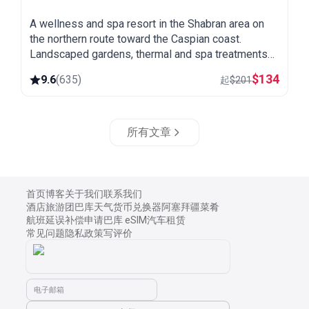
A wellness and spa resort in the Shabran area on
the northern route toward the Caspian coast.
Landscaped gardens, thermal and spa treatments
and a quiet setting away from the city.
$
134
9.6
(
635
)
起
$
201
所有文章
首页
博客
关于我们
联系我们
酒店
旅游团
巴库天气
货币兑换器
阿塞拜疆菜肴
航班延误补偿申请
巴库 eSIM
汽车租赁
常见问题
隐私政策
写评价
电子邮箱