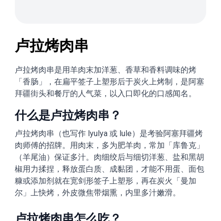
卢拉烤肉串
卢拉烤肉串是用羊肉末加洋葱、香草和香料调味的烤
「香肠」，在扁平签子上塑形后于炭火上烤制，是阿塞
拜疆街头和餐厅的人气菜，以入口即化的口感闻名。
什么是卢拉烤肉串？
卢拉烤肉串（也写作 lyulya 或 lule）是考验阿塞拜疆烤
肉师傅的招牌。用肉末，多为肥羊肉，常加「库鲁克」
（羊尾油）保证多汁。肉细绞后与细切洋葱、盐和黑胡
椒用力揉捏，释放蛋白质、成黏团，才能不用蛋、面包
糠或添加剂就在宽剑形签子上塑形，再在炭火「曼加
尔」上快烤，外皮微焦带烟熏，内里多汁嫩滑。
卢拉烤肉串怎么吃？