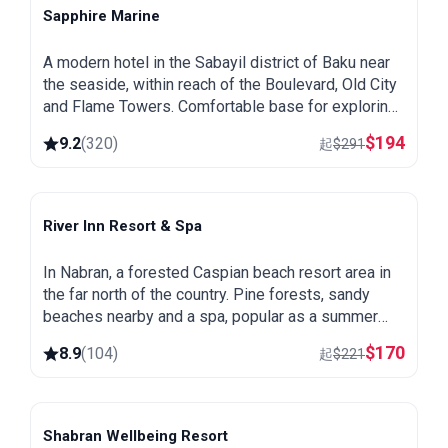
Sapphire Marine
Baku
A modern hotel in the Sabayil district of Baku near
the seaside, within reach of the Boulevard, Old City
and Flame Towers. Comfortable base for exploring
the capital.
$
194
9.2
(
320
)
起
$
291
River Inn Resort & Spa
Nabran
In Nabran, a forested Caspian beach resort area in
the far north of the country. Pine forests, sandy
beaches nearby and a spa, popular as a summer
getaway from Baku.
$
170
8.9
(
104
)
起
$
221
Shabran Wellbeing Resort
Shabran