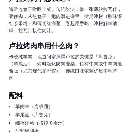
通常连签子咝咝上桌。传统吃法：取一张薄软拉瓦什，
裹住肉，从热签子上把肉滑进饼里，撒足漆树（酸味深
红浆果粉）和薄切红洋葱，卷起用手吃。漆树解羊油
腻，拉瓦什接住肉汁。
卢拉烤肉串用什么肉？
传统纯羊肉。地道阿塞拜疆卢拉的关键是「库鲁克」
（羊尾油），烤时融化防肉变柴。也有牛肉或牛羊肉混
合版（尤其现代咖啡馆），传统口味依赖优质本地羊
肉。
配料
羊肉末（肩或腿）
羊尾油（库鲁克）
细擦洋葱（挤掉多余汁）
盐和黑胡椒