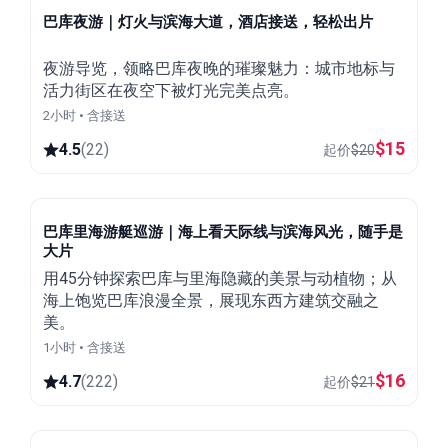
巴库夜游｜灯火与滨海大道，酒店接送，轻松出片
夜游导览，领略巴库夜晚的璀璨魅力：城市地标与
活力街区在夜空下被灯光完美点亮。
2小时 • 含接送
$
15
4.5
(
22
)
起价
$
20
巴库里海游艇巡游｜海上看天际线与滨海风光，随手是
大片
用45分钟探索巴库与里海隐藏的美景与动植物；从
海上饱览巴库浪漫全景，展现东西方建筑交融之
美。
1小时 • 含接送
$
16
4.7
(
222
)
起价
$
21