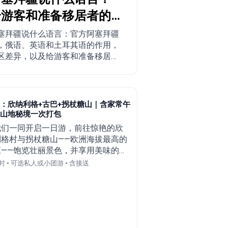
给游客和准备移居者的
完整指南
塞拜疆说什么语言：官方阿塞拜疆
，俄语、英语和土耳其语的作用，
区差异，以及给游客和准备移居的
提供的实用建议。
：欣纳利格+古巴+拐杖糖山｜含家常午
山地秘境一次打包
我们一同开启一日游，前往惊艳的欣
利格村与拐杖糖山——欧洲海拔最高的
庄——饱览壮丽景色，并享用美味的家
午餐。
时 • 可选私人或小团游 • 含接送