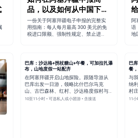
式
品，以及如何从中国下
单寄往阿塞拜疆？
一份关于阿塞拜疆电子申报的完整实
阿
属
用指南：每人每月最高 300 美元的免
语
。
税进口限额、强制性规定、禁止进口
地
商品、配送时间，以及从中国、土耳
人
其、美国和其他国家寄往阿塞拜疆的
分步下单流程。
巴库：沙达格+拐杖糖山+午餐，可加拉扎瀑
巴库
布，山地度假一站配齐
餐，
在阿塞拜疆开启山地探险。跟随导游从
与
巴库出发一日游，领略比什巴尔马克
纳
山、古巴森林、红村、沙达格度假村与
村
拉扎瀑布的壮美风光。
常
10至11小时 • 可选私人或小团游 • 含接送
11小