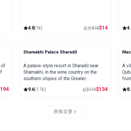
$
14
4.8
(
1k
)
4
起价
$
18
Shamakhi Palace Sharadil
Maca
Shamakhi
Q
 of
A palace-style resort in Sharadil near
A vi
f
Shamakhi, in the wine country on the
Quba
southern slopes of the Greater
foot
ing
Caucasus. Close to the Diri Baba
base
$
194
$
134
9.6
(
1.1k
)
8
起
$
174
mausoleum, the Yeddi Gumbaz tombs
Khin
and the Pirqulu forests.
所有文章