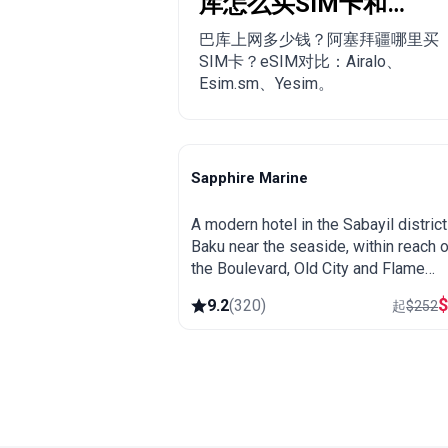
库怎么买SIM卡和
eSIM？
巴库上网多少钱？阿塞拜疆哪里买
SIM卡？eSIM对比：Airalo、
Esim.sm、Yesim。
Sapphire Marine
Baku
A modern hotel in the Sabayil district
Baku near the seaside, within reach o
the Boulevard, Old City and Flame
Towers. Comfortable base for explor
9.2
(
320
)
起
$
252
the capital.