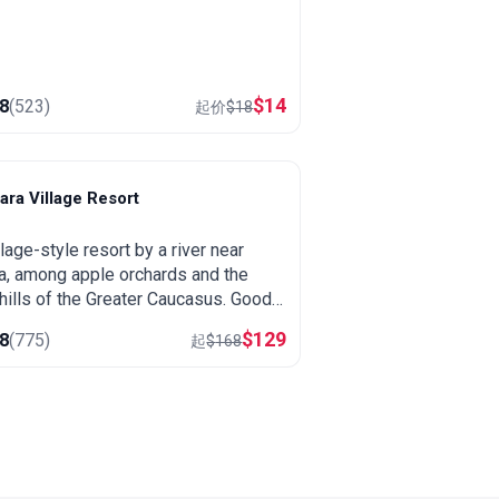
$
14
.8
(
523
)
起价
$
18
ra Village Resort
uba
llage-style resort by a river near
, among apple orchards and the
hills of the Greater Caucasus. Good
 for trips to the mountain village of
$
129
.8
(
775
)
起
$
168
alug.