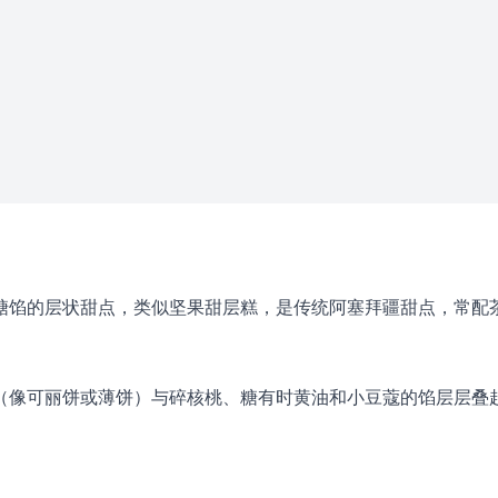
糖馅的层状甜点，类似坚果甜层糕，是传统阿塞拜疆甜点，常配
（像可丽饼或薄饼）与碎核桃、糖有时黄油和小豆蔻的馅层层叠