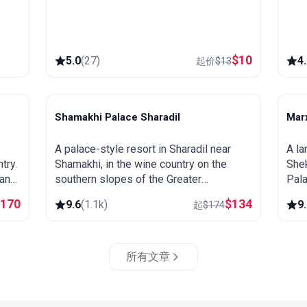
$
10
5.0
(
27
)
4
起价
$
13
Shamakhi Palace Sharadil
Mar
Shamakhi
S
A palace-style resort in Sharadil near
A la
try.
Shamakhi, in the wine country on the
She
 and
southern slopes of the Greater
Pala
Caucasus. Close to the Diri Baba
well
$
170
$
134
9.6
(
1.1k
)
9
起
$
174
mausoleum, the Yeddi Gumbaz tombs
base
and the Pirqulu forests.
所有文章