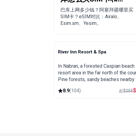
eSIM？
巴库上网多少钱？阿塞拜疆哪里买
SIM卡？eSIM对比：Airalo、
Esim.sm、Yesim。
River Inn Resort & Spa
Nabran
In Nabran, a forested Caspian beach
resort area in the far north of the coun
Pine forests, sandy beaches nearby
a spa, popular as a summer getaway
8.9
(
104
)
起
$
255
from Baku.