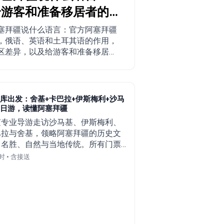
给游客和准备移居者的
完整指南
塞拜疆说什么语言：官方阿塞拜疆
，俄语、英语和土耳其语的作用，
区差异，以及给游客和准备移居的
提供的实用建议。
库出发：舍基+卡巴拉+伊斯梅利+沙马
日游，读懂阿塞拜疆
随专业导游走访沙马基、伊斯梅利、
巴拉与舍基，领略阿塞拜疆的历史文
、名胜、自然与当地传统。所有门票
用均已包含。
时 • 含接送