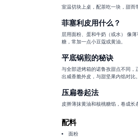
室温切块上桌，配茶吃一块，甜而
菲塞利皮用什么？
层用面粉、蛋和牛奶（或水） 像薄
糖，常加一点小豆蔻或黄油。
平底锅煎的秘诀
与全部进烤箱的诺鲁孜甜点不同，
出咸香脆外皮，与甜坚果内馅对比
压扁卷起法
皮擀薄抹黄油和核桃糖馅，卷成长
配料
面粉