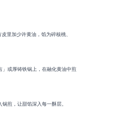
配方皮里加少许黄油，馅为碎核桃、
吉」或厚铸铁锅上，在融化黄油中煎
入锅煎，让甜馅深入每一酥层。