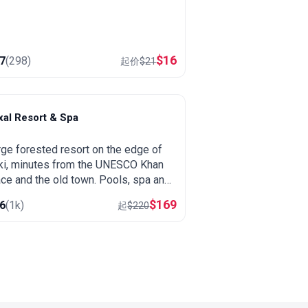
$
16
.7
(
298
)
起价
$
21
xal Resort & Spa
heki
rge forested resort on the edge of
ki, minutes from the UNESCO Khan
ce and the old town. Pools, spa and
ness, wooded hillsides and a great
$
169
.6
(
1k
)
起
$
220
 for exploring northern Azerbaijan.