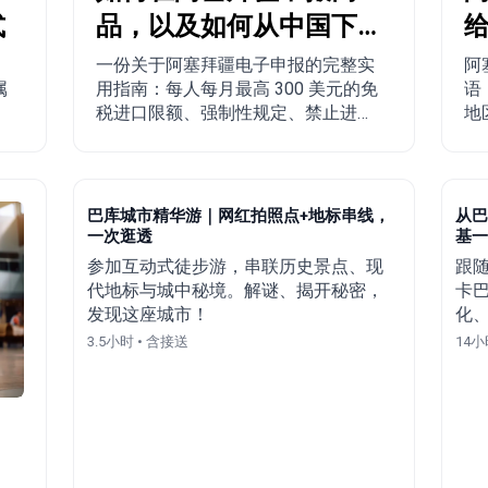
式
品，以及如何从中国下
单寄往阿塞拜疆？
一份关于阿塞拜疆电子申报的完整实
阿
属
用指南：每人每月最高 300 美元的免
语
。
税进口限额、强制性规定、禁止进口
地
商品、配送时间，以及从中国、土耳
人
其、美国和其他国家寄往阿塞拜疆的
分步下单流程。
巴库城市精华游｜网红拍照点+地标串线，
从巴
一次逛透
基一
参加互动式徒步游，串联历史景点、现
跟
代地标与城中秘境。解谜、揭开秘密，
卡
发现这座城市！
化
费
3.5小时 • 含接送
14小