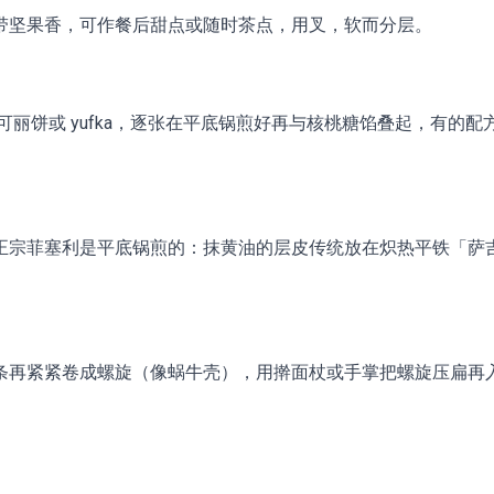
带坚果香，可作餐后甜点或随时茶点，用叉，软而分层。
可丽饼或 yufka，逐张在平底锅煎好再与核桃糖馅叠起，有的
正宗菲塞利是平底锅煎的：抹黄油的层皮传统放在炽热平铁「萨
。
条再紧紧卷成螺旋（像蜗牛壳），用擀面杖或手掌把螺旋压扁再