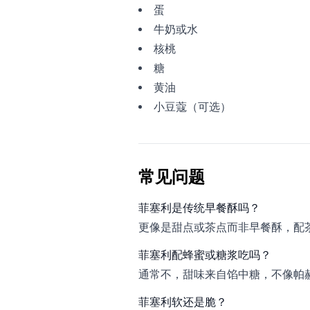
蛋
牛奶或水
核桃
糖
黄油
小豆蔻（可选）
常见问题
菲塞利是传统早餐酥吗？
更像是甜点或茶点而非早餐酥，配
菲塞利配蜂蜜或糖浆吃吗？
通常不，甜味来自馅中糖，不像帕
菲塞利软还是脆？