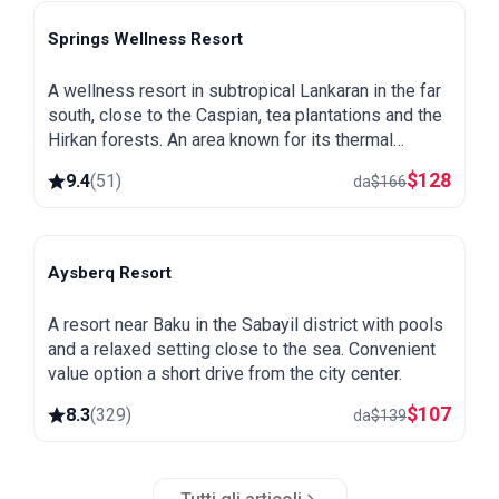
Springs Wellness Resort
Lankaran
A wellness resort in subtropical Lankaran in the far
south, close to the Caspian, tea plantations and the
Hirkan forests. An area known for its thermal
springs, green and warm all year round.
$
128
9.4
(
51
)
da
$
166
Aysberq Resort
Baku
A resort near Baku in the Sabayil district with pools
and a relaxed setting close to the sea. Convenient
value option a short drive from the city center.
$
107
8.3
(
329
)
da
$
139