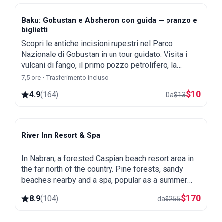
Baku: Gobustan e Absheron con guida — pranzo e
biglietti
Scopri le antiche incisioni rupestri nel Parco
Nazionale di Gobustan in un tour guidato. Visita i
vulcani di fango, il primo pozzo petrolifero, la
moschea Bibi-Heybat e il Tempio del Fuoco
7,5 ore • Trasferimento incluso
Ateshgah.
$
10
4.9
(
164
)
Da
$
13
River Inn Resort & Spa
Nabran
In Nabran, a forested Caspian beach resort area in
the far north of the country. Pine forests, sandy
beaches nearby and a spa, popular as a summer
getaway from Baku.
$
170
8.9
(
104
)
da
$
255