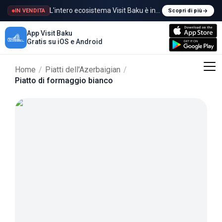
L'intero ecosistema Visit Baku è in vendita
IN VENDITA
Scopri di più
App Visit Baku
Gratis su iOS e Android
Home
/
Piatti dell'Azerbaigian
/
Piatto di formaggio bianco