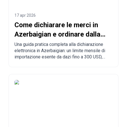
17 apr 2026
Come dichiarare le merci in
Azerbaigian e ordinare dalla
Cina all'Azerbaigian?
Una guida pratica completa alla dichiarazione
elettronica in Azerbaigian: un limite mensile di
importazione esente da dazi fino a 300 USD,
regole obbligatorie, merci vietate, tempi di
consegna e il processo passo dopo passo per
ordinare dalla Cina, dalla Turchia, dagli Stati Uniti
e da altri Paesi verso l'Azerbaigian.