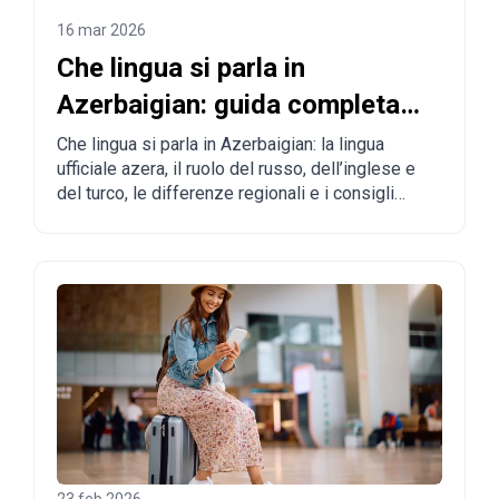
16 mar 2026
Che lingua si parla in
Azerbaigian: guida completa
per turisti e chi vuole
Che lingua si parla in Azerbaigian: la lingua
ufficiale azera, il ruolo del russo, dell’inglese e
trasferirsi
del turco, le differenze regionali e i consigli
pratici per turisti e futuri residenti.