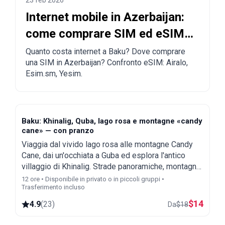
23 feb 2026
Internet mobile in Azerbaijan:
come comprare SIM ed eSIM
a Baku
Quanto costa internet a Baku? Dove comprare
una SIM in Azerbaijan? Confronto eSIM: Airalo,
Esim.sm, Yesim.
Baku: Khinalig, Quba, lago rosa e montagne «candy
cane» — con pranzo
Viaggia dal vivido lago rosa alle montagne Candy
Cane, dai un'occhiata a Guba ed esplora l'antico
villaggio di Khinalig. Strade panoramiche, montagne
selvagge e pranzo fatto in casa facoltativo.
12 ore • Disponibile in privato o in piccoli gruppi •
Trasferimento incluso
$
14
4.9
(
23
)
Da
$
18