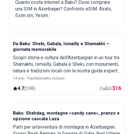
a Baku
Quanto costa internet a Baku? Dove comprare
una SIM in Azerbaijan? Confronto eSIM: Airalo,
Esim.sm, Yesim.
Da Baku: Sheki, Gabala, Ismailly e Shamakhi —
giornata memorabile
Scopri storia e cultura dell'Azerbaigian in un tour tra
Shamakhi, Ismailly, Gabala e Sheki, con monumenti,
natura e tradizioni locali con la nostra guida esperta.
Tutti i biglietti d'ingresso sono inclusi.
14 ore • Trasferimento incluso
$
16
4.7
(
298
)
Da
$
21
Baku: Shahdag, montagne «candy cane», pranzo e
opzione cascata Laza
Parti per un'avventura di montagna in Azerbaigian.
Scopri Besh Barmag, la foresta di Guba, Red Village,