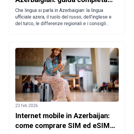
per turisti e chi vuole
Che lingua si parla in Azerbaigian: la lingua
ufficiale azera, il ruolo del russo, dell’inglese e
trasferirsi
del turco, le differenze regionali e i consigli
pratici per turisti e futuri residenti.
23 feb 2026
Internet mobile in Azerbaijan:
come comprare SIM ed eSIM