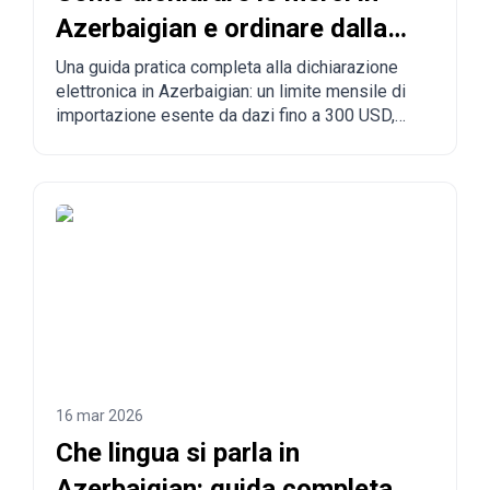
Azerbaigian e ordinare dalla
Cina all'Azerbaigian?
Una guida pratica completa alla dichiarazione
elettronica in Azerbaigian: un limite mensile di
importazione esente da dazi fino a 300 USD,
regole obbligatorie, merci vietate, tempi di
consegna e il processo passo dopo passo per
ordinare dalla Cina, dalla Turchia, dagli Stati Uniti
e da altri Paesi verso l'Azerbaigian.
16 mar 2026
Che lingua si parla in
Azerbaigian: guida completa