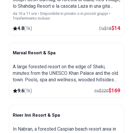
lo Shahdag Resort e la cascata Laza in una gita
guidata di un giorno da Baku.
da 10 a 11 ore • Disponibile in privato o in piccoli gruppi •
Trasferimento incluso
$
14
4.8
(
1k
)
Da
$
18
Marxal Resort & Spa
Sheki
A large forested resort on the edge of Sheki,
minutes from the UNESCO Khan Palace and the old
town. Pools, spa and wellness, wooded hillsides
and a great base for exploring northern Azerbaijan.
$
169
9.6
(
1k
)
da
$
220
River Inn Resort & Spa
Nabran
In Nabran, a forested Caspian beach resort area in