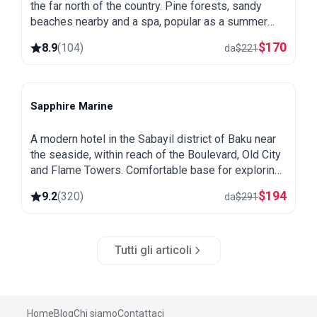
the far north of the country. Pine forests, sandy
beaches nearby and a spa, popular as a summer
getaway from Baku.
$
170
8.9
(
104
)
da
$
221
Sapphire Marine
Baku
A modern hotel in the Sabayil district of Baku near
the seaside, within reach of the Boulevard, Old City
and Flame Towers. Comfortable base for exploring
the capital.
$
194
9.2
(
320
)
da
$
291
Tutti gli articoli
Home
Blog
Chi siamo
Contattaci