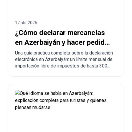
17 abr 2026
¿Cómo declarar mercancías
en Azerbaiyán y hacer pedidos
desde China a Azerbaiyán?
Una guía práctica completa sobre la declaración
electrónica en Azerbaiyán: un límite mensual de
importación libre de impuestos de hasta 300
USD, normas obligatorias, mercancías
prohibidas, tiempos de entrega y el proceso
paso a paso para hacer pedidos desde China,
Turquía, Estados Unidos y otros países a
Azerbaiyán.