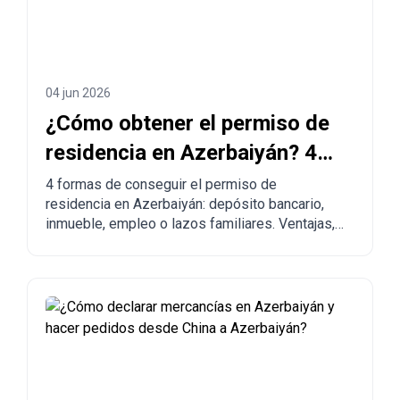
04 jun 2026
¿Cómo obtener el permiso de
residencia en Azerbaiyán? 4
maneras de legalizarse
4 formas de conseguir el permiso de
residencia en Azerbaiyán: depósito bancario,
inmueble, empleo o lazos familiares. Ventajas,
desventajas y comparación con otros países.