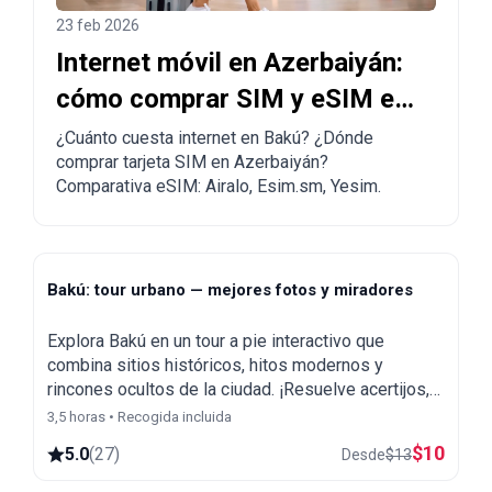
23 feb 2026
Internet móvil en Azerbaiyán:
cómo comprar SIM y eSIM en
Bakú
¿Cuánto cuesta internet en Bakú? ¿Dónde
comprar tarjeta SIM en Azerbaiyán?
Comparativa eSIM: Airalo, Esim.sm, Yesim.
Bakú: tour urbano — mejores fotos y miradores
Explora Bakú en un tour a pie interactivo que
combina sitios históricos, hitos modernos y
rincones ocultos de la ciudad. ¡Resuelve acertijos,
descubre secretos y descubre la ciudad!
3,5 horas • Recogida incluida
$
10
5.0
(
27
)
Desde
$
13