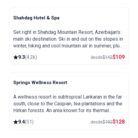
Shahdag Hotel & Spa
Shahdag
Set right in Shahdag Mountain Resort, Azerbaijan's
main ski destination. Ski in and out on the slopes in
winter, hiking and cool mountain air in summer, plus
a spa and heated pool.
$
109
9.3
(
4.2k
)
desde
$
142
Springs Wellness Resort
Lankaran
A wellness resort in subtropical Lankaran in the far
south, close to the Caspian, tea plantations and the
Hirkan forests. An area known for its thermal
springs, green and warm all year round.
$
128
9.4
(
51
)
desde
$
192