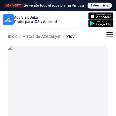
Se vende todo el ecosistema Visit Baku
EN VENTA
Saber más
App Visit Baku
Gratis para iOS y Android
Inicio
/
Platos de Azerbaiyán
/
Plov