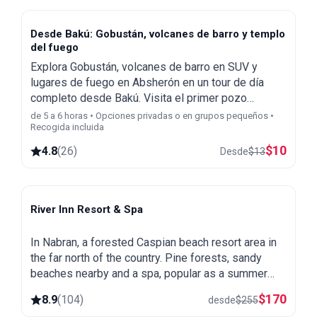
Desde Bakú: Gobustán, volcanes de barro y templo
del fuego
Explora Gobustán, volcanes de barro en SUV y
lugares de fuego en Absherón en un tour de día
completo desde Bakú. Visita el primer pozo
petrolífero, el Templo de Fuego Ateshgah y
de 5 a 6 horas • Opciones privadas o en grupos pequeños •
Recogida incluida
Yanardag.
$
10
4.8
(
26
)
Desde
$
13
River Inn Resort & Spa
Nabran
In Nabran, a forested Caspian beach resort area in
the far north of the country. Pine forests, sandy
beaches nearby and a spa, popular as a summer
getaway from Baku.
$
170
8.9
(
104
)
desde
$
255