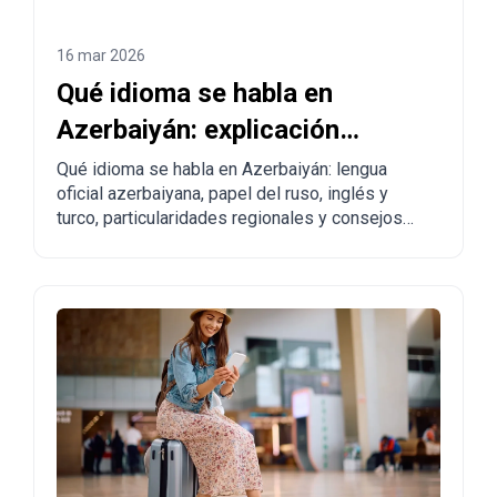
16 mar 2026
Qué idioma se habla en
Azerbaiyán: explicación
completa para turistas y
Qué idioma se habla en Azerbaiyán: lengua
oficial azerbaiyana, papel del ruso, inglés y
quienes piensan mudarse
turco, particularidades regionales y consejos
prácticos para turistas y personas que planean
trasladarse.