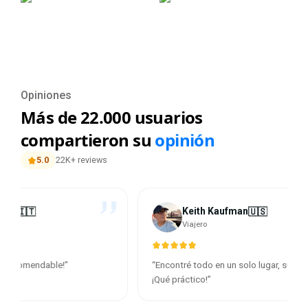
Opiniones
Más de 22.000 usuarios
compartieron su
opinión
5.0
22K+ reviews
Keith Kaufman
🇺🇸
Viajero
“
Encontré todo en un solo lugar, súper rápido.
“
¡Gracia
¡Qué práctico!
”
ciudade