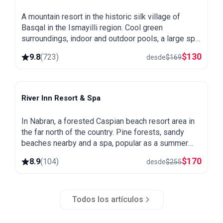
A mountain resort in the historic silk village of
Basqal in the Ismayilli region. Cool green
surroundings, indoor and outdoor pools, a large spa
and easy trips to Lahij and the Ismayilli mountains.
$
130
9.8
(
723
)
desde
$
169
River Inn Resort & Spa
Nabran
In Nabran, a forested Caspian beach resort area in
the far north of the country. Pine forests, sandy
beaches nearby and a spa, popular as a summer
getaway from Baku.
$
170
8.9
(
104
)
desde
$
255
Todos los artículos