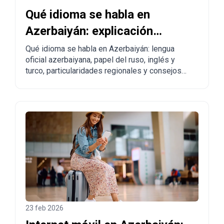
Qué idioma se habla en
Azerbaiyán: explicación
completa para turistas y
Qué idioma se habla en Azerbaiyán: lengua
oficial azerbaiyana, papel del ruso, inglés y
quienes piensan mudarse
turco, particularidades regionales y consejos
prácticos para turistas y personas que planean
trasladarse.
23 feb 2026