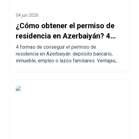
04 jun 2026
¿Cómo obtener el permiso de
residencia en Azerbaiyán? 4
maneras de legalizarse
4 formas de conseguir el permiso de
residencia en Azerbaiyán: depósito bancario,
inmueble, empleo o lazos familiares. Ventajas,
desventajas y comparación con otros países.