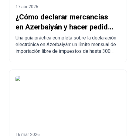
17 abr 2026
¿Cómo declarar mercancías
en Azerbaiyán y hacer pedidos
desde China a Azerbaiyán?
Una guía práctica completa sobre la declaración
electrónica en Azerbaiyán: un límite mensual de
importación libre de impuestos de hasta 300
USD, normas obligatorias, mercancías
prohibidas, tiempos de entrega y el proceso
paso a paso para hacer pedidos desde China,
Turquía, Estados Unidos y otros países a
Azerbaiyán.
16 mar 2026