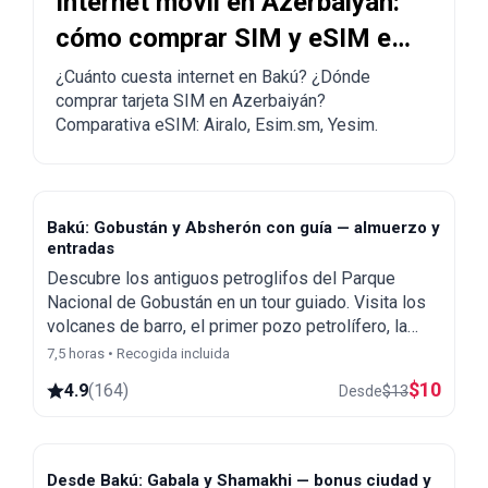
Internet móvil en Azerbaiyán:
cómo comprar SIM y eSIM en
Bakú
¿Cuánto cuesta internet en Bakú? ¿Dónde
comprar tarjeta SIM en Azerbaiyán?
Comparativa eSIM: Airalo, Esim.sm, Yesim.
Bakú: Gobustán y Absherón con guía — almuerzo y
entradas
Descubre los antiguos petroglifos del Parque
Nacional de Gobustán en un tour guiado. Visita los
volcanes de barro, el primer pozo petrolífero, la
mezquita Bibi-Heybat y el Templo de Fuego
7,5 horas • Recogida incluida
Ateshgah.
$
10
4.9
(
164
)
Desde
$
13
Desde Bakú: Gabala y Shamakhi — bonus ciudad y