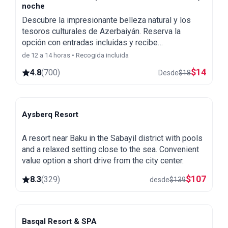
noche
Descubre la impresionante belleza natural y los
tesoros culturales de Azerbaiyán. Reserva la
opción con entradas incluidas y recibe
opcionalmente un tour de ciudad y de noche en
de 12 a 14 horas • Recogida incluida
Bakú de cortesía como bonificación especial.
$
14
4.8
(
700
)
Desde
$
18
Aysberq Resort
Baku
A resort near Baku in the Sabayil district with pools
and a relaxed setting close to the sea. Convenient
value option a short drive from the city center.
$
107
8.3
(
329
)
desde
$
139
Basqal Resort & SPA
Basqal