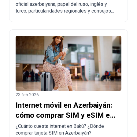
oficial azerbaiyana, papel del ruso, inglés y
quienes piensan mudarse
turco, particularidades regionales y consejos
prácticos para turistas y personas que planean
trasladarse.
23 feb 2026
Internet móvil en Azerbaiyán:
cómo comprar SIM y eSIM en
Bakú
¿Cuánto cuesta internet en Bakú? ¿Dónde
comprar tarjeta SIM en Azerbaiyán?