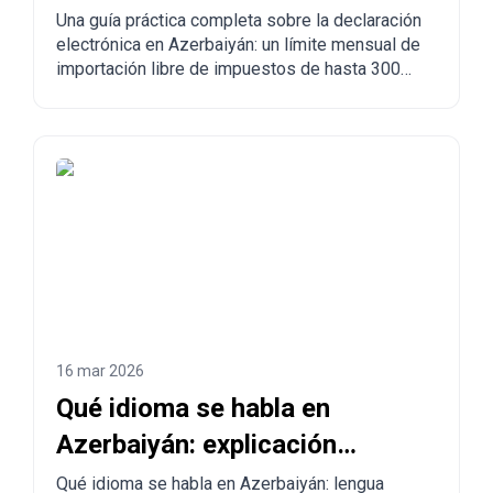
desde China a Azerbaiyán?
Una guía práctica completa sobre la declaración
electrónica en Azerbaiyán: un límite mensual de
importación libre de impuestos de hasta 300
USD, normas obligatorias, mercancías
prohibidas, tiempos de entrega y el proceso
paso a paso para hacer pedidos desde China,
Turquía, Estados Unidos y otros países a
Azerbaiyán.
16 mar 2026
Qué idioma se habla en
Azerbaiyán: explicación
completa para turistas y
Qué idioma se habla en Azerbaiyán: lengua