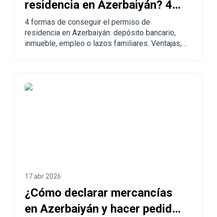
residencia en Azerbaiyán? 4
maneras de legalizarse
4 formas de conseguir el permiso de
residencia en Azerbaiyán: depósito bancario,
inmueble, empleo o lazos familiares. Ventajas,
desventajas y comparación con otros países.
17 abr 2026
¿Cómo declarar mercancías
en Azerbaiyán y hacer pedidos