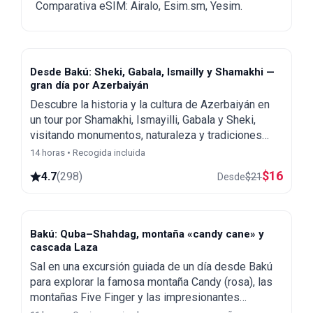
Comparativa eSIM: Airalo, Esim.sm, Yesim.
Desde Bakú: Sheki, Gabala, Ismailly y Shamakhi —
gran día por Azerbaiyán
Descubre la historia y la cultura de Azerbaiyán en
un tour por Shamakhi, Ismayilli, Gabala y Sheki,
visitando monumentos, naturaleza y tradiciones
locales con nuestro guía experto. Todas las
14 horas • Recogida incluida
entradas están incluidas.
$
16
4.7
(
298
)
Desde
$
21
Bakú: Quba–Shahdag, montaña «candy cane» y
cascada Laza
Sal en una excursión guiada de un día desde Bakú
para explorar la famosa montaña Candy (rosa), las
montañas Five Finger y las impresionantes
montañas Shahdag. Visita la naturaleza de Guba.