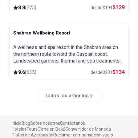
village of Khinalug.
$
129
8.8
(
775
)
desde
$
194
Shabran Wellbeing Resort
Shabran
A wellness and spa resort in the Shabran area on
the northern route toward the Caspian coast.
Landscaped gardens, thermal and spa treatments
and a quiet setting away from the city.
$
134
9.6
(
635
)
desde
$
201
Todos los artículos
Inicio
Blog
Sobre nosotros
Contáctanos
Hoteles
Tours
Clima en Bakú
Convertidor de Moneda
Platos de Azerbaiyán
Reclamar compensación vuelo