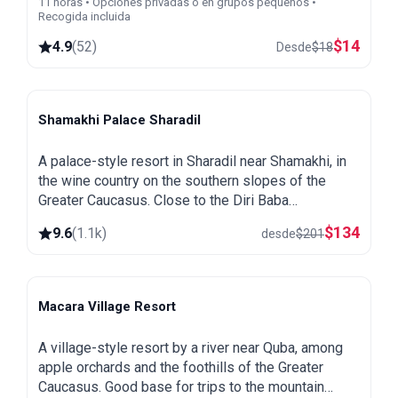
11 horas • Opciones privadas o en grupos pequeños •
Recogida incluida
$
14
4.9
(
52
)
Desde
$
18
Shamakhi Palace Sharadil
Shamakhi
A palace-style resort in Sharadil near Shamakhi, in
the wine country on the southern slopes of the
Greater Caucasus. Close to the Diri Baba
mausoleum, the Yeddi Gumbaz tombs and the
$
134
9.6
(
1.1k
)
desde
$
201
Pirqulu forests.
Macara Village Resort
Quba
A village-style resort by a river near Quba, among
apple orchards and the foothills of the Greater
Caucasus. Good base for trips to the mountain