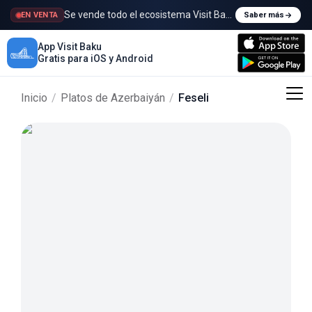
Se vende todo el ecosistema Visit Baku
EN VENTA
Saber más
App Visit Baku
Gratis para iOS y Android
Inicio
/
Platos de Azerbaiyán
/
Feseli