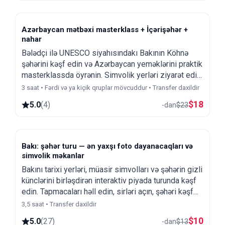
Azərbaycan mətbəxi masterklass + İçərişəhər +
nahar
Bələdçi ilə UNESCO siyahısındakı Bakının Köhnə
şəhərini kəşf edin və Azərbaycan yeməklərini praktik
masterklassda öyrənin. Simvolik yerləri ziyarət edin
və yerli şirniyyatlarla ənənəvi çay süfrəsinin dadını
3 saat • Fərdi və ya kiçik qruplar mövcuddur • Transfer daxildir
çıxarın.
$
18
5.0
(
4
)
-dan
$
23
Bakı: şəhər turu — ən yaxşı foto dayanacaqları və
simvolik məkanlar
Bakını tarixi yerləri, müasir simvolları və şəhərin gizli
künclərini birləşdirən interaktiv piyada turunda kəşf
edin. Tapmacaları həll edin, sirləri açın, şəhəri kəşf
edin!
3,5 saat • Transfer daxildir
$
10
5.0
(
27
)
-dan
$
13