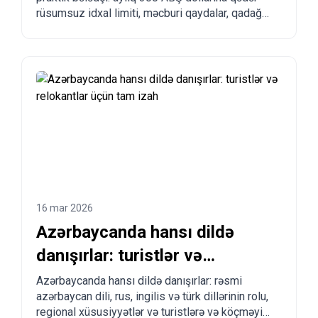
vermək olar?
rüsumsuz idxal limiti, məcburi qaydalar, qadağan
olunmuş mallar, çatdırılma müddətləri və Çindən,
Türkiyədən, ABŞ-dan və digər ölkələrdən addım-
addım sifariş prosesi.
16 mar 2026
Azərbaycanda hansı dildə
danışırlar: turistlər və
relokantlar üçün tam izah
Azərbaycanda hansı dildə danışırlar: rəsmi
azərbaycan dili, rus, ingilis və türk dillərinin rolu,
regional xüsusiyyətlər və turistlərə və köçməyi