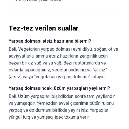
Tez-tez verilən suallar
Yarpaq dolması ətsiz hazırlana bilərmi?
Bəli. Vegetarian yarpaq dolması eyni düyü, soğan, ot və
ədviyyatlarla, amma ətsiz hazırlanır zənginlik üçün
bəzən bir az yağ və ya yağ. Bəzi restoranlarda və
evlərdə tapacaqsınız; vegetariandısınızsa "ət siz"
(ətsiz) və ya "vegetarian yarpaq dolması" istəyin.
Yarpaq dolmasındakı üzüm yarpaqları yeyilərmi?
Bəli. Üzüm yarpaqları bişirdikdən sonra tam yeyiləndir
və yumşaqdır. Yeməzdən əvvəl çıxarılmır bütün rulonu,
yarpaq və doldurmanı birlikdə yeyirsiniz. Yarpaqlar
yüngül turş və yumşaq, ipək toxuma verir.