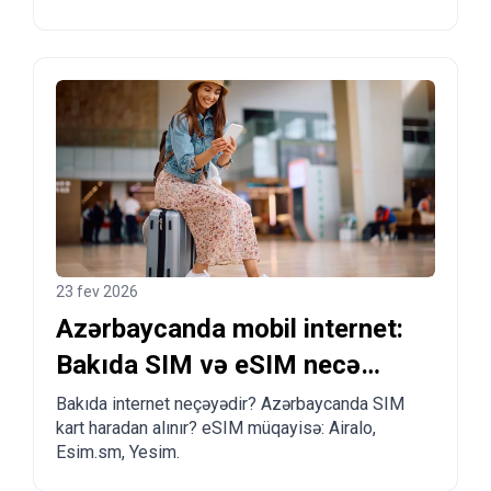
planlaşdıranlara praktiki məsləhətlər.
23 fev 2026
Azərbaycanda mobil internet:
Bakıda SIM və eSIM necə
almaq olar?
Bakıda internet neçəyədir? Azərbaycanda SIM
kart haradan alınır? eSIM müqayisə: Airalo,
Esim.sm, Yesim.