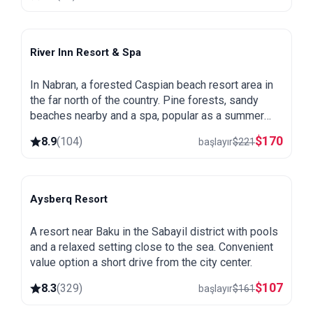
River Inn Resort & Spa
Nabran
In Nabran, a forested Caspian beach resort area in
the far north of the country. Pine forests, sandy
beaches nearby and a spa, popular as a summer
getaway from Baku.
$
170
8.9
(
104
)
başlayır
$
221
Aysberq Resort
Baku
A resort near Baku in the Sabayil district with pools
and a relaxed setting close to the sea. Convenient
value option a short drive from the city center.
$
107
8.3
(
329
)
başlayır
$
161