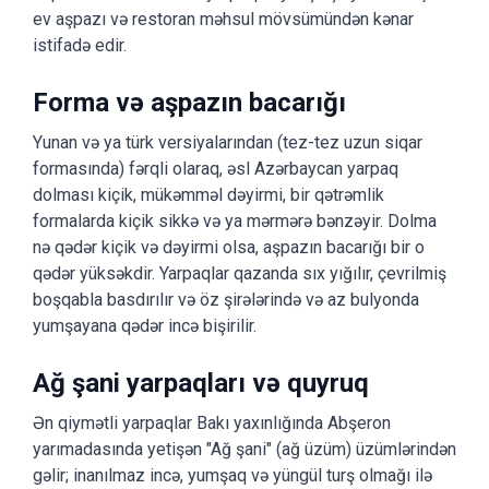
ev aşpazı və restoran məhsul mövsümündən kənar
istifadə edir.
Forma və aşpazın bacarığı
Yunan və ya türk versiyalarından (tez-tez uzun siqar
formasında) fərqli olaraq, əsl Azərbaycan yarpaq
dolması kiçik, mükəmməl dəyirmi, bir qətrəmlik
formalarda kiçik sikkə və ya mərmərə bənzəyir. Dolma
nə qədər kiçik və dəyirmi olsa, aşpazın bacarığı bir o
qədər yüksəkdir. Yarpaqlar qazanda sıx yığılır, çevrilmiş
boşqabla basdırılır və öz şirələrində və az bulyonda
yumşayana qədər incə bişirilir.
Ağ şani yarpaqları və quyruq
Ən qiymətli yarpaqlar Bakı yaxınlığında Abşeron
yarımadasında yetişən "Ağ şani" (ağ üzüm) üzümlərindən
gəlir; inanılmaz incə, yumşaq və yüngül turş olmağı ilə