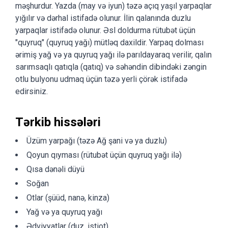
məşhurdur. Yazda (may və iyun) təzə açıq yaşıl yarpaqlar
yığılır və dərhal istifadə olunur. İlin qalanında duzlu
yarpaqlar istifadə olunur. Əsl doldurma rütubət üçün
"quyruq" (quyruq yağı) mütləq daxildir. Yarpaq dolması
ərimiş yağ və ya quyruq yağı ilə parıldayaraq verilir, qalın
sarımsaqlı qatıqla (qatıq) və səhəndin dibindəki zəngin
otlu bulyonu udmaq üçün təzə yerli çörək istifadə
edirsiniz.
Tərkib hissələri
Üzüm yarpağı (təzə Ağ şani və ya duzlu)
Qoyun qıyması (rütubət üçün quyruq yağı ilə)
Qısa dənəli düyü
Soğan
Otlar (şüüd, nanə, kinza)
Yağ və ya quyruq yağı
Ədviyyatlar (duz, istiot)