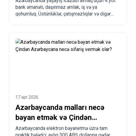
Azərbaycanda yaşayış icazəsi almaq üçün 4 yol:
bank əmanəti, daşınmaz əmlak, iş və ya
qohumluq. Üstünlüklər, çatışmazlıqlar və digər
ölkələrlə müqayisə.
17 apr 2026
Azərbaycanda malları necə
bəyan etmək və Çindən
Azərbaycana necə sifariş
Azərbaycanda elektron bəyanetmə üzrə tam
praktik bələdçi: aylıq 300 ABŞ dollarına qədər