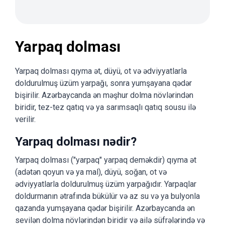
Yarpaq dolması
Yarpaq dolması qıyma ət, düyü, ot və ədviyyatlarla
doldurulmuş üzüm yarpağı, sonra yumşayana qədər
bişirilir. Azərbaycanda ən məşhur dolma növlərindən
biridir, tez-tez qatıq və ya sarımsaqlı qatıq sousu ilə
verilir.
Yarpaq dolması nədir?
Yarpaq dolması ("yarpaq" yarpaq deməkdir) qıyma ət
(adətən qoyun və ya mal), düyü, soğan, ot və
ədviyyatlarla doldurulmuş üzüm yarpağıdır. Yarpaqlar
doldurmanın ətrafında bükülür və az su və ya bulyonla
qazanda yumşayana qədər bişirilir. Azərbaycanda ən
sevilən dolma növlərindən biridir və ailə süfrələrində və