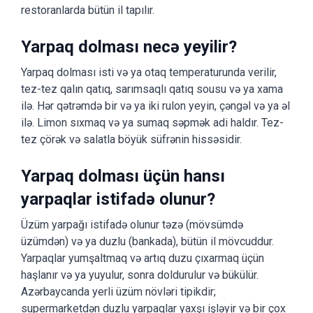
restoranlarda bütün il tapılır.
Yarpaq dolması necə yeyilir?
Yarpaq dolması isti və ya otaq temperaturunda verilir,
tez-tez qalın qatıq, sarımsaqlı qatıq sousu və ya xama
ilə. Hər qətrəmdə bir və ya iki rulon yeyin, çəngəl və ya əl
ilə. Limon sıxmaq və ya sumaq səpmək adi haldır. Tez-
tez çörək və salatla böyük süfrənin hissəsidir.
Yarpaq dolması üçün hansı
yarpaqlar istifadə olunur?
Üzüm yarpağı istifadə olunur təzə (mövsümdə
üzümdən) və ya duzlu (bankada), bütün il mövcuddur.
Yarpaqlar yumşaltmaq və artıq duzu çıxarmaq üçün
haşlanır və ya yuyulur, sonra doldurulur və bükülür.
Azərbaycanda yerli üzüm növləri tipikdir;
supermarketdən duzlu yarpaqlar yaxşı işləyir və bir çox