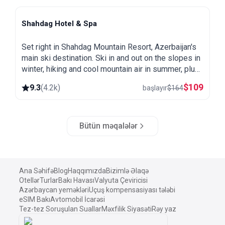
Shahdag Hotel & Spa
Shahdag
Set right in Shahdag Mountain Resort, Azerbaijan's
main ski destination. Ski in and out on the slopes in
winter, hiking and cool mountain air in summer, plus
a spa and heated pool.
$
109
9.3
(
4.2k
)
başlayır
$
164
Bütün məqalələr
Ana Səhifə
Blog
Haqqımızda
Bizimlə Əlaqə
Otellər
Turlar
Bakı Havası
Valyuta Çeviricisi
Azərbaycan yeməkləri
Uçuş kompensasiyası tələbi
eSIM Bakı
Avtomobil İcarəsi
Tez-tez Soruşulan Suallar
Məxfilik Siyasəti
Rəy yaz