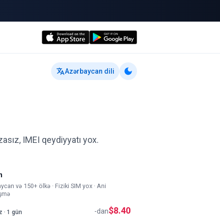
Azərbaycan dili
asız, IMEI qeydiyyatı yox.
m
can və 150+ ölkə · Fiziki SIM yox · Ani
əşmə
$8.40
-dan
z · 1 gün