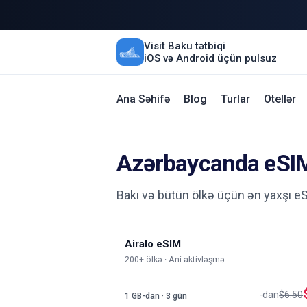
Visit Baku tətbiqi
iOS və Android üçün pulsuz
Ana Səhifə
Blog
Turlar
Otellər
Azərbaycanda eSI
Bakı və bütün ölkə üçün ən yaxşı eS
Airalo eSIM
200+ ölkə · Ani aktivləşmə
-dan
$6.50
1 GB-dan · 3 gün