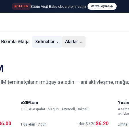
Bütün Visit Baku ekosistemi satılır
SATILIR
Ətraflı öyrən
Bizimlə Əlaqə
Xidmətlər
Alətlər
M
IM təminatçılarını müqayisə edin — ani aktivləşmə, mağaz
eSIM.sm
Yesi
100 GB-a qədər · 60 gün · Azercell, Bakcell
Azərbay
aktivl
$6.00
$6.20
-dan
$7.20
1 GB-dan · 7 gün
Limitsi