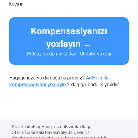
keçirin
Kompensasiyanızı
yoxlayın →
Pulsuz yoxlama · 2 dəq · Öhdəlik yoxdur
Hüququnuzu yoxlamağa hazırsınız?
AirHelp ilə
kompensasiyanı yoxlayın
2 dəqiqə, öhdəlik yoxdur.
Ana Səhifə
Blog
Haqqımızda
Bizimlə Əlaqə
Otellər
Turlar
Bakı Havası
Valyuta Çeviricisi