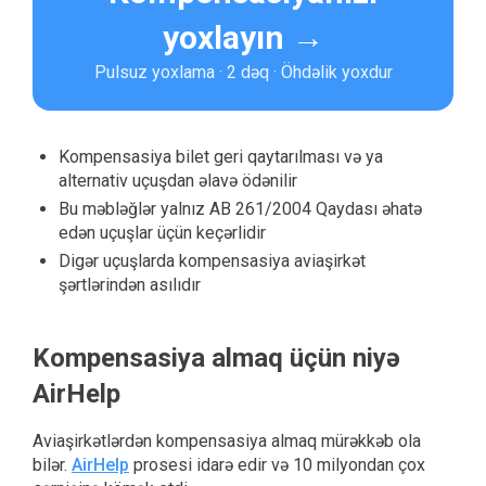
yoxlayın →
Pulsuz yoxlama · 2 dəq · Öhdəlik yoxdur
Kompensasiya bilet geri qaytarılması və ya
alternativ uçuşdan əlavə ödənilir
Bu məbləğlər yalnız AB 261/2004 Qaydası əhatə
edən uçuşlar üçün keçərlidir
Digər uçuşlarda kompensasiya aviaşirkət
şərtlərindən asılıdır
Kompensasiya almaq üçün niyə
AirHelp
Aviaşirkətlərdən kompensasiya almaq mürəkkəb ola
bilər.
AirHelp
prosesi idarə edir və 10 milyondan çox