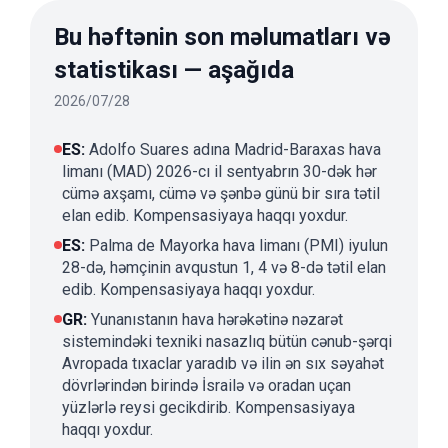
Bu həftənin son məlumatları və
statistikası — aşağıda
2026/07/28
ES
:
Adolfo Suares adına Madrid-Baraxas hava
limanı (MAD) 2026-cı il sentyabrın 30-dək hər
cümə axşamı, cümə və şənbə günü bir sıra tətil
elan edib. Kompensasiyaya haqqı yoxdur.
ES
:
Palma de Mayorka hava limanı (PMI) iyulun
28-də, həmçinin avqustun 1, 4 və 8-də tətil elan
edib. Kompensasiyaya haqqı yoxdur.
GR
:
Yunanıstanın hava hərəkətinə nəzarət
sistemindəki texniki nasazlıq bütün cənub-şərqi
Avropada tıxaclar yaradıb və ilin ən sıx səyahət
dövrlərindən birində İsrailə və oradan uçan
yüzlərlə reysi gecikdirib. Kompensasiyaya
haqqı yoxdur.