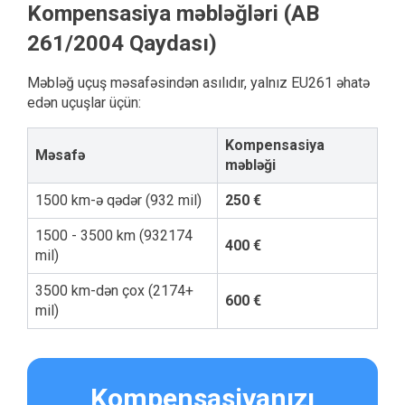
Kompensasiya məbləğləri (AB
261/2004 Qaydası)
Məbləğ uçuş məsafəsindən asılıdır, yalnız EU261 əhatə
edən uçuşlar üçün:
Kompensasiya
Məsafə
məbləği
1500 km-ə qədər (932 mil)
250 €
1500 - 3500 km (932174
400 €
mil)
3500 km-dən çox (2174+
600 €
mil)
Kompensasiyanızı