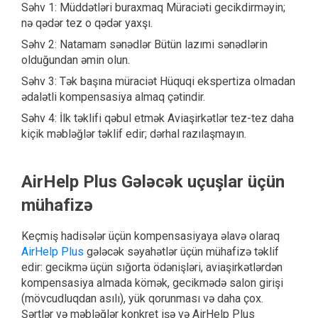
Səhv 1: Müddətləri buraxmaq Müraciəti gecikdirməyin;
nə qədər tez o qədər yaxşı.
Səhv 2: Natamam sənədlər Bütün lazımi sənədlərin
olduğundan əmin olun.
Səhv 3: Tək başına müraciət Hüquqi ekspertiza olmadan
ədalətli kompensasiya almaq çətindir.
Səhv 4: İlk təklifi qəbul etmək Aviaşirkətlər tez-tez daha
kiçik məbləğlər təklif edir; dərhal razılaşmayın.
AirHelp Plus Gələcək uçuşlar üçün
mühafizə
Keçmiş hadisələr üçün kompensasiyaya əlavə olaraq
AirHelp Plus
gələcək səyahətlər üçün mühafizə təklif
edir: gecikmə üçün sığorta ödənişləri, aviaşirkətlərdən
kompensasiya almada kömək, gecikmədə salon girişi
(mövcudluqdan asılı), yük qorunması və daha çox.
Şərtlər və məbləğlər konkret işə və AirHelp Plus