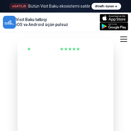
Bütün Visit Baku ekosistemi satılır
SATILIR
Ətraflı öyrən
Visit Baku tətbiqi
iOS və Android üçün pulsuz
★
Trustpilot Əla
★★★★★
231.833 rəy
Gecikən və ya ləğv
edilən uçuş?
600€-a qədər
alın!
Uçuşunuz pozulanda hüquqlarınız
var. Biz onları tətbiq etdiririk və