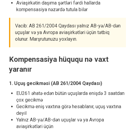
Aviaşirkətin daşıma şərtləri fərdi hallarda
kompensasiya nəzərdə tutula bilər
Vacib: AB 261/2004 Qaydası yalnız AB-yə/AB-dən
uçuşlar və ya Avropa aviaşirkətləri üçün tətbiq
olunur. Marşrutunuzu yoxlayın.
Kompensasiya hüququ nə vaxt
yaranır
1. Uçuş gecikməsi (AB 261/2004 Qaydası)
EU261 əhatə edən bütün uçuşlarda enişdə 3 saatdan
çox gecikmə
Gecikmə eniş vaxtına görə hesablanır, uçuş vaxtına
deyil
Yalnız AB-yə/AB-dən uçuşlar və ya Avropa
aviaşirkətləri üçün