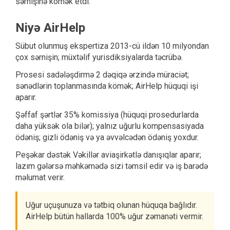
sərnişinə kömək etdi.
Niyə AirHelp
Sübut olunmuş ekspertiza 2013-cü ildən 10 milyondan
çox sərnişin; müxtəlif yurisdiksiyalarda təcrübə.
Prosesi sadələşdirmə 2 dəqiqə ərzində müraciət;
sənədlərin toplanmasında kömək; AirHelp hüquqi işi
aparır.
Şəffaf şərtlər 35% komissiya (hüquqi prosedurlarda
daha yüksək ola bilər); yalnız uğurlu kompensasiyada
ödəniş; gizli ödəniş və ya əvvəlcədən ödəniş yoxdur.
Peşəkar dəstək Vəkillər aviaşirkətlə danışıqlar aparır;
lazım gələrsə məhkəmədə sizi təmsil edir və iş barədə
məlumat verir.
Uğur uçuşunuza və tətbiq olunan hüquqa bağlıdır.
AirHelp bütün hallarda 100% uğur zəmanəti vermir.