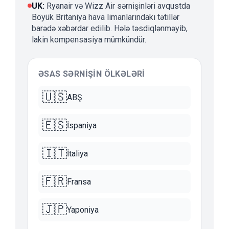
UK
:
Ryanair və Wizz Air sərnişinləri avqustda
Böyük Britaniya hava limanlarındakı tətillər
barədə xəbərdar edilib. Hələ təsdiqlənməyib,
lakin kompensasiya mümkündür.
ƏSAS SƏRNIŞIN ÖLKƏLƏRI
🇺🇸
ABŞ
🇪🇸
İspaniya
🇮🇹
İtaliya
🇫🇷
Fransa
🇯🇵
Yaponiya