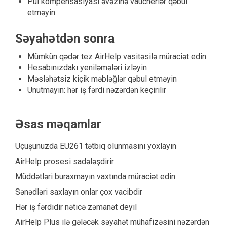
Pul kompensasiyası əvəzinə vaucherlər qəbul
etməyin
Səyahətdən sonra
Mümkün qədər tez AirHelp vasitəsilə müraciət edin
Hesabınızdakı yeniləmələri izləyin
Məsləhətsiz kiçik məbləğlər qəbul etməyin
Unutmayın: hər iş fərdi nəzərdən keçirilir
Əsas məqamlar
Uçuşunuzda EU261 tətbiq olunmasını yoxlayın
AirHelp prosesi sadələşdirir
Müddətləri buraxmayın vaxtında müraciət edin
Sənədləri saxlayın onlar çox vacibdir
Hər iş fərdidir nəticə zəmanət deyil
AirHelp Plus ilə gələcək səyahət mühafizəsini nəzərdən