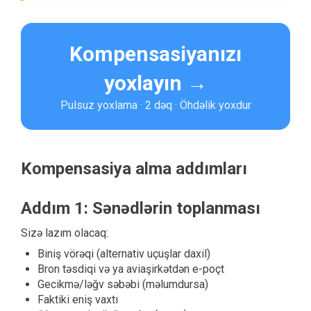
Kompensasiyanızı
yoxlayın →
Pulsuz yoxlama · 2 dəq · Öhdəlik yoxdur
Kompensasiya alma addımları
Addım 1: Sənədlərin toplanması
Sizə lazım olacaq:
Biniş vörəqi (alternativ uçuşlar daxil)
Bron təsdiqi və ya aviaşirkətdən e-poçt
Gecikmə/ləğv səbəbi (məlumdursa)
Faktiki eniş vaxtı