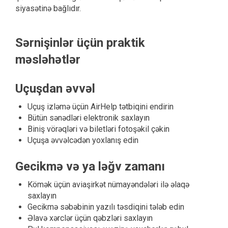
siyasətinə bağlıdır.
Sərnişinlər üçün praktik
məsləhətlər
Uçuşdan əvvəl
Uçuş izləmə üçün AirHelp tətbiqini endirin
Bütün sənədləri elektronik saxlayın
Biniş vörəqləri və biletləri fotoşəkil çəkin
Uçuşa əvvəlcədən yoxlanış edin
Gecikmə və ya ləğv zamanı
Kömək üçün aviaşirkət nümayəndələri ilə əlaqə
saxlayın
Gecikmə səbəbinin yazılı təsdiqini tələb edin
Əlavə xərclər üçün qəbzləri saxlayın