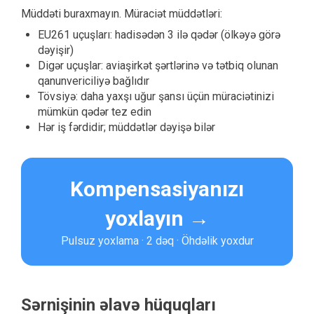
Müddəti buraxmayın. Müraciət müddətləri:
EU261 uçuşları: hadisədən 3 ilə qədər (ölkəyə görə
dəyişir)
Digər uçuşlar: aviaşirkət şərtlərinə və tətbiq olunan
qanunvericiliyə bağlıdır
Tövsiyə: daha yaxşı uğur şansı üçün müraciətinizi
mümkün qədər tez edin
Hər iş fərdidir; müddətlər dəyişə bilər
Kompensasiyanızı
yoxlayın →
Pulsuz yoxlama · 2 dəq · Öhdəlik yoxdur
Sərnişinin əlavə hüquqları