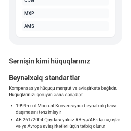
CDG
MXP
AMS
Sərnişin kimi hüquqlarınız
Beynəlxalq standartlar
Kompensasiya hüququ marşrut və aviaşirkətə bağlıdır.
Hüquqlarınızı qoruyan əsas sənədlər:
1999-cu il Monreal Konvensiyası beynəlxalq hava
daşımasını tənzimləyir
AB 261/2004 Qaydası yalnız AB-yə/AB-dən uçuşlar
və ya Avropa aviaşirkətləri üçün tətbiq olunur