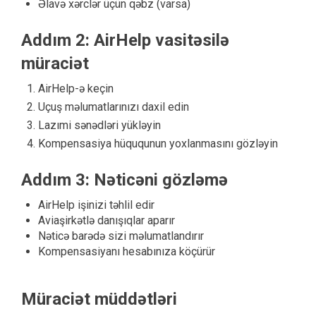
Əlavə xərclər üçün qəbz (varsa)
Addım 2: AirHelp vasitəsilə
müraciət
AirHelp-ə keçin
Uçuş məlumatlarınızı daxil edin
Lazımi sənədləri yükləyin
Kompensasiya hüququnun yoxlanmasını gözləyin
Addım 3: Nəticəni gözləmə
AirHelp işinizi təhlil edir
Aviaşirkətlə danışıqlar aparır
Nəticə barədə sizi məlumatlandırır
Kompensasiyanı hesabınıza köçürür
Müraciət müddətləri