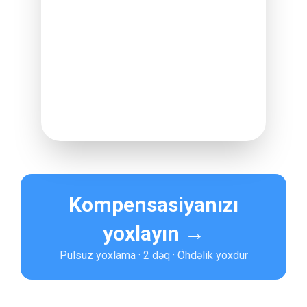
ödənişinizi almasınız üçün hər şeyi
özümüz edirik.
PULSUZ KOMPENSASİYA
YOXLAMASI
SÜRƏTLİ VƏ RİSKSİZ
YÜKSƏK UĞUR NİSBƏTİ
Kompensasiyanızı
yoxlayın →
Pulsuz yoxlama · 2 dəq · Öhdəlik yoxdur