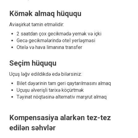
Kömək almaq hüququ
Aviaşirkət təmin etməlidir:
2 saatdan çox gecikmədə yemək və içki
Gecə gecikmələrində otel yerləşməsi
Otelə və hava limanına transfer
Seçim hüququ
Uçuş ləğv edildikdə edə bilərsiniz:
Bilet dəyərinin tam geri qaytarılmasını almaq
Uçuşu əlverişli tarixə köçürtmək
Təyinat nöqtəsinə alternativ marşrut almaq
Kompensasiya alarkən tez-tez
edilən səhvlər