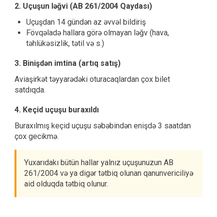
2. Uçuşun ləğvi (AB 261/2004 Qaydası)
Uçuşdan 14 gündən az əvvəl bildiriş
Fövqəladə hallara görə olmayan ləğv (hava,
təhlükəsizlik, tətil və s.)
3. Binişdən imtina (artıq satış)
Aviaşirkət təyyarədəki oturacaqlardan çox bilet
satdıqda.
4. Keçid uçuşu buraxıldı
Buraxılmış keçid uçuşu səbəbindən enişdə 3 saatdan
çox gecikmə.
Yuxarıdakı bütün hallar yalnız uçuşunuzun AB
261/2004 və ya digər tətbiq olunan qanunvericiliyə
aid olduqda tətbiq olunur.