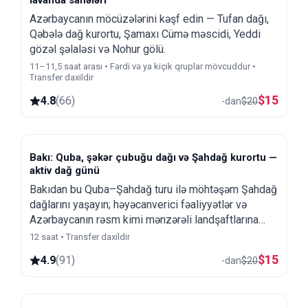
lavanda sahələri
Azərbaycanın möcüzələrini kəşf edin — Tufan dağı,
Qəbələ dağ kurortu, Şamaxı Cümə məscidi, Yeddi
gözəl şəlaləsi və Nohur gölü.
11–11,5 saat arası • Fərdi və ya kiçik qruplar mövcuddur •
Transfer daxildir
$
15
4.8
(
66
)
-dan
$
20
Bakı: Quba, şəkər çubuğu dağı və Şahdağ kurortu —
aktiv dağ günü
Bakıdan bu Quba–Şahdağ turu ilə möhtəşəm Şahdağ
dağlarını yaşayın; həyəcanverici fəaliyyətlər və
Azərbaycanın rəsm kimi mənzərəli landşaftlarına
mənzərəli baxışlar təqdim olunur.
12 saat • Transfer daxildir
$
15
4.9
(
91
)
-dan
$
20