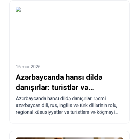
addım sifariş prosesi.
16 mar 2026
Azərbaycanda hansı dildə
danışırlar: turistlər və
relokantlar üçün tam izah
Azərbaycanda hansı dildə danışırlar: rəsmi
azərbaycan dili, rus, ingilis və türk dillərinin rolu,
regional xüsusiyyətlər və turistlərə və köçməyi
planlaşdıranlara praktiki məsləhətlər.