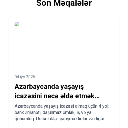
Son Məqalələr
04 iyn 2026
Azərbaycanda yaşayış
icazəsini necə əldə etmək
olar? Leqallaşmanın 4 yolu
Azərbaycanda yaşayış icazəsi almaq üçün 4 yol:
bank əmanəti, daşınmaz əmlak, iş və ya
qohumluq. Üstünlüklər, çatışmazlıqlar və digər
ölkələrlə müqayisə.