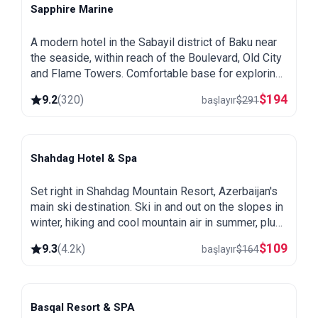
Sapphire Marine
Baku
A modern hotel in the Sabayil district of Baku near
the seaside, within reach of the Boulevard, Old City
and Flame Towers. Comfortable base for exploring
the capital.
$
194
9.2
(
320
)
başlayır
$
291
Shahdag Hotel & Spa
Shahdag
Set right in Shahdag Mountain Resort, Azerbaijan's
main ski destination. Ski in and out on the slopes in
winter, hiking and cool mountain air in summer, plus
a spa and heated pool.
$
109
9.3
(
4.2k
)
başlayır
$
164
Basqal Resort & SPA
Basqal