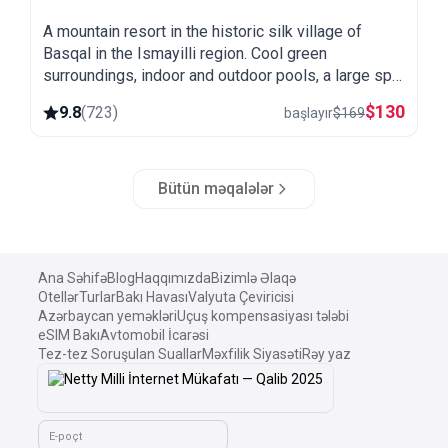
A mountain resort in the historic silk village of
Basqal in the Ismayilli region. Cool green
surroundings, indoor and outdoor pools, a large spa
and easy trips to Lahij and the Ismayilli mountains.
$
130
9.8
(
723
)
başlayır
$
169
Bütün məqalələr
Ana Səhifə
Blog
Haqqımızda
Bizimlə Əlaqə
Otellər
Turlar
Bakı Havası
Valyuta Çeviricisi
Azərbaycan yeməkləri
Uçuş kompensasiyası tələbi
eSIM Bakı
Avtomobil İcarəsi
Tez-tez Soruşulan Suallar
Məxfilik Siyasəti
Rəy yaz