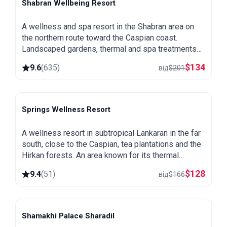
Shabran Wellbeing Resort
Shabran
A wellness and spa resort in the Shabran area on
the northern route toward the Caspian coast.
Landscaped gardens, thermal and spa treatments
and a quiet setting away from the city.
$
134
9.6
(
635
)
від
$
201
Springs Wellness Resort
Lankaran
A wellness resort in subtropical Lankaran in the far
south, close to the Caspian, tea plantations and the
Hirkan forests. An area known for its thermal
springs, green and warm all year round.
$
128
9.4
(
51
)
від
$
166
Shamakhi Palace Sharadil
Shamakhi