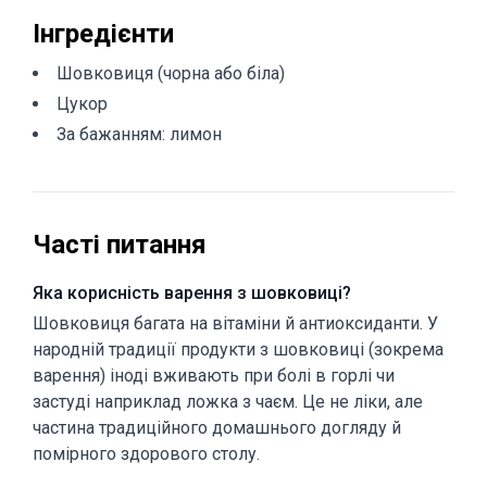
Інгредієнти
Шовковиця (чорна або біла)
Цукор
За бажанням: лимон
Часті питання
Яка корисність варення з шовковиці?
Шовковиця багата на вітаміни й антиоксиданти. У
народній традиції продукти з шовковиці (зокрема
варення) іноді вживають при болі в горлі чи
застуді наприклад ложка з чаєм. Це не ліки, але
частина традиційного домашнього догляду й
помірного здорового столу.