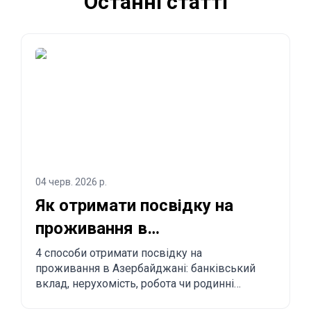
Останні статті
04 черв. 2026 р.
Як отримати посвідку на
проживання в
Азербайджані? 4 способи
4 способи отримати посвідку на
проживання в Азербайджані: банківський
легалізуватися
вклад, нерухомість, робота чи родинні
зв'язки. Переваги, недоліки й порівняння з