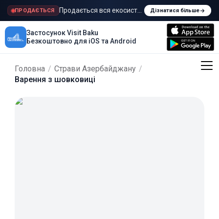
Продається вся екосистема Visit Baku
ПРОДАЄТЬСЯ
Дізнатися більше
Застосунок Visit Baku
Безкоштовно для iOS та Android
Головна
/
Страви Азербайджану
/
Варення з шовковиці