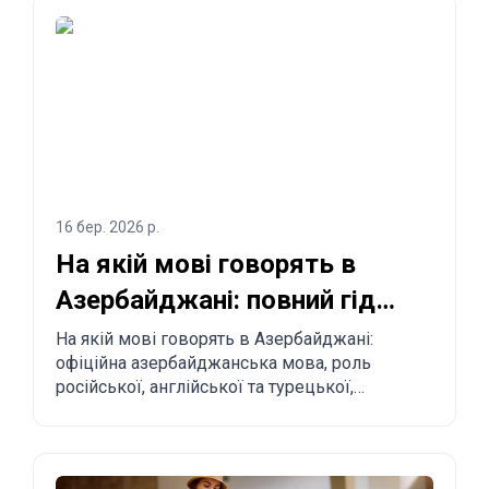
Туреччини, США та інших країн до
Азербайджану.
16 бер. 2026 р.
На якій мові говорять в
Азербайджані: повний гід
для туристів і релокантів
На якій мові говорять в Азербайджані:
офіційна азербайджанська мова, роль
російської, англійської та турецької,
регіональні особливості та практичні поради
туристам і тим, хто планує переїзд.