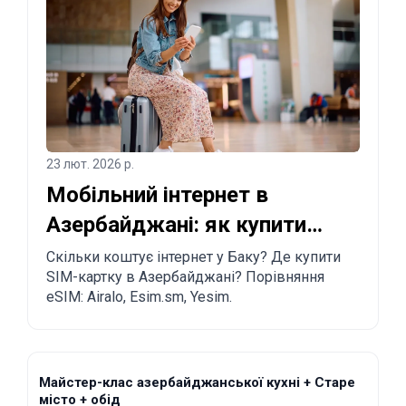
23 лют. 2026 р.
Мобільний інтернет в
Азербайджані: як купити
SIM-картку та eSIM у Баку
Скільки коштує інтернет у Баку? Де купити
SIM-картку в Азербайджані? Порівняння
eSIM: Airalo, Esim.sm, Yesim.
Майстер-клас азербайджанської кухні + Старе
місто + обід