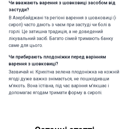
Чи вважають варення з шовковиці засобом від
застуди?
В Азербайджані та регіоні варення з шовковиці (і
сироп) часто дають з чаєм при застуді чи болі в
горлі. Це затишна традиція, а не доведений
лікувальний засіб. Багато сімей тримають банку
саме для цього.
Чи прибирають плодоніжки перед варінням
варення з шовковиці?
Зазвичай ні. Крихітна зелена плодоніжка на кожній
ягоді дуже важко знімається, не пошкодивши
м’якоть. Вона їстівна, під час варіння м’якшає і
допомагає ягодам тримати форму в сиропі.