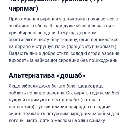
чирпмаг)
Приготування варення з шовковиці починається з
особливого збору. Ягоди дуже м’які й лопаються
при збиранні по одній. Тому під деревом
розстилають чисту білу тканину, один піднімається
на дерево й струшує гілки (процес «тут чирпмаг»).
Падають лише добре стиглі солодкі ягоди варення
виходить із найкращої сировини без пошкоджень.
Альтернатива «дошаб»
Якщо зібрали дуже багато білої шовковиці,
роблять не лише варення. Сік варять годинами без
цукру й отримують «Тут дошабі» (патока з
шовковиці). Густий темний природно солодкий
сироп вважають потужним народним засобом для
легень; часто їдять з маслом на хлібі взимку.