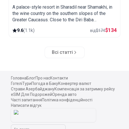
A palace-style resort in Sharadil near Shamakhi, in
the wine country on the southern slopes of the
Greater Caucasus. Close to the Diri Baba
mausoleum, the Yeddi Gumbaz tombs and the
$
134
9.6
(
1.1k
)
від
$
174
Pirqulu forests.
Всі статті
Головна
Блог
Про нас
Контакти
Готелі
Тури
Погода в Баку
Конвертер валют
Страви Азербайджану
Компенсація за затримку рейсу
eSIM Для Подорожей
Оренда авто
Часті запитання
Політика конфіденційності
Написати відгук