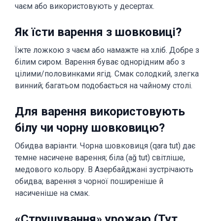
чаєм або використовують у десертах.
Як їсти варення з шовковиці?
Їжте ложкою з чаєм або намажте на хліб. Добре з
білим сиром. Варення буває однорідним або з
цілими/половинками ягід. Смак солодкий, злегка
винний; багатьом подобається на чайному столі.
Для варення використовують
білу чи чорну шовковицю?
Обидва варіанти. Чорна шовковиця (qara tut) дає
темне насичене варення; біла (ağ tut) світліше,
медового кольору. В Азербайджані зустрічають
обидва; варення з чорної поширеніше й
насиченіше на смак.
«Струшування» урожаю (Тут