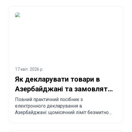
іншими країнами.
17 квіт. 2026 р.
Як декларувати товари в
Азербайджані та замовляти
з Китаю в Азербайджан?
Повний практичний посібник з
електронного декларування в
Азербайджані: щомісячний ліміт безмитного
імпорту до 300 USD, обов’язкові правила,
заборонені товари, строки доставки та
покроковий процес замовлення з Китаю,