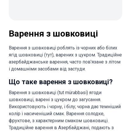
Варення з шовковиці
Варення з шовковиці роблять із чорних або білих
ягід шовковиці (тут), варених з цукром. Традиційне
азербайджанське варення, часто пов’язане з літом
і домашніми засобами від застуди.
Що таке варення з шовковиці?
Варення з шовковиці (tut mürəbbəsi) ягоди
шовковиці, варені з цукром до загусання.
Використовують і чорну, і білу; чорна дає темніший
колір і насиченіший смак. Варення солодке,
фруктове, з характерним смаком шовковиці.
Традиційне варення в Азербайджані, подають з