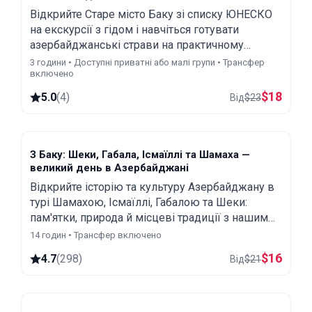
Відкрийте Старе місто Баку зі списку ЮНЕСКО
на екскурсії з гідом і навчіться готувати
азербайджанські страви на практичному
майстер-класі. Відвідайте знакові місця й
3 години • Доступні приватні або малі групи • Трансфер
включено
насолоджуйтеся традиційним чаєм із
місцевими солодощами.
$
18
5.0
(
4
)
Від
$
23
З Баку: Шеки, Габала, Ісмаїллі та Шамаха —
великий день в Азербайджані
Відкрийте історію та культуру Азербайджану в
турі Шамахою, Ісмаїллі, Габалою та Шеки:
пам'ятки, природа й місцеві традиції з нашим
досвідченим гідом. Усі вхідні квитки включено.
14 годин • Трансфер включено
$
16
4.7
(
298
)
Від
$
21