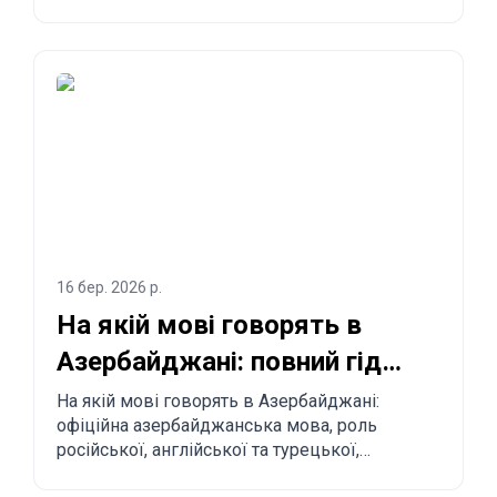
імпорту до 300 USD, обов’язкові правила,
заборонені товари, строки доставки та
покроковий процес замовлення з Китаю,
Туреччини, США та інших країн до
Азербайджану.
16 бер. 2026 р.
На якій мові говорять в
Азербайджані: повний гід
для туристів і релокантів
На якій мові говорять в Азербайджані:
офіційна азербайджанська мова, роль
російської, англійської та турецької,
регіональні особливості та практичні поради