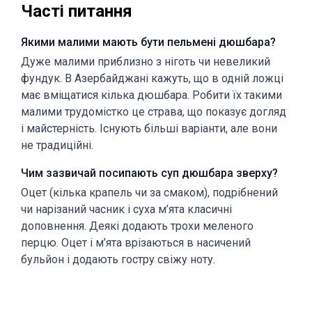
Часті питання
Якими малими мають бути пельмені дюшбара?
Дуже малими приблизно з ніготь чи невеликий
фундук. В Азербайджані кажуть, що в одній ложці
має вміщатися кілька дюшбара. Робити їх такими
малими трудомістко це страва, що показує догляд
і майстерність. Існують більші варіанти, але вони
не традиційні.
Чим зазвичай посипають суп дюшбара зверху?
Оцет (кілька крапель чи за смаком), подрібнений
чи нарізаний часник і суха м’ята класичні
доповнення. Деякі додають трохи меленого
перцю. Оцет і м’ята врізаються в насичений
бульйон і додають гостру свіжу ноту.