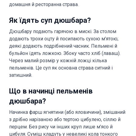
домашня й ресторанна страва.
Як їдять суп дюшбара?
Дюшбару подають гарячою в мискі. За столом
додають трохи оцту й посипають сухою м’ятою;
деякі додають подрібнений часник. Пельмені й
бульйон їдять ложкою. Збоку часто хліб (лаваш).
Через малий розмір у кожній ложці кілька
пельменів. Це суп як основна страва ситний і
затишний.
Що в начинці пельменів
дюшбара?
Начинка фарш ягнятини (або яловичини), змішаний
з дрібно нарізаною або тертою цибулею, сіллю й
перцем. Без рису чи інших круп лише м’ясо й
цибуля. Суміш кладуть у невеликі кола тонкого