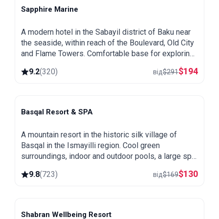
Sapphire Marine
Baku
A modern hotel in the Sabayil district of Baku near
the seaside, within reach of the Boulevard, Old City
and Flame Towers. Comfortable base for exploring
the capital.
$
194
9.2
(
320
)
від
$
291
Basqal Resort & SPA
Basqal
A mountain resort in the historic silk village of
Basqal in the Ismayilli region. Cool green
surroundings, indoor and outdoor pools, a large spa
and easy trips to Lahij and the Ismayilli mountains.
$
130
9.8
(
723
)
від
$
169
Shabran Wellbeing Resort
Shabran