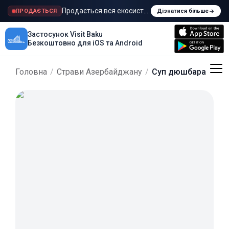
Продається вся екосистема Visit Baku
ПРОДАЄТЬСЯ
Дізнатися більше
Застосунок Visit Baku
Безкоштовно для iOS та Android
Головна
/
Страви Азербайджану
/
Суп дюшбара