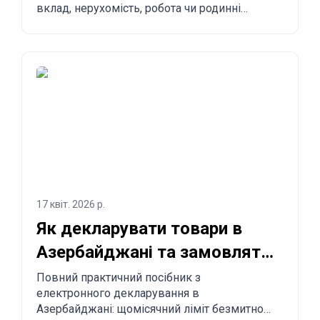
вклад, нерухомість, робота чи родинні
зв'язки. Переваги, недоліки й порівняння з
іншими країнами.
17 квіт. 2026 р.
Як декларувати товари в
Азербайджані та замовляти
з Китаю в Азербайджан?
Повний практичний посібник з
електронного декларування в
Азербайджані: щомісячний ліміт безмитного