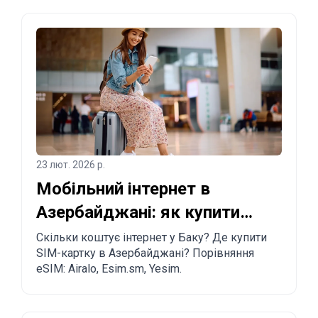
туристам і тим, хто планує переїзд.
23 лют. 2026 р.
Мобільний інтернет в
Азербайджані: як купити
SIM-картку та eSIM у Баку
Скільки коштує інтернет у Баку? Де купити
SIM-картку в Азербайджані? Порівняння
eSIM: Airalo, Esim.sm, Yesim.