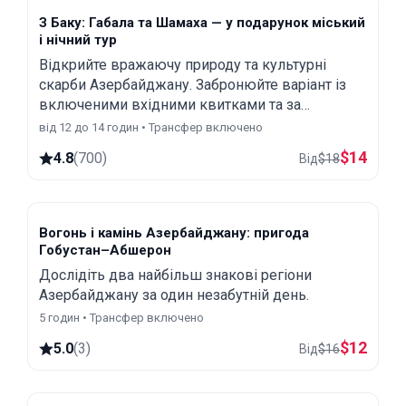
З Баку: Габала та Шамаха — у подарунок міський
і нічний тур
Відкрийте вражаючу природу та культурні
скарби Азербайджану. Забронюйте варіант із
включеними вхідними квитками та за
бажанням отримайте безкоштовний бонус —
від 12 до 14 годин • Трансфер включено
оглядову та нічну екскурсію Баку.
$
14
4.8
(
700
)
Від
$
18
Вогонь і камінь Азербайджану: пригода
Гобустан–Абшерон
Дослідіть два найбільш знакові регіони
Азербайджану за один незабутній день.
5 годин • Трансфер включено
$
12
5.0
(
3
)
Від
$
16