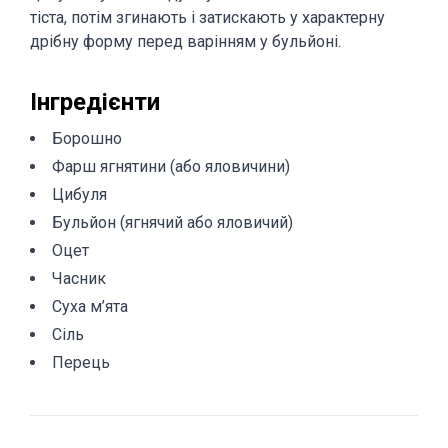
тіста, потім згинають і затискають у характерну
дрібну форму перед варінням у бульйоні.
Інгредієнти
Борошно
Фарш ягнятини (або яловичини)
Цибуля
Бульйон (ягнячий або яловичий)
Оцет
Часник
Суха м’ята
Сіль
Перець