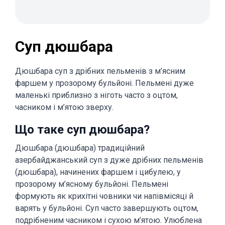
Суп дюшбара
Дюшбара суп з дрібних пельменів з м’ясним
фаршем у прозорому бульйоні. Пельмені дуже
маленькі приблизно з ніготь часто з оцтом,
часником і м’ятою зверху.
Що таке суп дюшбара?
Дюшбара (дюшбара) традиційний
азербайджанський суп з дуже дрібних пельменів
(дюшбара), начинених фаршем і цибулею, у
прозорому м’ясному бульйоні. Пельмені
формують як крихітні човники чи напівмісяці й
варять у бульйоні. Суп часто завершують оцтом,
подрібненим часником і сухою м’ятою. Улюблена