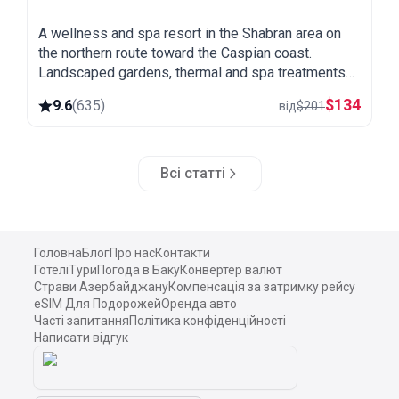
A wellness and spa resort in the Shabran area on
the northern route toward the Caspian coast.
Landscaped gardens, thermal and spa treatments
and a quiet setting away from the city.
$
134
9.6
(
635
)
від
$
201
Всі статті
Головна
Блог
Про нас
Контакти
Готелі
Тури
Погода в Баку
Конвертер валют
Страви Азербайджану
Компенсація за затримку рейсу
eSIM Для Подорожей
Оренда авто
Часті запитання
Політика конфіденційності
Написати відгук