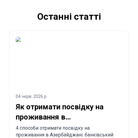
Останні статті
04 черв. 2026 р.
Як отримати посвідку на
проживання в
Азербайджані? 4 способи
4 способи отримати посвідку на
проживання в Азербайджані: банківський
легалізуватися