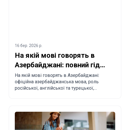
16 бер. 2026 р.
На якій мові говорять в
Азербайджані: повний гід
для туристів і релокантів
На якій мові говорять в Азербайджані:
офіційна азербайджанська мова, роль
російської, англійської та турецької,
регіональні особливості та практичні поради
туристам і тим, хто планує переїзд.