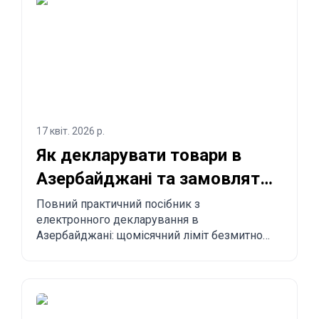
17 квіт. 2026 р.
Як декларувати товари в
Азербайджані та замовляти
з Китаю в Азербайджан?
Повний практичний посібник з
електронного декларування в
Азербайджані: щомісячний ліміт безмитного
імпорту до 300 USD, обов’язкові правила,
заборонені товари, строки доставки та
покроковий процес замовлення з Китаю,
Туреччини, США та інших країн до
Азербайджану.