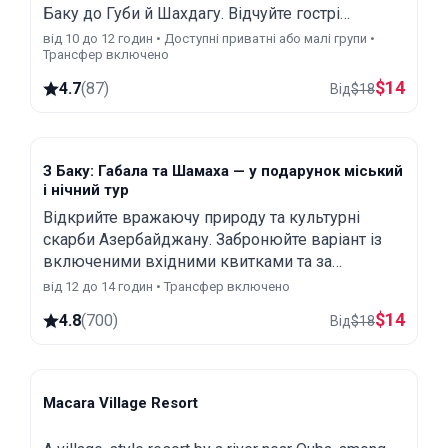
Баку до Губи й Шахдагу. Відчуйте гострі
відчуття на американських гірках і канатних
від 10 до 12 годин • Доступні приватні або малі групи •
Трансфер включено
дорогах.
$
14
4.7
(
87
)
Від
$
18
З Баку: Габала та Шамаха — у подарунок міський
і нічний тур
Відкрийте вражаючу природу та культурні
скарби Азербайджану. Забронюйте варіант із
включеними вхідними квитками та за
бажанням отримайте безкоштовний бонус —
від 12 до 14 годин • Трансфер включено
оглядову та нічну екскурсію Баку.
$
14
4.8
(
700
)
Від
$
18
Macara Village Resort
Quba