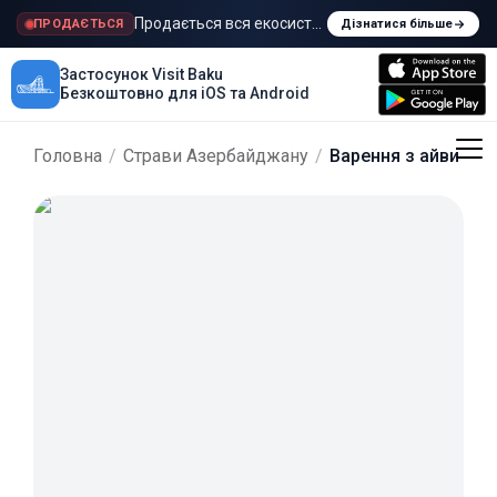
Продається вся екосистема Visit Baku
ПРОДАЄТЬСЯ
Дізнатися більше
Застосунок Visit Baku
Безкоштовно для iOS та Android
Головна
/
Страви Азербайджану
/
Варення з айви