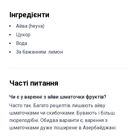
Інгредієнти
Айва (heyva)
Цукор
Вода
За бажанням: лимон
Часті питання
Чи є у варенні з айви шматочки фруктів?
Часто так. Багато рецептів лишають айву
шматочками чи скибочками. Бувають і більш
пюреподібні. Обидва варіанти є; варення з
шматочками дуже поширене в Азербайджані.