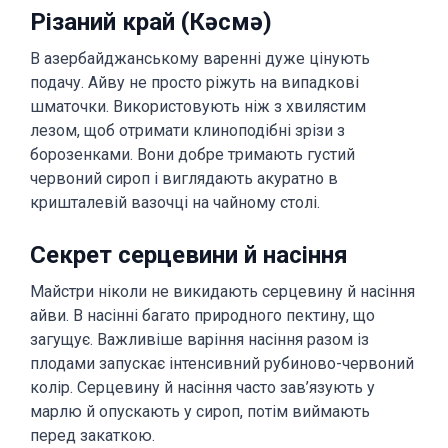
Різаний край (Кəсмə)
В азербайджанському варенні дуже цінують
подачу. Айву не просто ріжуть на випадкові
шматочки. Використовують ніж з хвилястим
лезом, щоб отримати клиноподібні зрізи з
борозенками. Вони добре тримають густий
червоний сироп і виглядають акуратно в
кришталевій вазочці на чайному столі.
Секрет серцевини й насіння
Майстри ніколи не викидають серцевину й насіння
айви. В насінні багато природного пектину, що
загущує. Важливіше варіння насіння разом із
плодами запускає інтенсивний рубиново-червоний
колір. Серцевину й насіння часто зав’язують у
марлю й опускають у сироп, потім виймають
перед закаткою.