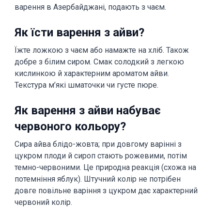
варення в Азербайджані, подають з чаєм.
Як їсти варення з айви?
Їжте ложкою з чаєм або намажте на хліб. Також
добре з білим сиром. Смак солодкий з легкою
кислинкою й характерним ароматом айви.
Текстура м’які шматочки чи густе пюре.
Як варення з айви набуває
червоного кольору?
Сира айва блідо-жовта; при довгому варінні з
цукром плоди й сироп стають рожевими, потім
темно-червоними. Це природна реакція (схожа на
потемніння яблук). Штучний колір не потрібен
довге повільне варіння з цукром дає характерний
червоний колір.