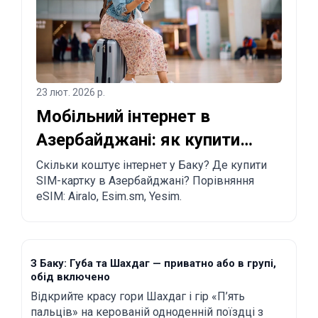
23 лют. 2026 р.
Мобільний інтернет в
Азербайджані: як купити
SIM-картку та eSIM у Баку
Скільки коштує інтернет у Баку? Де купити
SIM-картку в Азербайджані? Порівняння
eSIM: Airalo, Esim.sm, Yesim.
З Баку: Губа та Шахдаг — приватно або в групі,
обід включено
Відкрийте красу гори Шахдаг і гір «П’ять
пальців» на керованій одноденній поїздці з