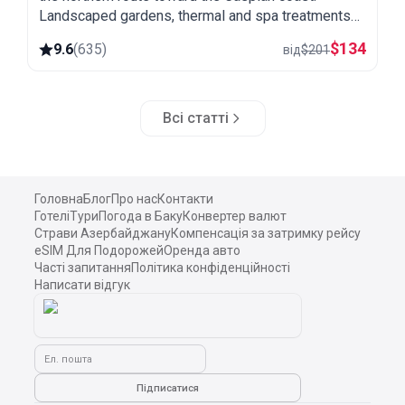
Landscaped gardens, thermal and spa treatments
and a quiet setting away from the city.
$
134
9.6
(
635
)
від
$
201
Всі статті
Головна
Блог
Про нас
Контакти
Готелі
Тури
Погода в Баку
Конвертер валют
Страви Азербайджану
Компенсація за затримку рейсу
eSIM Для Подорожей
Оренда авто
Часті запитання
Політика конфіденційності
Написати відгук
Ел. пошта
Підписатися