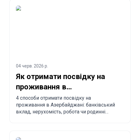
04 черв. 2026 р.
Як отримати посвідку на
проживання в
Азербайджані? 4 способи
4 способи отримати посвідку на
проживання в Азербайджані: банківський
легалізуватися
вклад, нерухомість, робота чи родинні
зв'язки. Переваги, недоліки й порівняння з
іншими країнами.