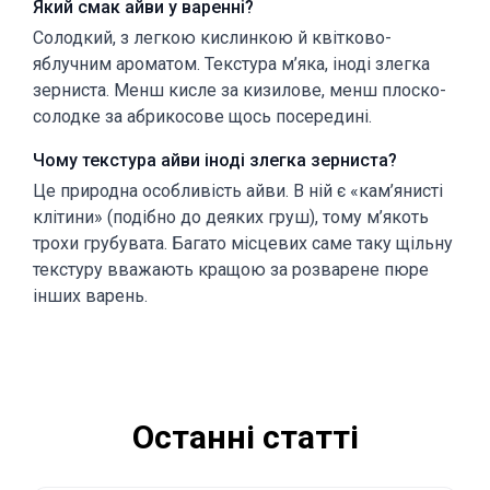
Який смак айви у варенні?
Солодкий, з легкою кислинкою й квітково-
яблучним ароматом. Текстура м’яка, іноді злегка
зерниста. Менш кисле за кизилове, менш плоско-
солодке за абрикосове щось посередині.
Чому текстура айви іноді злегка зерниста?
Це природна особливість айви. В ній є «кам’янисті
клітини» (подібно до деяких груш), тому м’якоть
трохи грубувата. Багато місцевих саме таку щільну
текстуру вважають кращою за розварене пюре
інших варень.
Останні статті