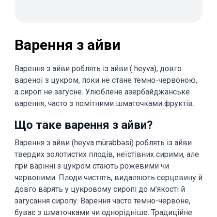
Варення з айви
Варення з айви роблять із айви ( heyva), довго
вареної з цукром, поки не стане темно-червоною,
а сироп не загусне. Улюблене азербайджанське
варення, часто з помітними шматочками фруктів.
Що таке варення з айви?
Варення з айви (heyva mürəbbəsi) роблять із айви
твердих золотистих плодів, неїстівних сирими, але
при варінні з цукром стають рожевими чи
червоними. Плоди чистять, видаляють серцевину й
довго варять у цукровому сиропі до м’якості й
загусання сиропу. Варення часто темно-червоне,
буває з шматочками чи однорідніше. Традиційне