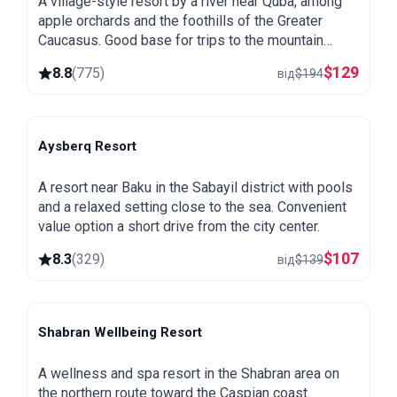
A village-style resort by a river near Quba, among
apple orchards and the foothills of the Greater
Caucasus. Good base for trips to the mountain
village of Khinalug.
$
129
8.8
(
775
)
від
$
194
Aysberq Resort
Baku
A resort near Baku in the Sabayil district with pools
and a relaxed setting close to the sea. Convenient
value option a short drive from the city center.
$
107
8.3
(
329
)
від
$
139
Shabran Wellbeing Resort
Shabran
A wellness and spa resort in the Shabran area on
the northern route toward the Caspian coast.