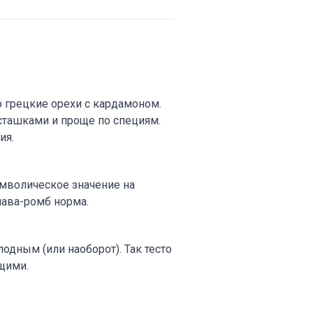
 грецкие орехи с кардамоном.
сташками и проще по специям.
ия.
имволическое значение на
лава-ромб норма.
лодным (или наоборот). Так тесто
щими.