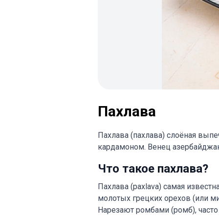
Пахлава
Пахлава (пахлава) слоёная выпеч
кардамоном. Венец азербайджанс
Что такое пахлава?
Пахлава (paxlava) самая известн
молотых грецких орехов (или м
Нарезают ромбами (ромб), часто