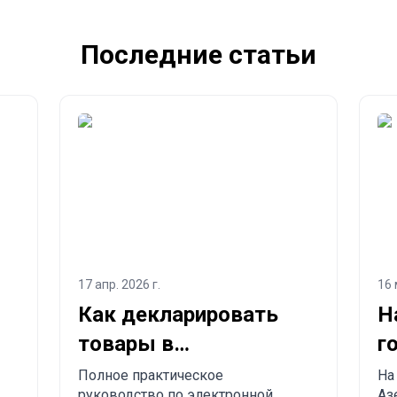
Последние статьи
17 апр. 2026 г.
16 
Как декларировать
Н
товары в
г
Азербайджане и
А
Полное практическое
На
руководство по электронной
Аз