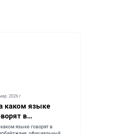
мар. 2026 г.
а каком языке
оворят в
зербайджане:
 каком языке говорят в
ербайджане: официальный