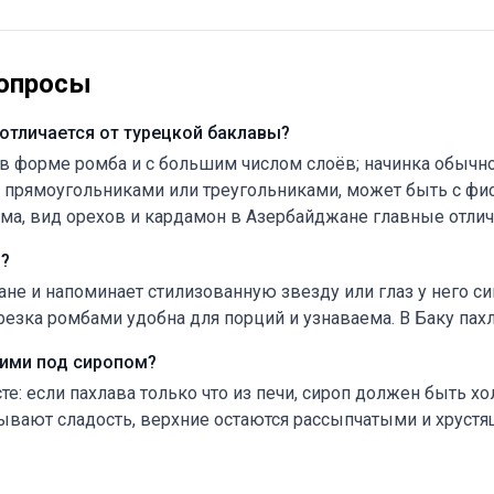
опросы
отличается от турецкой баклавы?
в форме ромба и с большим числом слоёв; начинка обычно
а прямоугольниками или треугольниками, может быть с фи
рма, вид орехов и кардамон в Азербайджане главные отлич
?
не и напоминает стилизованную звезду или глаз у него с
резка ромбами удобна для порций и узнаваема. В Баку пах
ими под сиропом?
е: если пахлава только что из печи, сироп должен быть хо
ывают сладость, верхние остаются рассыпчатыми и хрустя