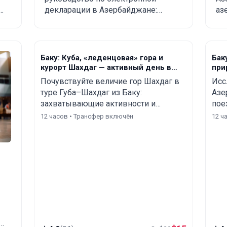
заказывать из Китая
п
и
декларации в Азербайджане:
аз
в Азербайджан?
д
ежемесячный лимит
ру
беспошлинного импорта до 300
ту
р
USD, обязательные правила,
ос
запрещённые товары, сроки
со
Баку: Куба, «леденцовая» гора и
Бак
доставки и пошаговый процесс
пл
курорт Шахдаг — активный день в
при
заказа из Китая, Турции, США и
горах
Почувствуйте величие гор Шахдаг в
Исс
других стран в Азербайджан.
туре Губа–Шахдаг из Баку:
Азе
захватывающие активности и
пое
потрясающие виды на живописные
озе
12 часов • Трансфер включён
12 ч
пейзажи Азербайджана.
и г
: