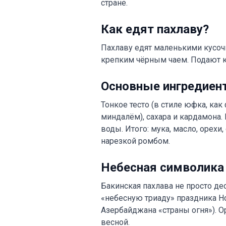
стране.
Как едят пахлаву?
Пахлаву едят маленькими кусочк
крепким чёрным чаем. Подают ко
Основные ингредиен
Тонкое тесто (в стиле юфка, как
миндалём), сахара и кардамона.
воды. Итого: мука, масло, орехи
нарезкой ромбом.
Небесная символика
Бакинская пахлава не просто де
«небесную триаду» праздника Н
Азербайджана «страны огня»). О
весной.