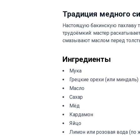
Традиция медного с
Настоящую бакинскую пахлаву т
трудоёмкий: мастер раскатывает 
смазывают маслом перед толсты
Ингредиенты
Мука
Грецкие орехи (или миндаль)
Масло
Сахар
Мёд
Кардамон
Яйцо
Лимон или розовая вода (по