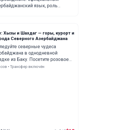
олное объяснение
ербайджанский язык, роль
ля туристов и
сского, английского и
рецкого, региональные
елокантов
обенности и практические
веты туристам и тем, кто
у: Хызы и Шахдаг — горы, курорт и
анирует переезд.
рода Северного Азербайджана
ледуйте северные чудеса
рбайджана в однодневной
здке из Баку. Посетите розовое
ро, горы Хызы, Бешбармак, Кубу
асов • Трансфер включён
орный курорт Шахдаг.