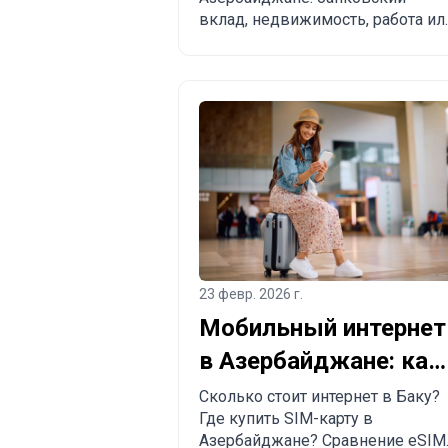
легализоваться
вклад, недвижимость, работа ил
родство. Преимущества,
недостатки и сравнение с
другими странами.
23 февр. 2026 г.
Мобильный интернет
в Азербайджане: как
купить SIM-карту и
Сколько стоит интернет в Баку?
Где купить SIM-карту в
eSIM в Баку
Азербайджане? Сравнение eSIM