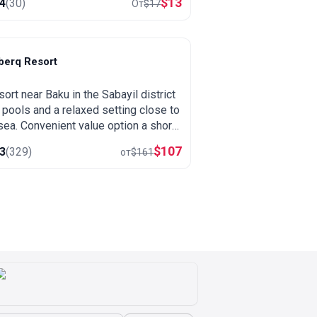
$
13
.4
(
30
)
От
$
17
berq Resort
aku
sort near Baku in the Sabayil district
 pools and a relaxed setting close to
sea. Convenient value option a short
e from the city center.
$
107
.3
(
329
)
от
$
161