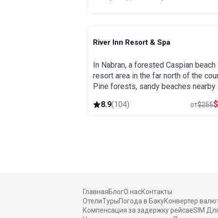
Airalo, Esim.sm, Yesim.
River Inn Resort & Spa
Nabran
In Nabran, a forested Caspian beach
resort area in the far north of the coun
Pine forests, sandy beaches nearby
a spa, popular as a summer getaway
8.9
(
104
)
от
$
255
from Baku.
Главная
Блог
О нас
Контакты
Отели
Туры
Погода в Баку
Конвертер валю
Компенсация за задержку рейса
eSIM Дл