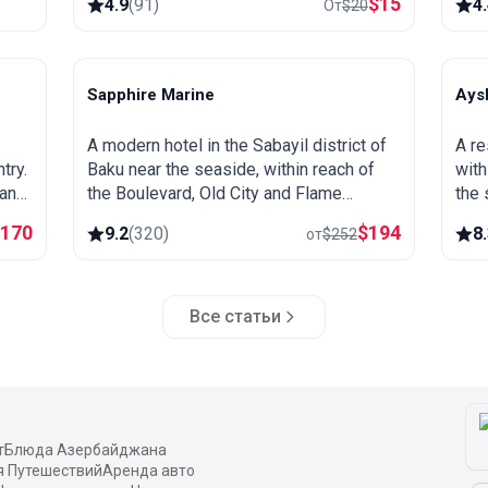
$
15
4.9
(
91
)
4
От
$
20
Sapphire Marine
Ays
Baku
B
A modern hotel in the Sabayil district of
A re
try.
Baku near the seaside, within reach of
with
 and
the Boulevard, Old City and Flame
the 
Towers. Comfortable base for exploring
driv
$
170
$
194
9.2
(
320
)
8
от
$
252
the capital.
Все статьи
т
Блюда Азербайджана
я Путешествий
Аренда авто