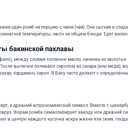
ами один ромб на порцию с чаем (чай). Она сытная и сладк
мнатной температуры, часто на общем блюде. Едят вилкой 
ты бакинской пахлавы
 фило), между слоями топлёное масло, начинка из молотых 
 После выпечки поливают сиропом из сахара (или мёда), в
, сахар, кардамон, сироп. В Баку часто делают с определён
серт, а древний астрономический символ. Вместе с шекербу
овруз. Форма ромба символизирует звезду или древний си
рех в центре каждого кусочка искра жизни или семя, пло