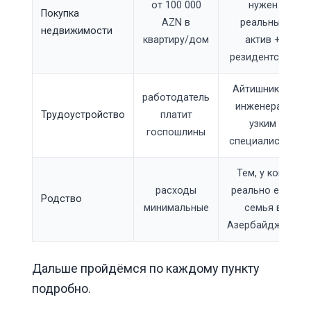
от 100 000
нужен
Покупка
AZN в
реальный
недвижимости
квартиру/дом
актив +
резидентство
Айтишникам,
работодатель
инженерам,
Трудоустройство
платит
узким
госпошлины
специалистам
Тем, у кого
расходы
реально есть
Родство
минимальные
семья в
Азербайджане
Дальше пройдёмся по каждому пункту
подробно.