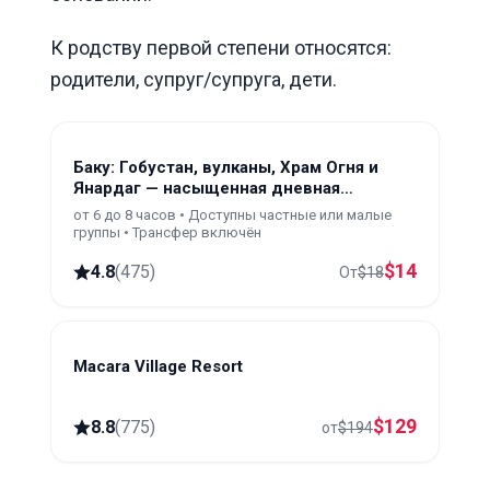
К родству первой степени относятся:
родители, супруг/супруга, дети.
Баку: Гобустан, вулканы, Храм Огня и
Янардаг — насыщенная дневная
экскурсия
от 6 до 8 часов • Доступны частные или малые
группы • Трансфер включён
$
14
4.8
(
475
)
От
$
18
Macara Village Resort
Quba
$
129
8.8
(
775
)
от
$
194