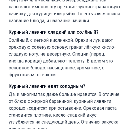
называют именно эту орехово-луково-гранатовую
начинку для курицы или рыбы. То есть «лявянги» и
название блюда, и название начинки.
Куриный лявянги сладкий или солёный?
Солёный, с лёгкой кислинкой. Орехи и лук дают
ореховую солёную основу; гранат лёгкую кисло-
сладкую ноту, не десертную. Специи (перец,
иногда корица) добавляют теплоту. В целом это
основное блюдо: насыщенное, ароматное, с
фруктовым оттенком.
Куриный лявянги едят холодным?
Да, и многим так даже больше нравится. В отличие
от блюд с жирной бараниной, куриный лявянги
хорошо «садится» при остывании. Ореховая паста
становится плотнее, кисло-сладкий вкус
углубляется на следующий день. Отличная закуска
или еда на вынос.