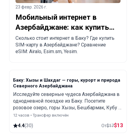
23 февр. 2026 г.
Мобильный интернет в
Азербайджане: как купить
SIM-карту и eSIM в Баку
Сколько стоит интернет в Баку? Где купить
SIM-карту в Азербайджане? Сравнение
eSIM: Airalo, Esim.sm, Yesim.
Баку: Хызы и Шахдаг — горы, курорт и природа
Северного Азербайджана
Исследуйте северные чудеса Азербайджана в
однодневной поездке из Баку. Посетите
розовое озеро, горы Хызы, Бешбармак, Кубу и
горный курорт Шахдаг.
12 часов • Трансфер включён
$
13
4.4
(
30
)
От
$
17