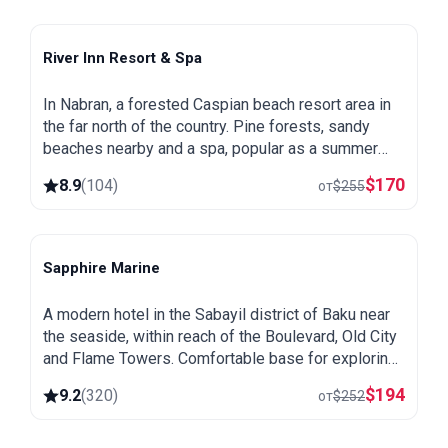
River Inn Resort & Spa
Nabran
In Nabran, a forested Caspian beach resort area in
the far north of the country. Pine forests, sandy
beaches nearby and a spa, popular as a summer
getaway from Baku.
$
170
8.9
(
104
)
от
$
255
Sapphire Marine
Baku
A modern hotel in the Sabayil district of Baku near
the seaside, within reach of the Boulevard, Old City
and Flame Towers. Comfortable base for exploring
the capital.
$
194
9.2
(
320
)
от
$
252