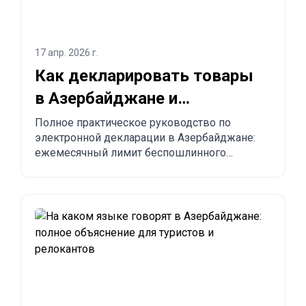
17 апр. 2026 г.
Как декларировать товары
в Азербайджане и
заказывать из Китая в
Полное практическое руководство по
электронной декларации в Азербайджане:
Азербайджан?
ежемесячный лимит беспошлинного
импорта до 300 USD, обязательные правила,
запрещённые товары, сроки доставки и
пошаговый процесс заказа из Китая,
Турции, США и других стран в Азербайджан.