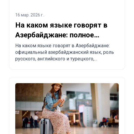
16 мар. 2026 г.
На каком языке говорят в
Азербайджане: полное
объяснение для туристов и
На каком языке говорят в Азербайджане:
официальный азербайджанский язык, роль
релокантов
русского, английского и турецкого,
региональные особенности и практические
советы туристам и тем, кто планирует
переезд.