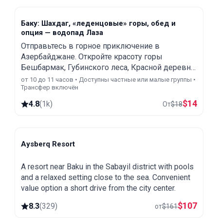
Баку: Шахдаг, «леденцовые» горы, обед и
опция — водопад Лаза
Отправьтесь в горное приключение в
Азербайджане. Откройте красоту горы
Бешбармак, Губинского леса, Красной деревни,
курорта Шахдаг и водопада Лаза в
от 10 до 11 часов • Доступны частные или малые группы •
Трансфер включён
однодневной экскурсии из Баку с гидом.
$
14
4.8
(
1k
)
От
$
18
Aysberq Resort
Baku
A resort near Baku in the Sabayil district with pools
and a relaxed setting close to the sea. Convenient
value option a short drive from the city center.
$
107
8.3
(
329
)
от
$
161