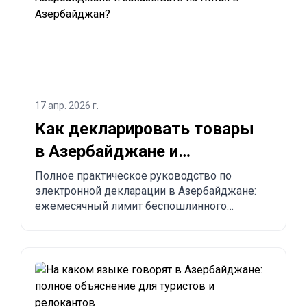
17 апр. 2026 г.
Как декларировать товары
в Азербайджане и
заказывать из Китая в
Полное практическое руководство по
электронной декларации в Азербайджане:
Азербайджан?
ежемесячный лимит беспошлинного
импорта до 300 USD, обязательные правила,
запрещённые товары, сроки доставки и
пошаговый процесс заказа из Китая,
Турции, США и других стран в Азербайджан.