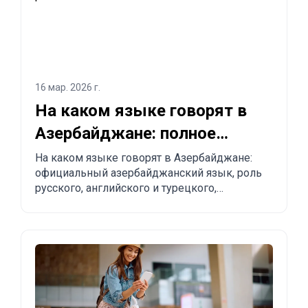
16 мар. 2026 г.
На каком языке говорят в
Азербайджане: полное
объяснение для туристов и
На каком языке говорят в Азербайджане:
официальный азербайджанский язык, роль
релокантов
русского, английского и турецкого,
региональные особенности и практические
советы туристам и тем, кто планирует
переезд.