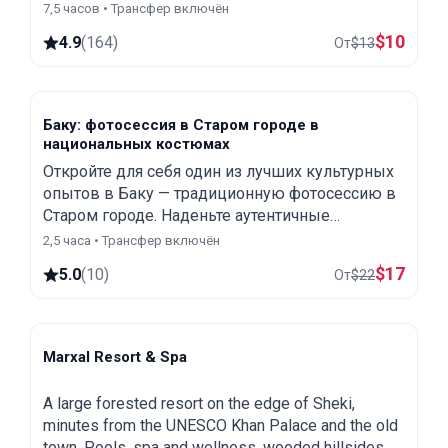
нефтяную скважину, мечеть Биби-Хейбат и
7,5 часов • Трансфер включён
Храм Огня Атешгах.
$
10
4.9
(
164
)
От
$
13
Баку: фотосессия в Старом городе в
национальных костюмах
Откройте для себя один из лучших культурных
опытов в Баку — традиционную фотосессию в
Старом городе. Наденьте аутентичные
азербайджанские наряды и запечатлейте
2,5 часа • Трансфер включён
незабываемые моменты с местным
$
17
5.0
(
10
)
От
$
22
фотографом.
Marxal Resort & Spa
Sheki
A large forested resort on the edge of Sheki,
minutes from the UNESCO Khan Palace and the old
town. Pools, spa and wellness, wooded hillsides