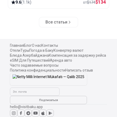
$
134
9.6
(
1.1k
)
от
$
174
Pirqulu forests.
Все статьи
Главная
Блог
О нас
Контакты
Отели
Туры
Погода в Баку
Конвертер валют
Блюда Азербайджана
Компенсация за задержку рейса
eSIM Для Путешествий
Аренда авто
Часто задаваемые вопросы
Политика конфиденциальности
Написать отзыв
Эл. почта
Подписаться
hello@visitbaku.app