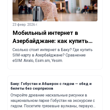
23 февр. 2026 г.
Мобильный интернет в
Азербайджане: как купить
SIM-карту и eSIM в Баку
Сколько стоит интернет в Баку? Где купить
SIM-карту в Азербайджане? Сравнение
eSIM: Airalo, Esim.sm, Yesim.
Баку: Гобустан и Абшерон с гидом — обед и
билеты без сюрпризов
Откройте древние наскальные рисунки в
национальном парке Гобустан на экскурсии с
гидом. Посетите грязевые вулканы, первую