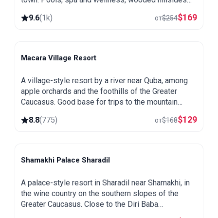
and a great base for exploring northern Azerbaijan.
$
169
9.6
(
1k
)
от
$
254
Macara Village Resort
Quba
A village-style resort by a river near Quba, among
apple orchards and the foothills of the Greater
Caucasus. Good base for trips to the mountain
village of Khinalug.
$
129
8.8
(
775
)
от
$
168
Shamakhi Palace Sharadil
Shamakhi
A palace-style resort in Sharadil near Shamakhi, in
the wine country on the southern slopes of the
Greater Caucasus. Close to the Diri Baba
mausoleum, the Yeddi Gumbaz tombs and the