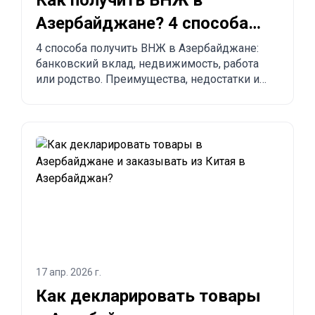
Как получить ВНЖ в
Азербайджане? 4 способа
легализоваться
4 способа получить ВНЖ в Азербайджане:
банковский вклад, недвижимость, работа
или родство. Преимущества, недостатки и
сравнение с другими странами.
17 апр. 2026 г.
Как декларировать товары