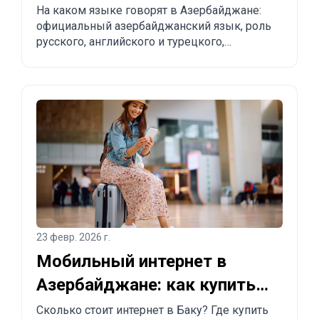
объяснение для туристов и
На каком языке говорят в Азербайджане:
официальный азербайджанский язык, роль
релокантов
русского, английского и турецкого,
региональные особенности и практические
советы туристам и тем, кто планирует
переезд.
23 февр. 2026 г.
Мобильный интернет в
Азербайджане: как купить
SIM-карту и eSIM в Баку
Сколько стоит интернет в Баку? Где купить