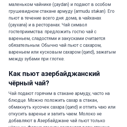
маленьком чайнике (çaydan) и подают в особом
грушевидном стакане армуду (armudu stəkan). Его
пьют в течение всего дня: дома, в чайханах
(çayxana) и в ресторанах. Чай символ
гостеприимства: предложить гостю чай с
вареньем, сладостями и закусками считается
обязательным. Обычно чай пьют с сахаром,
вареньем или кусковым сахаром (qənd), зажатым
между зубами при глотке.
Как пьют азербайджанский
чёрный чай?
Чай подают горячим в стакане армуду, часто на
блюдце. Можно положить сахар в стакан,
обмакнуть кусочек сахара (qənd) и отпить чаю или
откусить варенье и запить чаем. Молоко не
добавляют в Азербайджане чай пьют только