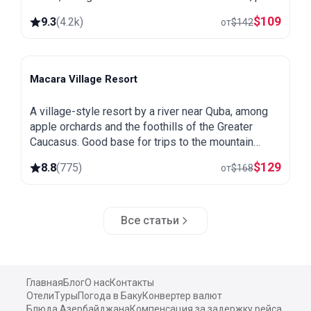
a spa and heated pool.
$
109
9.3
(
4.2k
)
от
$
142
Macara Village Resort
Quba
A village-style resort by a river near Quba, among
apple orchards and the foothills of the Greater
Caucasus. Good base for trips to the mountain
village of Khinalug.
$
129
8.8
(
775
)
от
$
168
Все статьи
Главная
Блог
О нас
Контакты
Отели
Туры
Погода в Баку
Конвертер валют
Блюда Азербайджана
Компенсация за задержку рейса