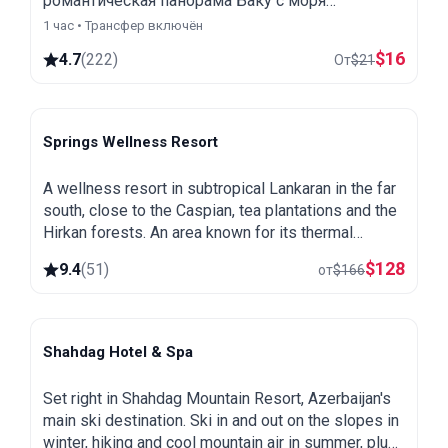
романтическая панорама Баку с моря
раскрывает красоту, сочетающую архитектуру
1 час • Трансфер включён
Востока и Запада.
$
16
4.7
(
222
)
От
$
21
Springs Wellness Resort
Lankaran
A wellness resort in subtropical Lankaran in the far
south, close to the Caspian, tea plantations and the
Hirkan forests. An area known for its thermal
springs, green and warm all year round.
$
128
9.4
(
51
)
от
$
166
Shahdag Hotel & Spa
Shahdag
Set right in Shahdag Mountain Resort, Azerbaijan's
main ski destination. Ski in and out on the slopes in
winter, hiking and cool mountain air in summer, plus