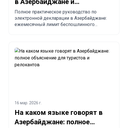
в Азербайджане и
заказывать из Китая в
Полное практическое руководство по
электронной декларации в Азербайджане:
Азербайджан?
ежемесячный лимит беспошлинного
импорта до 300 USD, обязательные правила,
запрещённые товары, сроки доставки и
пошаговый процесс заказа из Китая,
Турции, США и других стран в Азербайджан.
16 мар. 2026 г.
На каком языке говорят в
Азербайджане: полное