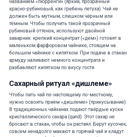
названием «пюрренги» (яркий, прозрачный
красно-рубиновый, как гребень петуха). Чай не
должен быть мутным, слишком чёрным или
тёмным. Чтобы получить такой прозрачный
рубиновый оттенок, используют двойной
заварник: крепкий концентрат («дем») готовят в
маленьком фарфоровом чайнике, стоящем на
большом чайнике с кипятком. При подаче в стакан
армуду наливают немного концентрата и
разбавляют кипятком по вкусу гостя.
Сахарный ритуал «дишлеме»
Чтобы пить чай по-настоящему по-местному,
нужно освоить приём «дишлеме» (прикусывание).
В традиционных чайханах подают твёрдые куски
кристаллического сахара (qənd). Этот сахар не
бросают в стакан, чтобы он растаял. Берут кусочек,
совсем ненадолго макают в горячий чай и кладут