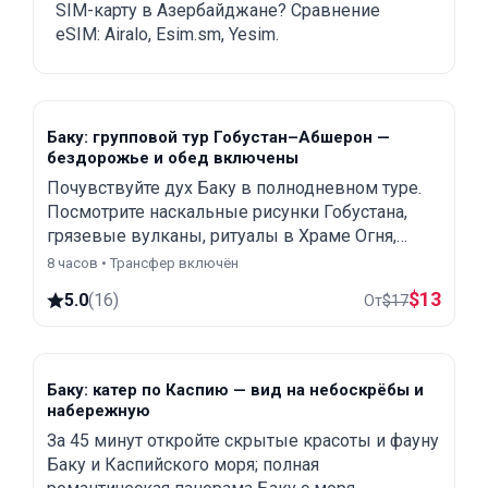
SIM-карту в Азербайджане? Сравнение
eSIM: Airalo, Esim.sm, Yesim.
Баку: групповой тур Гобустан–Абшерон —
бездорожье и обед включены
Почувствуйте дух Баку в полнодневном туре.
Посмотрите наскальные рисунки Гобустана,
грязевые вулканы, ритуалы в Храме Огня,
Горящую гору, Центр Гейдара Алиева и
8 часов • Трансфер включён
насладитесь обедом в местном стиле.
$
13
5.0
(
16
)
От
$
17
Баку: катер по Каспию — вид на небоскрёбы и
набережную
За 45 минут откройте скрытые красоты и фауну
Баку и Каспийского моря; полная