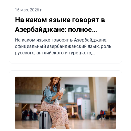
16 мар. 2026 г.
На каком языке говорят в
Азербайджане: полное
объяснение для туристов и
На каком языке говорят в Азербайджане:
официальный азербайджанский язык, роль
релокантов
русского, английского и турецкого,
региональные особенности и практические
советы туристам и тем, кто планирует
переезд.