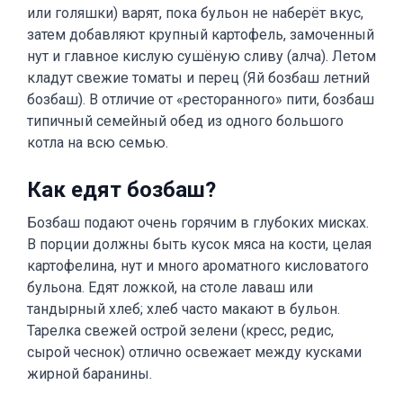
или голяшки) варят, пока бульон не наберёт вкус,
затем добавляют крупный картофель, замоченный
нут и главное кислую сушёную сливу (алча). Летом
кладут свежие томаты и перец (Яй бозбаш летний
бозбаш). В отличие от «ресторанного» пити, бозбаш
типичный семейный обед из одного большого
котла на всю семью.
Как едят бозбаш?
Бозбаш подают очень горячим в глубоких мисках.
В порции должны быть кусок мяса на кости, целая
картофелина, нут и много ароматного кисловатого
бульона. Едят ложкой, на столе лаваш или
тандырный хлеб; хлеб часто макают в бульон.
Тарелка свежей острой зелени (кресс, редис,
сырой чеснок) отлично освежает между кусками
жирной баранины.