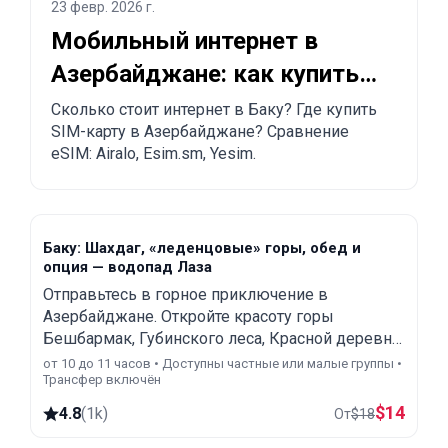
23 февр. 2026 г.
Мобильный интернет в
Азербайджане: как купить
SIM-карту и eSIM в Баку
Сколько стоит интернет в Баку? Где купить
SIM-карту в Азербайджане? Сравнение
eSIM: Airalo, Esim.sm, Yesim.
Баку: Шахдаг, «леденцовые» горы, обед и
опция — водопад Лаза
Отправьтесь в горное приключение в
Азербайджане. Откройте красоту горы
Бешбармак, Губинского леса, Красной деревни,
курорта Шахдаг и водопада Лаза в
от 10 до 11 часов • Доступны частные или малые группы •
Трансфер включён
однодневной экскурсии из Баку с гидом.
$
14
4.8
(
1k
)
От
$
18