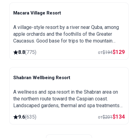
Macara Village Resort
Quba
A village-style resort by a river near Quba, among
apple orchards and the foothills of the Greater
Caucasus. Good base for trips to the mountain
village of Khinalug.
$
129
8.8
(
775
)
от
$
194
Shabran Wellbeing Resort
Shabran
A wellness and spa resort in the Shabran area on
the northern route toward the Caspian coast.
Landscaped gardens, thermal and spa treatments
and a quiet setting away from the city.
$
134
9.6
(
635
)
от
$
201