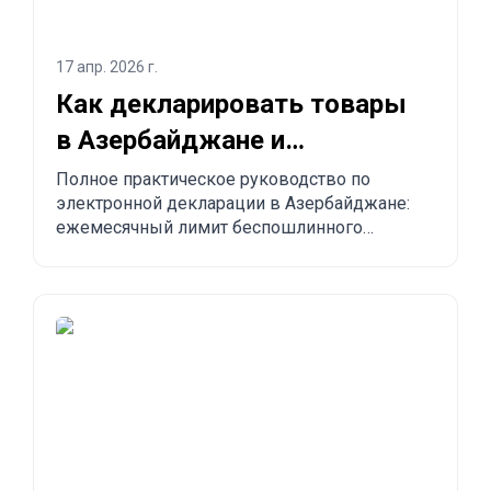
17 апр. 2026 г.
Как декларировать товары
в Азербайджане и
заказывать из Китая в
Полное практическое руководство по
электронной декларации в Азербайджане:
Азербайджан?
ежемесячный лимит беспошлинного
импорта до 300 USD, обязательные правила,
запрещённые товары, сроки доставки и
пошаговый процесс заказа из Китая,
Турции, США и других стран в Азербайджан.