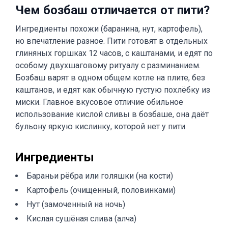
Чем бозбаш отличается от пити?
Ингредиенты похожи (баранина, нут, картофель),
но впечатление разное. Пити готовят в отдельных
глиняных горшках 12 часов, с каштанами, и едят по
особому двухшаговому ритуалу с разминанием.
Бозбаш варят в одном общем котле на плите, без
каштанов, и едят как обычную густую похлёбку из
миски. Главное вкусовое отличие обильное
использование кислой сливы в бозбаше, она даёт
бульону яркую кислинку, которой нет у пити.
Ингредиенты
Бараньи рёбра или голяшки (на кости)
Картофель (очищенный, половинками)
Нут (замоченный на ночь)
Кислая сушёная слива (алча)