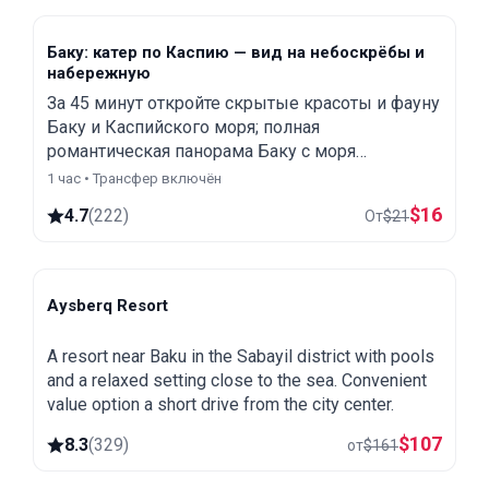
Баку: катер по Каспию — вид на небоскрёбы и
набережную
За 45 минут откройте скрытые красоты и фауну
Баку и Каспийского моря; полная
романтическая панорама Баку с моря
раскрывает красоту, сочетающую архитектуру
1 час • Трансфер включён
Востока и Запада.
$
16
4.7
(
222
)
От
$
21
Aysberq Resort
Baku
A resort near Baku in the Sabayil district with pools
and a relaxed setting close to the sea. Convenient
value option a short drive from the city center.
$
107
8.3
(
329
)
от
$
161