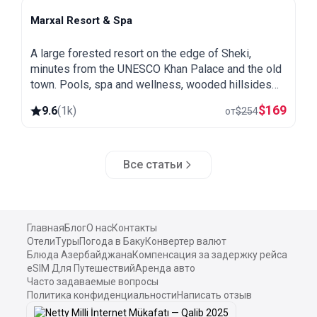
Marxal Resort & Spa
Sheki
A large forested resort on the edge of Sheki,
minutes from the UNESCO Khan Palace and the old
town. Pools, spa and wellness, wooded hillsides
and a great base for exploring northern Azerbaijan.
$
169
9.6
(
1k
)
от
$
254
Все статьи
Главная
Блог
О нас
Контакты
Отели
Туры
Погода в Баку
Конвертер валют
Блюда Азербайджана
Компенсация за задержку рейса
eSIM Для Путешествий
Аренда авто
Часто задаваемые вопросы
Политика конфиденциальности
Написать отзыв