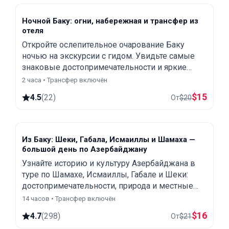
Ночной Баку: огни, набережная и трансфер из
отеля
Откройте ослепительное очарование Баку
ночью на экскурсии с гидом. Увидьте самые
знаковые достопримечательности и яркие
районы города — всё безупречно подсвечено
2 часа • Трансфер включён
под вечерним небом.
$
15
4.5
(
22
)
От
$
20
Из Баку: Шеки, Габала, Исмаиллы и Шамаха —
большой день по Азербайджану
Узнайте историю и культуру Азербайджана в
туре по Шамахе, Исмаиллы, Габале и Шеки:
достопримечательности, природа и местные
традиции с нашим опытным гидом. Все
14 часов • Трансфер включён
входные билеты включены.
$
16
4.7
(
298
)
От
$
21