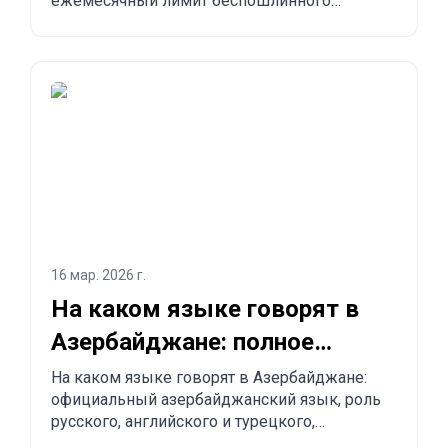
ежемесячный лимит беспошлинного
импорта до 300 USD, обязательные правила,
запрещённые товары, сроки доставки и
пошаговый процесс заказа из Китая,
Турции, США и других стран в Азербайджан.
16 мар. 2026 г.
На каком языке говорят в
Азербайджане: полное
объяснение для туристов и
На каком языке говорят в Азербайджане:
официальный азербайджанский язык, роль
релокантов
русского, английского и турецкого,
региональные особенности и практические