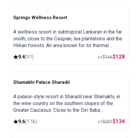
Springs Wellness Resort
Lankaran
A wellness resort in subtropical Lankaran in the far
south, close to the Caspian, tea plantations and the
Hirkan forests. An area known for its thermal
springs, green and warm all year round.
$
128
9.4
(
51
)
от
$
166
Shamakhi Palace Sharadil
Shamakhi
A palace-style resort in Sharadil near Shamakhi, in
the wine country on the southern slopes of the
Greater Caucasus. Close to the Diri Baba
mausoleum, the Yeddi Gumbaz tombs and the
$
134
9.6
(
1.1k
)
от
$
201
Pirqulu forests.