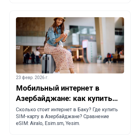
советы туристам и тем, кто планирует
переезд.
23 февр. 2026 г.
Мобильный интернет в
Азербайджане: как купить
SIM-карту и eSIM в Баку
Сколько стоит интернет в Баку? Где купить
SIM-карту в Азербайджане? Сравнение
eSIM: Airalo, Esim.sm, Yesim.