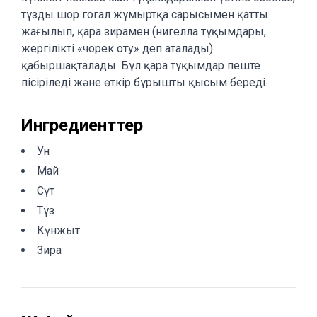
тұзды шор гогал жұмыртқа сарысымен қатты
жағылып, қара зирамен (нигелла тұқымдары,
жергілікті «чорек оту» деп аталады)
қабыршақталады. Бұл қара тұқымдар пеште
пісіріледі және өткір бұрышты қысым береді.
Ингредиенттер
Ун
Май
Сүт
Тұз
Күнжыт
Зира