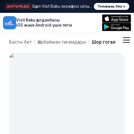
Бүкіл Visit Baku экожүйесі сатылады
САТЫЛАДЫ
Толығырақ білу
Visit Baku қолданбасы
iOS және Android үшін тегін
Басты бет
/
Әзірбайжан тағамдары
/
Шор гогал