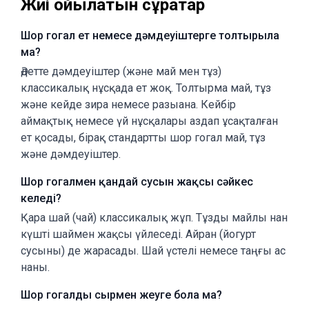
Жиі қойылатын сұрақтар
Шор гогал ет немесе дәмдеуіштерге толтырыла
ма?
Әдетте дәмдеуіштер (және май мен тұз)
классикалық нұсқада ет жоқ. Толтырма май, тұз
және кейде зира немесе разыана. Кейбір
аймақтық немесе үй нұсқалары аздап ұсақталған
ет қосады, бірақ стандартты шор гогал май, тұз
және дәмдеуіштер.
Шор гогалмен қандай сусын жақсы сәйкес
келеді?
Қара шай (чай) классикалық жұп. Тұзды майлы нан
күшті шаймен жақсы үйлеседі. Айран (йогурт
сусыны) де жарасады. Шай үстелі немесе таңғы ас
наны.
Шор гогалды сырмен жеуге бола ма?