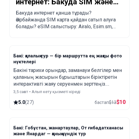
интернет: Бакуда SIM және
eSIM қалай сатып алуға
Бакуда интернет қанша тұрады?
Әзірбайжанда SIM карта қайдан сатып алуға
болады?
болады? eSIM салыстыру: Airalo, Esim.sm,
Yesim.
Бакі: қалалық тур — бір маршрутта ең жақсы фото
нүктелері
Бакіні тарихи орындар, заманауи белгілер мен
қаланың жасырын бұрыштарын біріктіретін
интерактивті жаяу серуенмен зерттеңіз.
Жұмбақтарды шешіңіз, сырларды ашыңыз,
3,5 сағат • Алып кету қызметі кіреді
қаланы ашыңыз!
$
10
5.0
(
27
)
бастап
$
13
Бакі: Гобұстан, жанартаулар, От ғибадатханасы
және Янардаг — қанық күндік тур