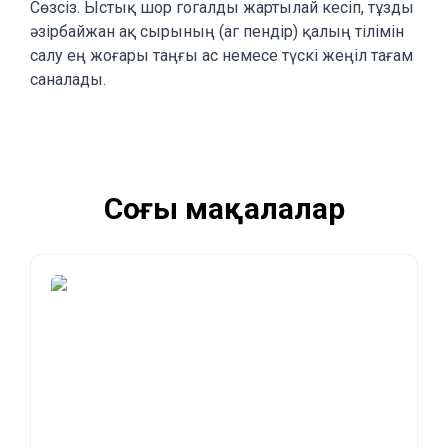
Сөзсіз. Ыстық шор гогалды жартылай кесіп, тұзды
әзірбайжан ақ сырының (аг пендір) қалың тілімін
салу ең жоғары таңғы ас немесе түскі жеңіл тағам
саналады.
Соңғы мақалалар