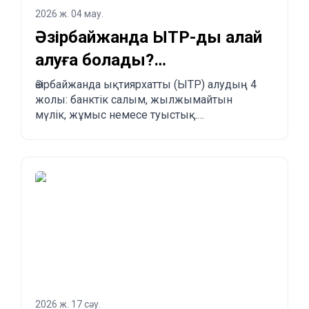
2026 ж. 04 мау.
Әзірбайжанда ЫТР-ды қалай
алуға болады?
Заңдастырудың 4 жолы
Әзірбайжанда ықтиярхатты (ЫТР) алудың 4
жолы: банктік салым, жылжымайтын
мүлік, жұмыс немесе туыстық.
Артықшылықтары, кемшіліктері және
басқа елдермен салыстыру.
2026 ж. 17 сәу.