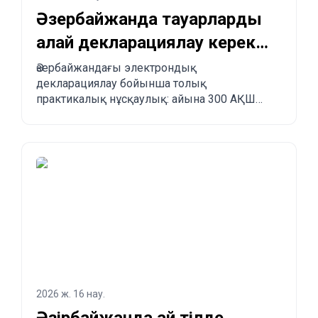
Әзербайжанда тауарларды
қалай декларациялау керек
және Қытайдан
Әзербайжандағы электрондық
декларациялау бойынша толық
Әзербайжанға қалай
практикалық нұсқаулық: айына 300 АҚШ
тапсырыс беруге болады?
долларына дейінгі бажсыз импорт лимиті,
міндетті ережелер, тыйым салынған
тауарлар, жеткізу мерзімдері және
Қытайдан, Түркиядан, АҚШ-тан және басқа
елдерден Әзербайжанға қадам-қадаммен
тапсырыс беру үдерісі.
2026 ж. 16 нау.