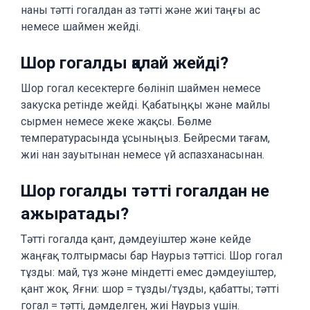
наны тәтті гогалдан аз тәтті және жиі таңғы ас
немесе шаймен жейді.
Шор гогалды қалай жейді?
Шор гогал кесектерге бөлініп шаймен немесе
закуска ретінде жейді. Қабатыңқы және майлы
сырмен немесе жеке жақсы. Бөлме
температурасында ұсыныңыз. Бейресми тағам,
жиі нан зауытынан немесе үй аспазханасынан.
Шор гогалды тәтті гогалдан не
ажыратады?
Тәтті гогалда қант, дәмдеуіштер және кейде
жаңғақ толтырмасы бар Наурыз тәттісі. Шор гогал
тұзды: май, тұз және міндетті емес дәмдеуіштер,
қант жоқ. Яғни: шор = тұзды/тұзды, қабатты; тәтті
гогал = тәтті, дәмделген, жиі Наурыз үшін.