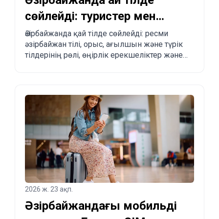
Әзірбайжанда қай тілде
сөйлейді: туристер мен
көшуді жоспарлағандар
Әзірбайжанда қай тілде сөйлейді: ресми
әзірбайжан тілі, орыс, ағылшын және түрік
үшін толық түсіндірме
тілдерінің рөлі, өңірлік ерекшеліктер және
туристер мен көшіп келгісі келетіндерге
практикалық кеңестер.
2026 ж. 23 ақп.
Әзірбайжандағы мобильді