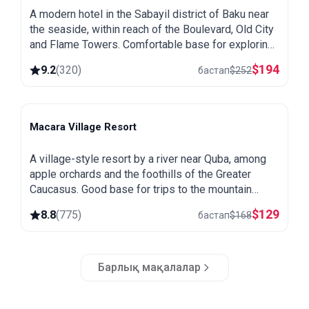
A modern hotel in the Sabayil district of Baku near
the seaside, within reach of the Boulevard, Old City
and Flame Towers. Comfortable base for exploring
the capital.
$
194
9.2
(
320
)
бастап
$
252
Macara Village Resort
Quba
A village-style resort by a river near Quba, among
apple orchards and the foothills of the Greater
Caucasus. Good base for trips to the mountain
village of Khinalug.
$
129
8.8
(
775
)
бастап
$
168
Барлық мақалалар