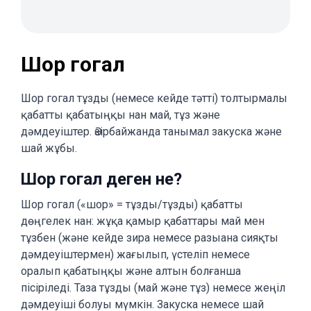
Шор гогал
Шор гогал тұзды (немесе кейде тәтті) толтырмалы
қабатты қабатыңқы нан май, тұз және
дәмдеуіштер. Әзірбайжанда танымал закуска және
шай жұбы.
Шор гогал деген не?
Шор гогал («шор» = тұзды/тұзды) қабатты
дөңгелек нан: жұқа қамыр қабаттары май мен
тұзбен (және кейде зира немесе разыана сияқты
дәмдеуіштермен) жағылып, үстеліп немесе
оралып қабатыңқы және алтын болғанша
пісіріледі. Таза тұзды (май және тұз) немесе жеңіл
дәмдеуіші болуы мүмкін. Закуска немесе шай