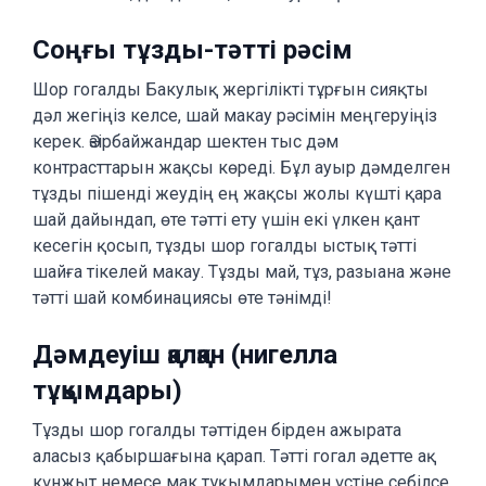
Соңғы тұзды-тәтті рәсім
Шор гогалды Бакулық жергілікті тұрғын сияқты
дәл жегіңіз келсе, шай макау рәсімін меңгеруіңіз
керек. Әзірбайжандар шектен тыс дәм
контрасттарын жақсы көреді. Бұл ауыр дәмделген
тұзды пішенді жеудің ең жақсы жолы күшті қара
шай дайындап, өте тәтті ету үшін екі үлкен қант
кесегін қосып, тұзды шор гогалды ыстық тәтті
шайға тікелей макау. Тұзды май, тұз, разыана және
тәтті шай комбинациясы өте тәнімді!
Дәмдеуіш қалқан (нигелла
тұқымдары)
Тұзды шор гогалды тәттіден бірден ажырата
аласыз қабыршағына қарап. Тәтті гогал әдетте ақ
күнжыт немесе мак тұқымдарымен үстіне себілсе,