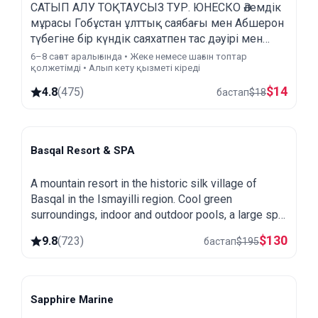
САТЫП АЛУ ТОҚТАУСЫЗ ТУР. ЮНЕСКО Әлемдік
мұрасы Гобұстан ұлттық саябағы мен Абшерон
түбегіне бір күндік саяхатпен тас дәуірі мен
зороастризм іздерін ашыңыз.
6–8 сағат аралығында • Жеке немесе шағын топтар
қолжетімді • Алып кету қызметі кіреді
$
14
4.8
(
475
)
бастап
$
18
Basqal Resort & SPA
Basqal
A mountain resort in the historic silk village of
Basqal in the Ismayilli region. Cool green
surroundings, indoor and outdoor pools, a large spa
and easy trips to Lahij and the Ismayilli mountains.
$
130
9.8
(
723
)
бастап
$
195
Sapphire Marine
Baku