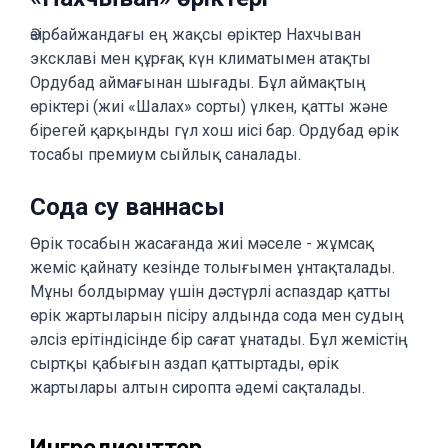
Әзірбайжандағы ең жақсы өріктер Нахчыван
эксклаві мен құрғақ күн климатымен атақты
Ордубад аймағынан шығады. Бұл аймақтың
өріктері (жиі «Шалах» сорты) үлкен, қатты және
бірегей қарқынды гүл хош иісі бар. Ордубад өрік
тосабы премиум сыйлық саналады.
Сода су ваннасы
Өрік тосабын жасағанда жиі мәселе - жұмсақ
жеміс қайнату кезінде толығымен ұнтақталады.
Мұны болдырмау үшін дәстүрлі аспаздар қатты
өрік жартыларын пісіру алдында сода мен судың
әлсіз ерітіндісінде бір сағат ұнатады. Бұл жемістің
сыртқы қабығын аздап қаттыртады, өрік
жартылары алтын сиропта әдемі сақталады.