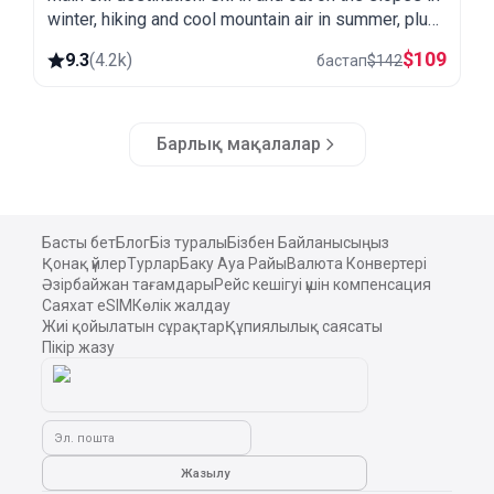
winter, hiking and cool mountain air in summer, plus
a spa and heated pool.
$
109
9.3
(
4.2k
)
бастап
$
142
Барлық мақалалар
Басты бет
Блог
Біз туралы
Бізбен Байланысыңыз
Қонақ үйлер
Турлар
Баку Ауа Райы
Валюта Конвертері
Әзірбайжан тағамдары
Рейс кешігуі үшін компенсация
Саяхат eSIM
Көлік жалдау
Жиі қойылатын сұрақтар
Құпиялылық саясаты
Пікір жазу
Эл. пошта
Жазылу