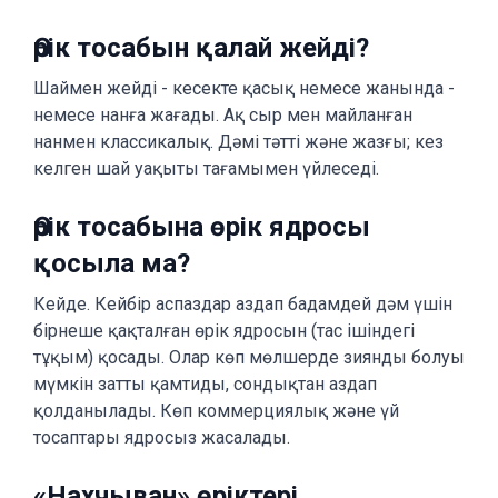
Өрік тосабын қалай жейді?
Шаймен жейді - кесекте қасық немесе жанында -
немесе нанға жағады. Ақ сыр мен майланған
нанмен классикалық. Дәмі тәтті және жазғы; кез
келген шай уақыты тағамымен үйлеседі.
Өрік тосабына өрік ядросы
қосыла ма?
Кейде. Кейбір аспаздар аздап бадамдей дәм үшін
бірнеше қақталған өрік ядросын (тас ішіндегі
тұқым) қосады. Олар көп мөлшерде зиянды болуы
мүмкін затты қамтиды, сондықтан аздап
қолданылады. Көп коммерциялық және үй
тосаптары ядросыз жасалады.
«Нахчыван» өріктері