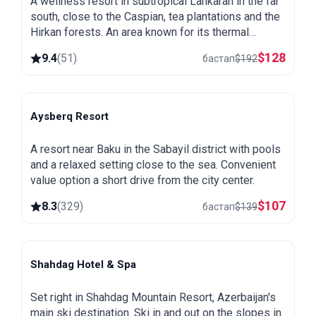
A wellness resort in subtropical Lankaran in the far
south, close to the Caspian, tea plantations and the
Hirkan forests. An area known for its thermal
springs, green and warm all year round.
$
128
9.4
(
51
)
бастап
$
192
Aysberq Resort
Baku
A resort near Baku in the Sabayil district with pools
and a relaxed setting close to the sea. Convenient
value option a short drive from the city center.
$
107
8.3
(
329
)
бастап
$
139
Shahdag Hotel & Spa
Shahdag
Set right in Shahdag Mountain Resort, Azerbaijan's
main ski destination. Ski in and out on the slopes in