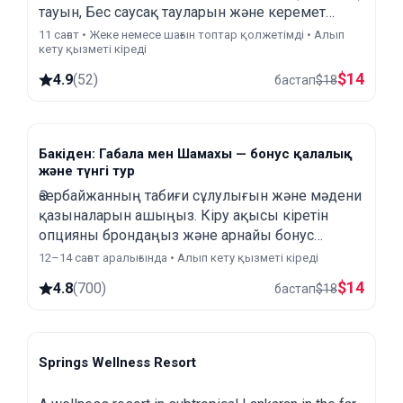
тауын, Бес саусақ тауларын және керемет
Шахдағ тауларын зерттеңіз. Губа табиғатын
11 сағат • Жеке немесе шағын топтар қолжетімді • Алып
кету қызметі кіреді
тамашалаңыз.
$
14
4.9
(
52
)
бастап
$
18
Бакіден: Габала мен Шамахы — бонус қалалық
және түнгі тур
Әзербайжанның табиғи сұлулығын жəне мәдени
қазыналарын ашыңыз. Кіру ақысы кіретін
опцияны брондаңыз жəне арнайы бонус
ретінде қалағанда тегін Бакі қалалық жəне
12–14 сағат аралығында • Алып кету қызметі кіреді
түнгі турын алыңыз.
$
14
4.8
(
700
)
бастап
$
18
Springs Wellness Resort
Lankaran