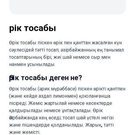
Өрік тосабы
Өрік тосабы піскен өрік пен қанттан жасалған күн
сәулесідей тәтті тосап; әзірбайжанның ең танымал
тосаптарының бірі, жиі шай немесе сыр мен
нанмен ұсынылады.
Өрік тосабы деген не?
Өрік тосабы (әрик мүрәббаси) піскен өрікті қантпен
(және кейде аздап лимонмен) қоюланғанша
пісіреді. Жеміс жартылай немесе кесектерде
қалдырылады немесе ұнтақталады. Өрік
Әзірбайжанда кең өседі; тосап шай үстелі негізі
және пішендерде қолданылады. Жарық, тәтті
және жемісті.