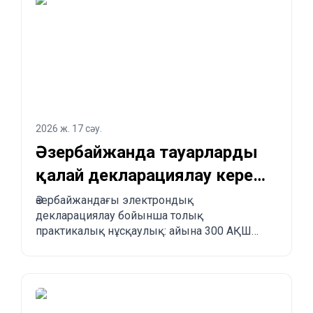
2026 ж. 17 сәу.
Әзербайжанда тауарларды
қалай декларациялау керек
және Қытайдан
Әзербайжандағы электрондық
декларациялау бойынша толық
Әзербайжанға қалай
практикалық нұсқаулық: айына 300 АҚШ
тапсырыс беруге болады?
долларына дейінгі бажсыз импорт лимиті,
міндетті ережелер, тыйым салынған
тауарлар, жеткізу мерзімдері және
Қытайдан, Түркиядан, АҚШ-тан және басқа
елдерден Әзербайжанға қадам-қадаммен