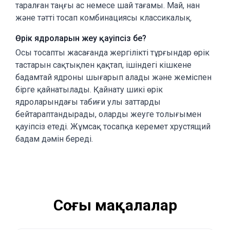
таралған таңғы ас немесе шай тағамы. Май, нан
және тәтті тосап комбинациясы классикалық.
Өрік ядроларын жеу қауіпсіз бе?
Осы тосапты жасағанда жергілікті тұрғындар өрік
тастарын сақтықпен қақтап, ішіндегі кішкене
бадамтай ядроны шығарып алады және жеміспен
бірге қайнатылады. Қайнату шикі өрік
ядроларындағы табиғи улы заттарды
бейтараптандырады, оларды жеуге толығымен
қауіпсіз етеді. Жұмсақ тосапқа керемет хрустящий
бадам дәмін береді.
Соңғы мақалалар