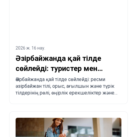
тапсырыс беру үдерісі.
2026 ж. 16 нау.
Әзірбайжанда қай тілде
сөйлейді: туристер мен
көшуді жоспарлағандар
Әзірбайжанда қай тілде сөйлейді: ресми
әзірбайжан тілі, орыс, ағылшын және түрік
үшін толық түсіндірме
тілдерінің рөлі, өңірлік ерекшеліктер және
туристер мен көшіп келгісі келетіндерге
практикалық кеңестер.