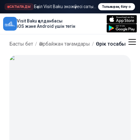
Бүкіл Visit Baku экожүйесі сатылады
САТЫЛАДЫ
Толығырақ білу
Visit Baku қолданбасы
iOS және Android үшін тегін
Басты бет
/
Әзірбайжан тағамдары
/
Өрік тосабы