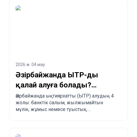
2026 ж. 04 мау.
Әзірбайжанда ЫТР-ды
қалай алуға болады?
Заңдастырудың 4 жолы
Әзірбайжанда ықтиярхатты (ЫТР) алудың 4
жолы: банктік салым, жылжымайтын
мүлік, жұмыс немесе туыстық.
Артықшылықтары, кемшіліктері және
басқа елдермен салыстыру.