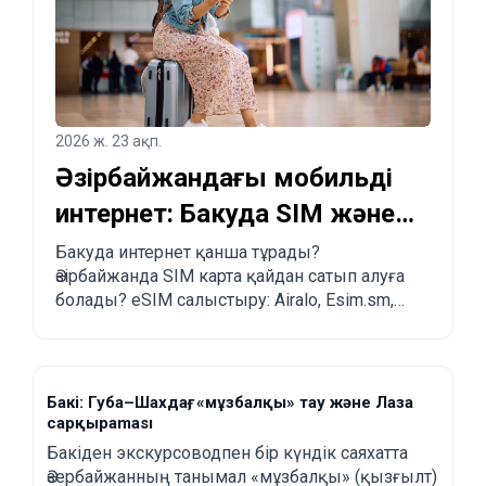
2026 ж. 23 ақп.
Әзірбайжандағы мобильді
интернет: Бакуда SIM және
eSIM қалай сатып алуға
Бакуда интернет қанша тұрады?
Әзірбайжанда SIM карта қайдан сатып алуға
болады?
болады? eSIM салыстыру: Airalo, Esim.sm,
Yesim.
Бакі: Губа–Шахдағ, «мұзбалқы» тау және Лаза
сарқыраması
Бакіден экскурсоводпен бір күндік саяхатта
Әзербайжанның танымал «мұзбалқы» (қызғылт)