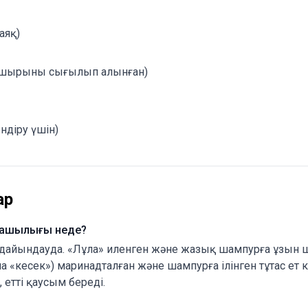
аяқ)
ық шырыны сығылып алынған)
ндіру үшін)
ар
машылығы неде?
айындауда. «Лұла» иленген және жазық шампурға ұзын 
ша «кесек») маринадталған және шампурға ілінген тұтас ет 
, етті қаусым береді.