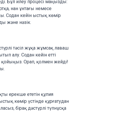
ді. Бұл илеу процесі маңызды:
тқа, нан ұнтағы немесе
ы. Содан кейін ыстық көмір
ды және нәзік.
стүрлі тәсіл жұқа жұмсақ лаваш
тып алу. Содан кейін етті
з қойыңыз. Орап, қолмен жейді!
ы.
қты ерекше ететін құпия
ыстық көмір үстінде құрғатудан
асыз, бірақ дәстүрлі түпнұсқа