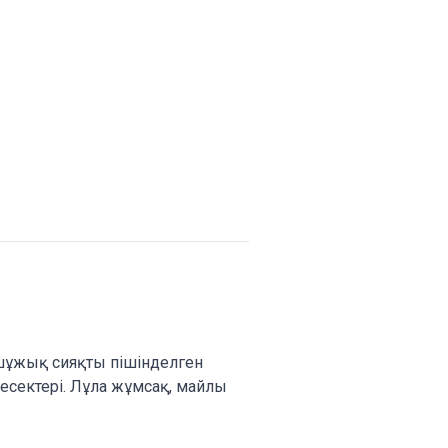
шұжық сияқты пішінделген
кесектері. Лұла жұмсақ, майлы