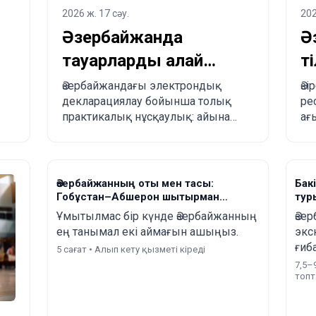
2026 ж. 17 сәу.
202
Әзербайжанда
Ә
тауарларды қалай
т
декларациялау керек
т
Әзербайжандағы электрондық
Әз
декларациялау бойынша толық
ре
және Қытайдан
ж
практикалық нұсқаулық: айына
ағ
Әзербайжанға қалай
т
300 АҚШ долларына дейінгі
рө
бажсыз импорт лимиті, міндетті
ту
тапсырыс беруге
.
ережелер, тыйым салынған
ке
болады?
тауарлар, жеткізу мерзімдері
ке
Әзербайжанның оты мен тасы:
Бак
және Қытайдан, Түркиядан, АҚШ-
Гобұстан–Абшерон шытырман
тур
тан және басқа елдерден
оқиғасы
жан
Ұмытылмас бір күнде Әзербайжанның
Әзе
бил
Әзербайжанға қадам-қадаммен
ең танымал екі аймағын ашыңыз.
экс
тапсырыс беру үдерісі.
ғиб
5 сағат • Алып кету қызметі кіреді
Биб
7,5–
топт
жан
Қаз
жəн