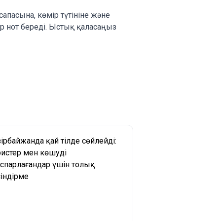
апасына, көмір түтініне және
ір нот береді. Ыстық қаласаңыз