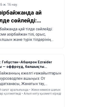
6 ж. 16 нау.
зірбайжанда қай
ілде сөйлейді:
уристер мен көшуді
ірбайжанда қай тілде сөйлейді:
сми әзірбайжан тілі, орыс,
оспарлағандар үшін
ылшын және түрік тілдерінің
олық түсіндірме
лі, өңірлік ерекшеліктер және
ристер мен көшіп келгісі
летіндерге практикалық
ңестер.
і: Гобұстан–Абшерон Ezraider
ы — оффроуд, балшықты
артаулар, түскі ас және кіру
рбайжанның ежелгі ғажайыптарын
еттері кіреді
курсоводпен ашыңыз: От
адатханасы, Жанатын тау,
ихейбат мешіті, балшықты
9 сағат аралығында • Жеке немесе шағын
ар қолжетімді • Алып кету қызметі кіреді
артаулар мен Гобустан саябағы.
ір брондаңыз және Бакі қалалық
е түнгі турын тегін алыңыз!