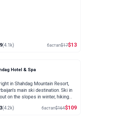
$
13
.9
(
4.1k
)
бастап
$
17
hdag Hotel & Spa
hahdag
right in Shahdag Mountain Resort,
baijan's main ski destination. Ski in
out on the slopes in winter, hiking
cool mountain air in summer, plus a
$
109
.3
(
4.2k
)
бастап
$
164
and heated pool.