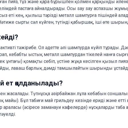
алған пияз, тұз және қара бұрышпен қолмен қарқынды илене
елімдей пастаға айналдырады. Осы say say аспазшы жұмыр
з еті кең, қылыш тәрізді металл шампурға пішіндей алад
Нәтиже сырты сәл күйген, түтінді қабыршақ, іші өте шырын
жейді?
ктивті тәжірибе. Ол әдетте әлі шампурда күйіп тұрады. Дә
орап, кебабты ыстық металл шампурдан тікелей нанға сырғы
ек ұнтағы) қомақты себіп, үстіне жұқа кесілген қызыл пия
стайды, лаваш барлық дәмді тамшылайтын шырынды ұстайд
ай ет қолданылады?
нен жасалады. Түпнұсқа әзірбайжан лұла кебабын соншалы
 майы). Бұл табиғи май грильдеу кезінде ериді және етті 
 араласы (әсіресе заманауи кафелерде) нұсқаларды таба ал
тәуелді.