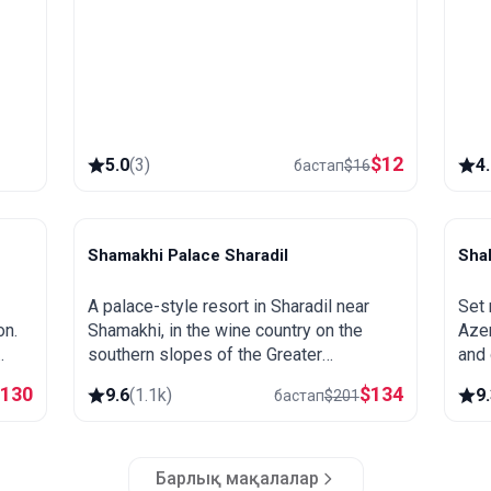
$
12
5.0
(
3
)
4
бастап
$
16
.
Shamakhi Palace Sharadil
Sha
Shamakhi
S
A palace-style resort in Sharadil near
Set 
on.
Shamakhi, in the wine country on the
Azer
southern slopes of the Greater
and 
rips
Caucasus. Close to the Diri Baba
and 
$
130
$
134
9.6
(
1.1k
)
9
бастап
$
201
mausoleum, the Yeddi Gumbaz tombs
spa 
and the Pirqulu forests.
Барлық мақалалар