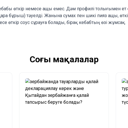
кебабы өткір немесе ащы емес. Дәм профилі толығымен ет с
ара бұрыш) тәуелді. Жанына сумах пен шикі пияз ащы, өтк
е өткір соус сұрауға болады, бірақ кебабтың өзі жұмсақ.
Соңғы мақалалар