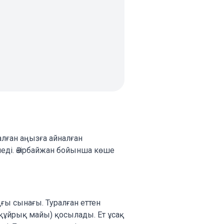
алған аңызға айналған
еді. Әзірбайжан бойынша көше
ғы сынағы. Туралған еттен
құйрық майы) қосылады. Ет ұсақ