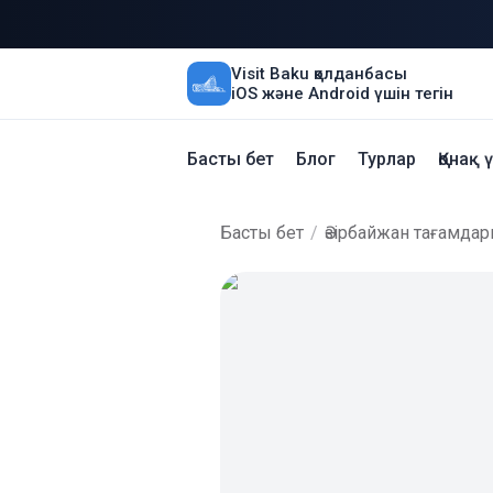
Visit Baku қолданбасы
iOS және Android үшін тегін
Басты бет
Блог
Турлар
Қонақ 
Басты бет
/
Әзірбайжан тағамда