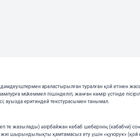
н дәмдеуіштермен араластырылған туралған қой етінен жас
пурға мükеммел пішінделіп, жанған көмір үстінде пісіріл
сі; ауызда еритиндей текстурасымен танымал.
еп те жазылады) әзірбайжан кебаб шеберінің (кабабчи) соң
і, жиі шырындылықты қамтамасыз ету үшін «қуюрук» (қой 