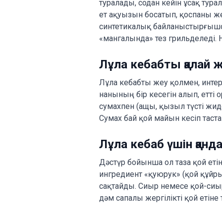
туралады, содан кейін ұсақ тур
ет ақуызын босатып, қоспаны ж
синтетикалық байланыстырғышсы
«мангалында» тез грильделеді. 
Лұла кебабты қалай 
Лұла кебабты жеу қолмен, интера
нанының бір кесегін алып, етті 
сумахпен (ащы, қызыл түсті жид
Сумах бай қой майын кесіп та
Лұла кебаб үшін қанд
Дәстүр бойынша ол таза қой еті
ингредиент «қуюрук» (қой құйрық
сақтайды. Сиыр немесе қой-сиыр
дәм сапалы жергілікті қой етіне 