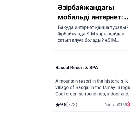
Әзірбайжандағы
мобильді интернет:
Бакуда SIM және
Бакуда интернет қанша тұрады?
Әзірбайжанда SIM карта қайдан
eSIM қалай сатып
сатып алуға болады? eSIM
алуға болады?
салыстыру: Airalo, Esim.sm, Yesim
Basqal Resort & SPA
Basqal
A mountain resort in the historic silk
village of Basqal in the Ismayilli regi
Cool green surroundings, indoor and
outdoor pools, a large spa and easy t
9.8
(
723
)
бастап
$
169
to Lahij and the Ismayilli mountains.