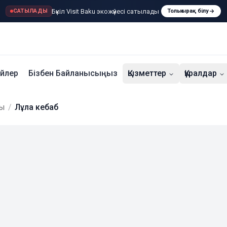
Бүкіл Visit Baku экожүйесі сатылады
САТЫЛАДЫ
Толығырақ білу
үйлер
Бізбен Байланысыңыз
Қызметтер
Құралдар
ры
/
Лұла кебаб