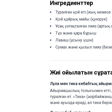
Ингредиенттер
Туралған қой еті (иық немесе 
Қой құйрық майы (қуюрук)
Ұсақ үнтақталған пияз (арт
Тұз және қара бұрыш
Лаваш (ұсыну үшін)
Сумах және қызыл пияз (безе
Жиі қойылатын сұрақт
Лұла мен тика кебабтың айыр
Айырмашылық толығымен етті д
туралған ет. «Тика» (әзірбайжан
және ауызда ериді, ал тика берік