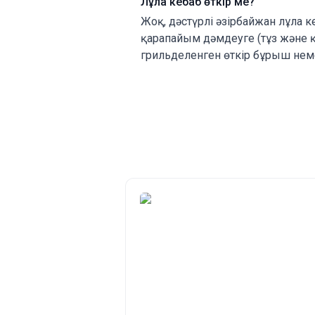
Лұла кебаб өткір ме?
Жоқ, дәстүрлі әзірбайжан лұла 
қарапайым дәмдеуге (тұз және қ
грильделенген өткір бұрыш немес