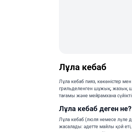
Лұла кебаб
Лұла кебаб пияз, көкөністер ме
грильделенген шұжық; жазық шам
тағамы және мейрамхана сүйікті
Лұла кебаб деген не?
Лұла кебаб (люля немесе лүле д
жасалады: әдетте майлы қой ет