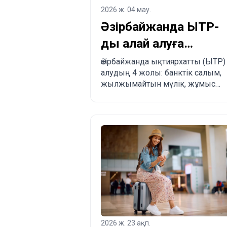
2026 ж. 04 мау.
Әзірбайжанда ЫТР-
ды қалай алуға
болады?
Әзірбайжанда ықтиярхатты (ЫТР)
алудың 4 жолы: банктік салым,
Заңдастырудың 4
жылжымайтын мүлік, жұмыс
жолы
немесе туыстық.
Артықшылықтары, кемшіліктері
және басқа елдермен салыстыру
2026 ж. 23 ақп.