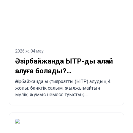
2026 ж. 04 мау.
Әзірбайжанда ЫТР-ды қалай
алуға болады?
Заңдастырудың 4 жолы
Әзірбайжанда ықтиярхатты (ЫТР) алудың 4
жолы: банктік салым, жылжымайтын
мүлік, жұмыс немесе туыстық.
Артықшылықтары, кемшіліктері және
басқа елдермен салыстыру.