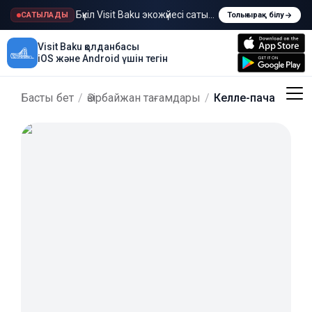
Бүкіл Visit Baku экожүйесі сатылады
САТЫЛАДЫ
Толығырақ білу
Visit Baku қолданбасы
iOS және Android үшін тегін
Басты бет
/
Әзірбайжан тағамдары
/
Келле-пача