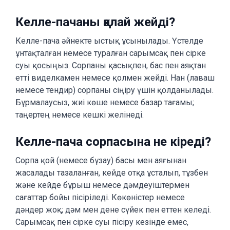
Келле-пачаны қалай жейді?
Келле-пача әйнекте ыстық ұсынылады. Үстелде
ұнтақталған немесе туралған сарымсақ пен сірке
суы қосыңыз. Сорпаны қасықпен, бас пен аяқтан
етті виделкамен немесе қолмен жейді. Нан (лаваш
немесе тендир) сорпаны сіңіру үшін қолданылады.
Бұрмалаусыз, жиі көше немесе базар тағамы;
таңертең немесе кешкі желінеді.
Келле-пача сорпасына не кіреді?
Сорпа қой (немесе бұзау) басы мен аяғынан
жасалады тазаланған, кейде отқа ұсталып, тұзбен
және кейде бұрыш немесе дәмдеуіштермен
сағаттар бойы пісіріледі. Көкөністер немесе
дәндер жоқ; дәм мен дене сүйек пен еттен келеді.
Сарымсақ пен сірке суы пісіру кезінде емес,