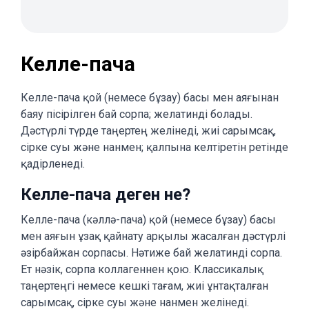
Келле-пача
Келле-пача қой (немесе бұзау) басы мен аяғынан
баяу пісірілген бай сорпа; желатинді болады.
Дәстүрлі түрде таңертең желінеді, жиі сарымсақ,
сірке суы және нанмен; қалпына келтіретін ретінде
қадірленеді.
Келле-пача деген не?
Келле-пача (кəллə-пача) қой (немесе бұзау) басы
мен аяғын ұзақ қайнату арқылы жасалған дәстүрлі
әзірбайжан сорпасы. Нәтиже бай желатинді сорпа.
Ет нәзік, сорпа коллагеннен қою. Классикалық
таңертеңгі немесе кешкі тағам, жиі ұнтақталған
сарымсақ, сірке суы және нанмен желінеді.