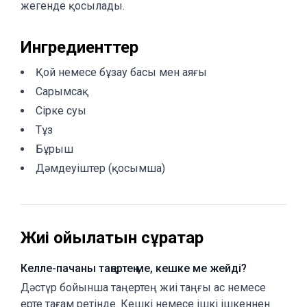
жегенде қосылады.
Ингредиенттер
Қой немесе бұзау басы мен аяғы
Сарымсақ
Сірке суы
Тұз
Бұрыш
Дәмдеуіштер (қосымша)
Жиі қойылатын сұрақтар
Келле-пачаны таңертең ме, кешке ме жейді?
Дәстүр бойынша таңертең жиі таңғы ас немесе
ерте тағам ретінде. Кешкі немесе ішкі ішкеннен