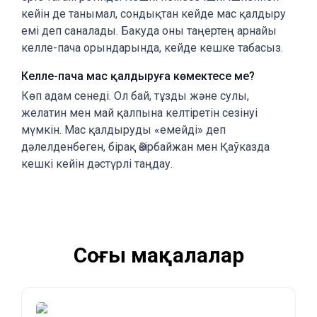
кейін де танымал, сондықтан кейде мас қалдыру
емі деп саналады. Бакуда оны таңертең арнайы
келле-пача орындарында, кейде кешке табасыз.
Келле-пача мас қалдыруға көмектесе ме?
Көп адам сенеді. Ол бай, тұзды және сулы,
желатин мен май қалпына келтіретін сезінуі
мүмкін. Мас қалдыруды «емейді» деп
дәлелденбеген, бірақ Әзірбайжан мен Қаўказда
кешкі кейін дәстүрлі таңдау.
Соңғы мақалалар