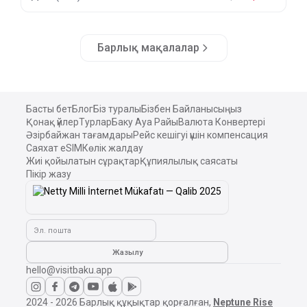
Барлық мақалалар
Басты бет
Блог
Біз туралы
Бізбен Байланысыңыз
Қонақ үйлер
Турлар
Баку Ауа Райы
Валюта Конвертері
Әзірбайжан тағамдары
Рейс кешігуі үшін компенсация
Саяхат eSIM
Көлік жалдау
Жиі қойылатын сұрақтар
Құпиялылық саясаты
Пікір жазу
Эл. пошта
Жазылу
hello@visitbaku.app
2024 - 2026
Барлық құқықтар қорғалған,
Neptune Rise