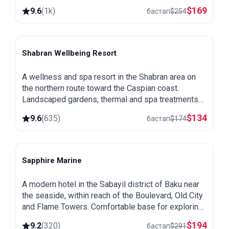
and a great base for exploring northern Azerbaijan.
$
169
9.6
(
1k
)
бастап
$
254
Shabran Wellbeing Resort
Shabran
A wellness and spa resort in the Shabran area on
the northern route toward the Caspian coast.
Landscaped gardens, thermal and spa treatments
and a quiet setting away from the city.
$
134
9.6
(
635
)
бастап
$
174
Sapphire Marine
Baku
A modern hotel in the Sabayil district of Baku near
the seaside, within reach of the Boulevard, Old City
and Flame Towers. Comfortable base for exploring
the capital.
$
194
9.2
(
320
)
бастап
$
291