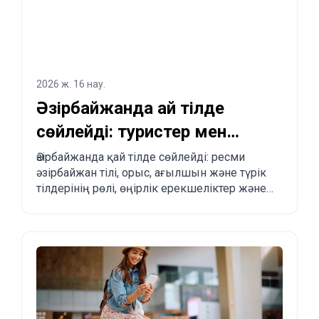
2026 ж. 16 нау.
Әзірбайжанда қай тілде
сөйлейді: туристер мен
көшуді жоспарлағандар
Әзірбайжанда қай тілде сөйлейді: ресми
әзірбайжан тілі, орыс, ағылшын және түрік
үшін толық түсіндірме
тілдерінің рөлі, өңірлік ерекшеліктер және
туристер мен көшіп келгісі келетіндерге
практикалық кеңестер.