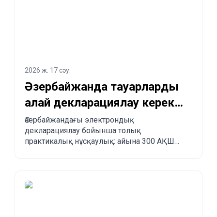
2026 ж. 17 сәу.
Әзербайжанда тауарларды
қалай декларациялау керек
және Қытайдан
Әзербайжандағы электрондық
декларациялау бойынша толық
Әзербайжанға қалай
практикалық нұсқаулық: айына 300 АҚШ
тапсырыс беруге болады?
долларына дейінгі бажсыз импорт лимиті,
міндетті ережелер, тыйым салынған
тауарлар, жеткізу мерзімдері және
Қытайдан, Түркиядан, АҚШ-тан және басқа
елдерден Әзербайжанға қадам-қадаммен
тапсырыс беру үдерісі.