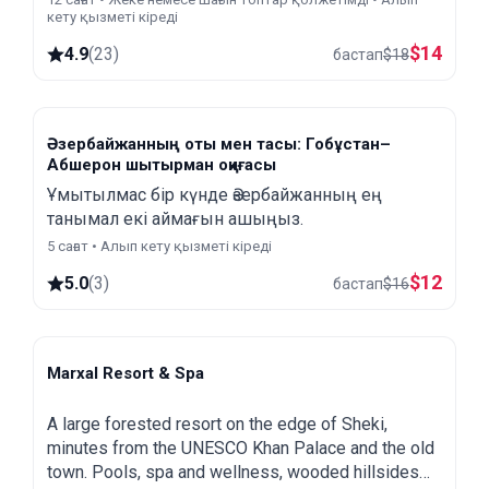
кету қызметі кіреді
$
14
4.9
(
23
)
бастап
$
18
Әзербайжанның оты мен тасы: Гобұстан–
Абшерон шытырман оқиғасы
Ұмытылмас бір күнде Әзербайжанның ең
танымал екі аймағын ашыңыз.
5 сағат • Алып кету қызметі кіреді
$
12
5.0
(
3
)
бастап
$
16
Marxal Resort & Spa
Sheki
A large forested resort on the edge of Sheki,
minutes from the UNESCO Khan Palace and the old
town. Pools, spa and wellness, wooded hillsides