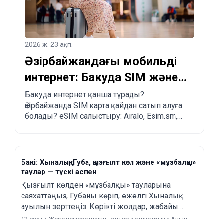
2026 ж. 23 ақп.
Әзірбайжандағы мобильді
интернет: Бакуда SIM және
eSIM қалай сатып алуға
Бакуда интернет қанша тұрады?
Әзірбайжанда SIM карта қайдан сатып алуға
болады?
болады? eSIM салыстыру: Airalo, Esim.sm,
Yesim.
Бакі: Хыналық, Губа, қызғылт көл және «мұзбалқы»
таулар — түскі аспен
Қызғылт көлден «мұзбалқы» тауларына
саяхаттаңыз, Губаны көріп, ежелгі Хыналық
ауылын зерттеңіз. Көрікті жолдар, жабайы
таулар жəне қалағанда үй түскі асы.
12 сағат • Жеке немесе шағын топтар қолжетімді • Алып