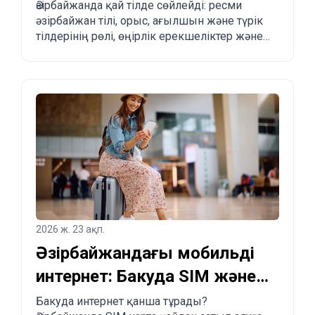
көшуді жоспарлағандар
Әзірбайжанда қай тілде сөйлейді: ресми
әзірбайжан тілі, орыс, ағылшын және түрік
үшін толық түсіндірме
тілдерінің рөлі, өңірлік ерекшеліктер және
туристер мен көшіп келгісі келетіндерге
практикалық кеңестер.
2026 ж. 23 ақп.
Әзірбайжандағы мобильді
интернет: Бакуда SIM және
eSIM қалай сатып алуға
Бакуда интернет қанша тұрады?