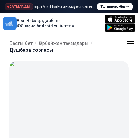
Бүкіл Visit Baku экожүйесі сатылады
САТЫЛАДЫ
Толығырақ білу
Visit Baku қолданбасы
iOS және Android үшін тегін
Басты бет
/
Әзірбайжан тағамдары
/
Душбара сорпасы