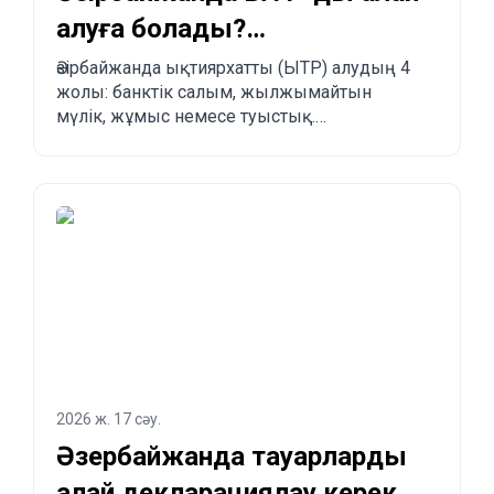
алуға болады?
Заңдастырудың 4 жолы
Әзірбайжанда ықтиярхатты (ЫТР) алудың 4
жолы: банктік салым, жылжымайтын
мүлік, жұмыс немесе туыстық.
Артықшылықтары, кемшіліктері және
басқа елдермен салыстыру.
2026 ж. 17 сәу.
Әзербайжанда тауарларды
қалай декларациялау керек