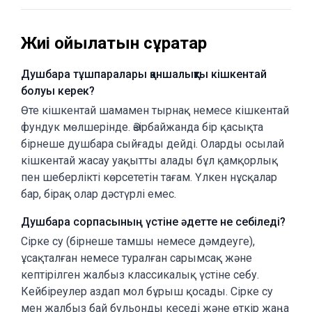
Жиі қойылатын сұрақтар
Душбара тұшпаралары қаншалықты кішкентай
болуы керек?
Өте кішкентай шамамен тырнақ немесе кішкентай
фундук мөлшерінде. Әзірбайжанда бір қасықта
бірнеше душбара сыйғады дейді. Оларды осылай
кішкентай жасау уақытты алады бұл қамқорлық
пен шеберлікті көрсететін тағам. Үлкен нұсқалар
бар, бірақ олар дәстүрлі емес.
Душбара сорпасының үстіне әдетте не себіледі?
Сірке су (бірнеше тамшы немесе дәмдеуге),
ұсақталған немесе туралған сарымсақ және
кептірілген жалбыз классикалық үстіне себу.
Кейбіреулер аздап мол бұрыш қосады. Сірке су
мен жалбыз бай бульонды кеседі және өткір жаңа