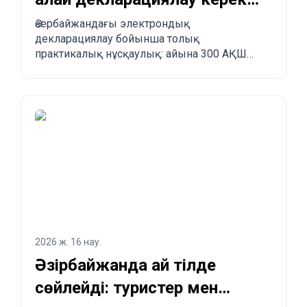
және Қытайдан
Әзербайжандағы электрондық
декларациялау бойынша толық
Әзербайжанға қалай
практикалық нұсқаулық: айына 300 АҚШ
тапсырыс беруге болады?
долларына дейінгі бажсыз импорт лимиті,
міндетті ережелер, тыйым салынған
тауарлар, жеткізу мерзімдері және
Қытайдан, Түркиядан, АҚШ-тан және басқа
елдерден Әзербайжанға қадам-қадаммен
тапсырыс беру үдерісі.
2026 ж. 16 нау.
Әзірбайжанда қай тілде
сөйлейді: туристер мен