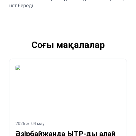
нот береді.
Соңғы мақалалар
2026 ж. 04 мау.
Әзірбайжанда ЫТР-ды қалай