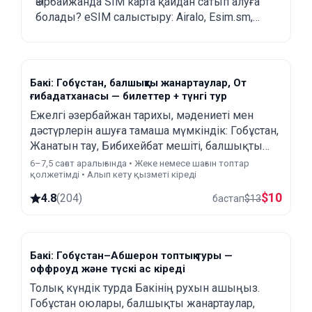
Әзірбайжанда SIM карта қайдан сатып алуға
болады?
болады? eSIM салыстыру: Airalo, Esim.sm,
Yesim.
Бакі: Гобұстан, балшықты жанартаулар, От
ғибадатханасы — билеттер + түнгі тур
Ежелгі әзербайжан тарихы, мәдениеті мен
дәстүрлерін ашуға тамаша мүмкіндік: Гобұстан,
Жанатын тау, Бибихейбат мешіті, балшықты
жанартаулар, От ғибадатханасы және түнгі тур.
6–7,5 сағат аралығында • Жеке немесе шағын топтар
қолжетімді • Алып кету қызметі кіреді
$
10
4.8
(
204
)
бастап
$
13
Бакі: Гобұстан–Абшерон топтық туры —
оффроуд және түскі ас кіреді
Толық күндік турда Бакінің рухын ашыңыз.
Гобұстан оюлары, балшықты жанартаулар,