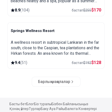
beaches nearby and a spa, popular as a summer
getaway from Baku.
$
170
8.9
(
104
)
бастап
$
255
Springs Wellness Resort
Lankaran
A wellness resort in subtropical Lankaran in the far
south, close to the Caspian, tea plantations and the
Hirkan forests. An area known for its thermal
springs, green and warm all year round.
$
128
9.4
(
51
)
бастап
$
192
Барлық мақалалар
Басты бет
Блог
Біз туралы
Бізбен Байланысыңыз
Қонақ үйлер
Турлар
Баку Ауа Райы
Валюта Конвертері