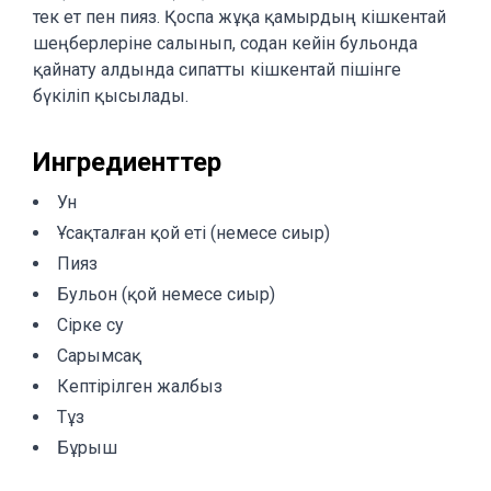
тек ет пен пияз. Қоспа жұқа қамырдың кішкентай
шеңберлеріне салынып, содан кейін бульонда
қайнату алдында сипатты кішкентай пішінге
бүкіліп қысылады.
Ингредиенттер
Ун
Ұсақталған қой еті (немесе сиыр)
Пияз
Бульон (қой немесе сиыр)
Сірке су
Сарымсақ
Кептірілген жалбыз
Тұз
Бұрыш