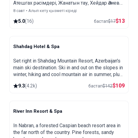
Атешгах рәсімдері, Жанатын тау, Хейдар Әлиев
орталығы жəне жергілікті стильдегі түскі асты
8 сағат • Алып кету қызметі кіреді
көріңіз.
$
13
5.0
(
16
)
бастап
$
17
Shahdag Hotel & Spa
Shahdag
Set right in Shahdag Mountain Resort, Azerbaijan's
main ski destination. Ski in and out on the slopes in
winter, hiking and cool mountain air in summer, plus
a spa and heated pool.
$
109
9.3
(
4.2k
)
бастап
$
142
River Inn Resort & Spa
Nabran
In Nabran, a forested Caspian beach resort area in
the far north of the country. Pine forests, sandy