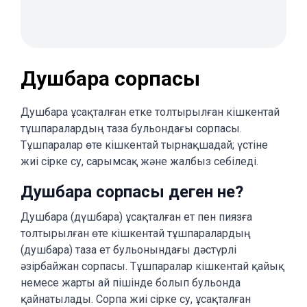
Душбара сорпасы
Душбара ұсақталған етке толтырылған кішкентай
тұшпаралардың таза бульондағы сорпасы.
Тұшпаралар өте кішкентай тырнақшадай; үстіне
жиі сірке су, сарымсақ және жалбыз себіледі.
Душбара сорпасы деген не?
Душбара (дүшбара) ұсақталған ет пен пиязға
толтырылған өте кішкентай тұшпаралардың
(душбара) таза ет бульонындағы дәстүрлі
әзірбайжан сорпасы. Тұшпаралар кішкентай қайық
немесе жарты ай пішінде болып бульонда
қайнатылады. Сорпа жиі сірке су, ұсақталған