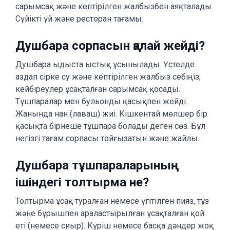
сарымсақ және кептірілген жалбызбен аяқталады.
Сүйікті үй және ресторан тағамы.
Душбара сорпасын қалай жейді?
Душбара ыдыста ыстық ұсынылады. Үстелде
аздап сірке су және кептірілген жалбыз себіңіз;
кейбіреулер ұсақталған сарымсақ қосады.
Тұшпаралар мен бульонды қасықпен жейді.
Жанында нан (лаваш) жиі. Кішкентай мөлшер бір
қасықта бірнеше тұшпара болады деген сөз. Бұл
негізгі тағам сорпасы тойғызатын және жайлы.
Душбара тұшпараларының
ішіндегі толтырма не?
Толтырма ұсақ туралған немесе үгітілген пияз, тұз
және бұрышпен араластырылған ұсақталған қой
еті (немесе сиыр). Күріш немесе басқа дәндер жоқ