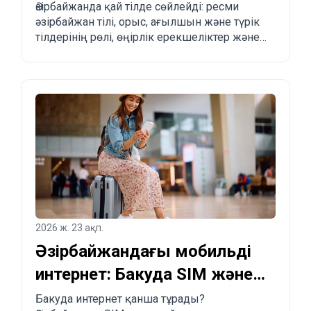
көшуді жоспарлағандар
Әзірбайжанда қай тілде сөйлейді: ресми
әзірбайжан тілі, орыс, ағылшын және түрік
үшін толық түсіндірме
тілдерінің рөлі, өңірлік ерекшеліктер және
туристер мен көшіп келгісі келетіндерге
практикалық кеңестер.
2026 ж. 23 ақп.
Әзірбайжандағы мобильді
интернет: Бакуда SIM және
eSIM қалай сатып алуға
Бакуда интернет қанша тұрады?