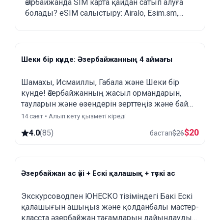
Әзірбайжанда SIM карта қайдан сатып алуға
болады?
болады? eSIM салыстыру: Airalo, Esim.sm,
Yesim.
Шеки бір күнде: Әзербайжанның 4 аймағы
Шамахы, Исмаиллы, Габала жəне Шеки бір
күнде! Әзербайжанның жасыл ормандарын,
тауларын жəне өзендерін зерттеңіз жəне бай
мәдениеті мен тарихын ашыңыз!
14 сағат • Алып кету қызметі кіреді
$
20
4.0
(
85
)
бастап
$
26
Әзербайжан ас үйі + Ескі қалашық + түскі ас
Экскурсоводпен ЮНЕСКО тізіміндегі Бакі Ескі
қалашығын ашыңыз жəне қолданбалы мастер-
класста әзербайжан тағамдарын дайындауды