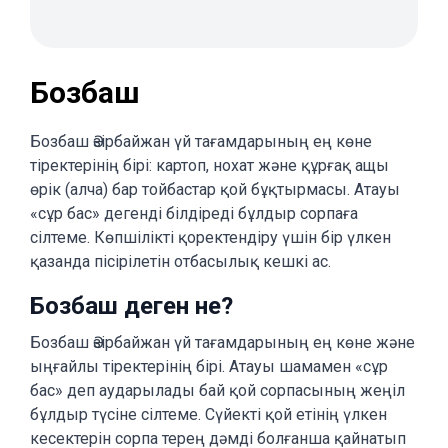
Бозбаш
Бозбаш Әзірбайжан үй тағамдарының ең көне
тіректерінің бірі: картоп, нохат және құрғақ ащы
өрік (алча) бар тойбастар қой бұқтырмасы. Атауы
«сұр бас» дегенді білдіреді бұлдыр сорпаға
сілтеме. Көпшілікті қоректендіру үшін бір үлкен
қазанда пісірілетін отбасылық кешкі ас.
Бозбаш деген не?
Бозбаш Әзірбайжан үй тағамдарының ең көне және
ыңғайлы тіректерінің бірі. Атауы шамамен «сұр
бас» деп аударылады бай қой сорпасының жеңіл
бұлдыр түсіне сілтеме. Сүйекті қой етінің үлкен
кесектерін сорпа терең дәмді болғанша қайнатып