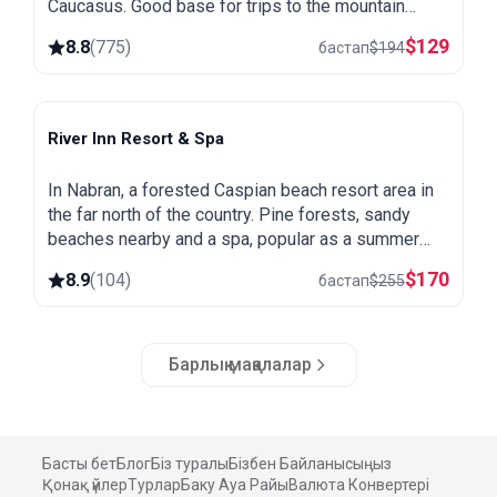
Caucasus. Good base for trips to the mountain
village of Khinalug.
$
129
8.8
(
775
)
бастап
$
194
River Inn Resort & Spa
Nabran
In Nabran, a forested Caspian beach resort area in
the far north of the country. Pine forests, sandy
beaches nearby and a spa, popular as a summer
getaway from Baku.
$
170
8.9
(
104
)
бастап
$
255
Барлық мақалалар
Басты бет
Блог
Біз туралы
Бізбен Байланысыңыз
Қонақ үйлер
Турлар
Баку Ауа Райы
Валюта Конвертері