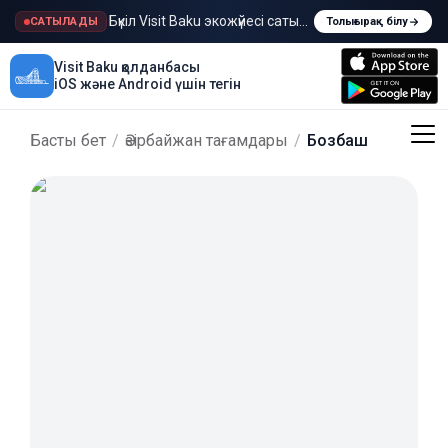
Бүкіл Visit Baku экожүйесі сатылады
САТЫЛАДЫ
Толығырақ білу
Visit Baku қолданбасы
iOS және Android үшін тегін
Басты бет
/
Әзірбайжан тағамдары
/
Бозбаш