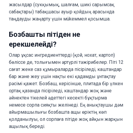
жасылдар (сукқымық, шалғам, шикі сарымсақ
сабақтары) табақшасы ауыр қойдың арасында
таңдауды жаңарту үшін мükеммел қосымша.
Бозбашты пітіден не
ерекшелейді?
Олар ұқсас ингредиенттерді (қой, нохат, картоп)
бөліссе де, толығымен әртүрлі тәжірибелер. Піті 12
сағат жеке саз құмыраларда пісіріледі, каштандар
бар және жеу үшін нақты екі қадамды ұнтақтау
рәсімі қажет. Бозбаш, керісінше, плитада бір үлкен
ортақ қазанда пісіріледі, каштандар жоқ және
әйнектен тікелей әдеттегі кесекті бұқтырма
немесе сорпа сияқты желінеді. Ең анықтаушы дәм
айырмашылығы бозбашта ащы өріктің көп
қолданылуы, ол сорпаға пітіде жоқ айқын жарқын
ащылық береді.