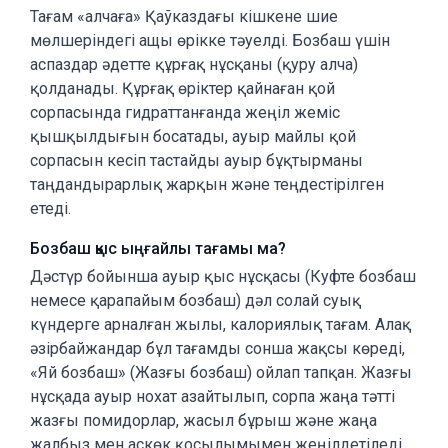
Тағам «алчаға» Қаўказдағы кішкене шие
мөлшеріндегі ащы өрікке тәуелді. Бозбаш үшін
аспаздар әдетте құрғақ нұсқаны (қуру алча)
қолданады. Құрғақ өріктер қайнаған қой
сорпасында гидраттанғанда жеңіл жеміс
қышқылдығын босатады, ауыр майлы қой
сорпасын кесіп тастайды ауыр бұқтырманы
таңдандырарлық жарқын және теңдестірілген
етеді.
Бозбаш қыс ыңғайлы тағамы ма?
Дәстүр бойынша ауыр қыс нұсқасы (Куфте бозбаш
немесе қарапайым бозбаш) дәл солай суық
күндерге арналған жылы, калориялық тағам. Алақ
әзірбайжандар бұл тағамды сонша жақсы көреді,
«Яй бозбаш» (Жазғы бозбаш) ойлап тапқан. Жазғы
нұсқада ауыр нохат азайтылып, сорпа жаңа тәтті
жазғы помидорлар, жасыл бұрыш және жаңа
жалбыз мен аскөк қосылымымен жеңілдетіледі