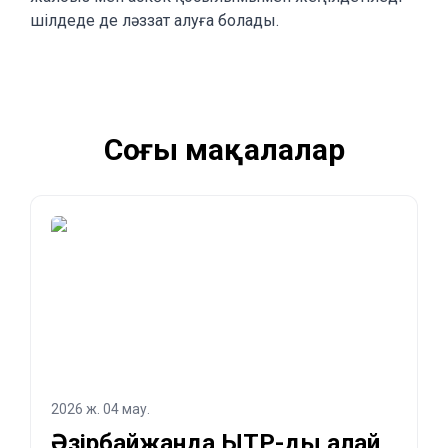
шілдеде де ләззат алуға болады.
Соңғы мақалалар
2026 ж. 04 мау.
Әзірбайжанда ЫТР-ды қалай