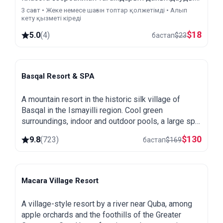
үйреніңіз. Белгілі орындарды қараңыз жəне
3 сағат • Жеке немесе шағын топтар қолжетімді • Алып
кету қызметі кіреді
жергілікті тәттілермен дәстүрлі шай іңіз.
$
18
5.0
(
4
)
бастап
$
23
Basqal Resort & SPA
Basqal
A mountain resort in the historic silk village of
Basqal in the Ismayilli region. Cool green
surroundings, indoor and outdoor pools, a large spa
and easy trips to Lahij and the Ismayilli mountains.
$
130
9.8
(
723
)
бастап
$
169
Macara Village Resort
Quba
A village-style resort by a river near Quba, among
apple orchards and the foothills of the Greater