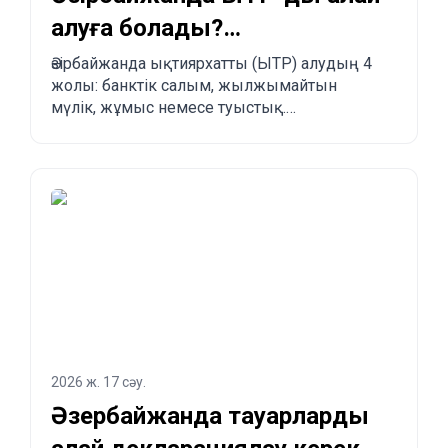
алуға болады?
Заңдастырудың 4 жолы
Әзірбайжанда ықтиярхатты (ЫТР) алудың 4
жолы: банктік салым, жылжымайтын
мүлік, жұмыс немесе туыстық.
Артықшылықтары, кемшіліктері және
басқа елдермен салыстыру.
2026 ж. 17 сәу.
Әзербайжанда тауарларды