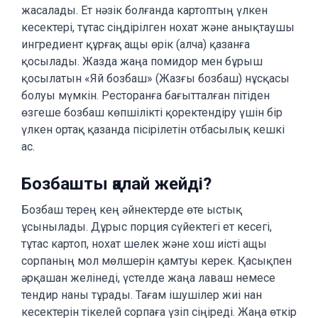
жасалады. Ет нәзік болғанда картоптың үлкен
кесектері, тұтас сіңдірілген нохат және анықтаушы
ингредиент құрғақ ащы өрік (алча) қазанға
қосылады. Жазда жаңа помидор мен бұрыш
қосылатын «Яй бозбаш» (Жазғы бозбаш) нұсқасы
болуы мүмкін. Ресторанға бағытталған пітіден
өзгеше бозбаш көпшілікті қоректендіру үшін бір
үлкен ортақ қазанда пісірілетін отбасылық кешкі
ас.
Бозбашты қалай жейді?
Бозбаш терең кең әйнектерде өте ыстық
ұсынылады. Дұрыс порция сүйектегі ет кесегі,
тұтас картоп, нохат шелек және хош иісті ащы
сорпаның мол мөлшерін қамтуы керек. Қасықпен
әрқашан желінеді, үстелде жаңа лаваш немесе
тендир наны тұрады. Тағам ішушілер жиі нан
кесектерін тікелей сорпаға үзіп сіңіреді. Жаңа өткір