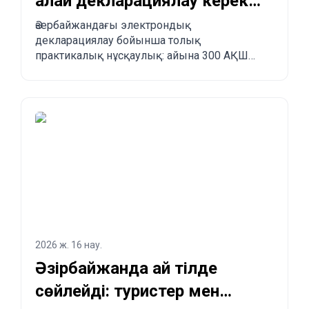
қалай декларациялау керек
және Қытайдан
Әзербайжандағы электрондық
декларациялау бойынша толық
Әзербайжанға қалай
практикалық нұсқаулық: айына 300 АҚШ
тапсырыс беруге болады?
долларына дейінгі бажсыз импорт лимиті,
міндетті ережелер, тыйым салынған
тауарлар, жеткізу мерзімдері және
Қытайдан, Түркиядан, АҚШ-тан және басқа
елдерден Әзербайжанға қадам-қадаммен
тапсырыс беру үдерісі.
2026 ж. 16 нау.
Әзірбайжанда қай тілде
сөйлейді: туристер мен