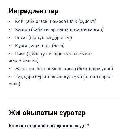
Ингредиенттер
Қой қабырғасы немесе білік (сүйекті)
Картоп (қабығы аршылып жартыланған)
Нохат (бір түні сіңдірілген)
Құрғақ ащы өрік (алча)
Пияз (қайнату кезінде тұтас немесе
жартыланған)
Жаңа жалбыз немесе кинза (безендіру үшін)
Тұз, қара бұрыш және куркума (алтын сорпа
үшін)
Жиі қойылатын сұрақтар
Бозбашта қандай өрік қолданылады?