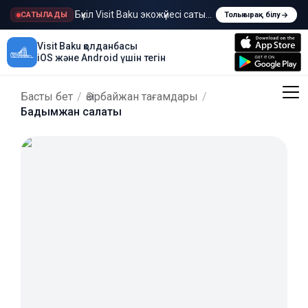
Бүкіл Visit Baku экожүйесі сатылады
САТЫЛАДЫ
Толығырақ білу
Visit Baku қолданбасы
iOS және Android үшін тегін
Басты бет
/
Әзірбайжан тағамдары
/
Бадымжан салаты