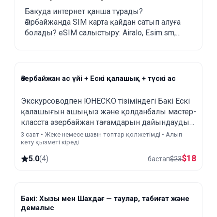
eSIM қалай сатып алуға
Бакуда интернет қанша тұрады?
Әзірбайжанда SIM карта қайдан сатып алуға
болады?
болады? eSIM салыстыру: Airalo, Esim.sm,
Yesim.
Әзербайжан ас үйі + Ескі қалашық + түскі ас
Экскурсоводпен ЮНЕСКО тізіміндегі Бакі Ескі
қалашығын ашыңыз жəне қолданбалы мастер-
класста әзербайжан тағамдарын дайындауды
үйреніңіз. Белгілі орындарды қараңыз жəне
3 сағат • Жеке немесе шағын топтар қолжетімді • Алып
кету қызметі кіреді
жергілікті тәттілермен дәстүрлі шай іңіз.
$
18
5.0
(
4
)
бастап
$
23
Бакі: Хызы мен Шахдағ — таулар, табиғат және
демалыс