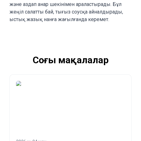
және аздап анар шекінімен араластырады. Бұл
жеңіл салатты бай, тығыз соусқа айналдырады,
ыстық жазық нанға жағылғанда керемет.
Соңғы мақалалар