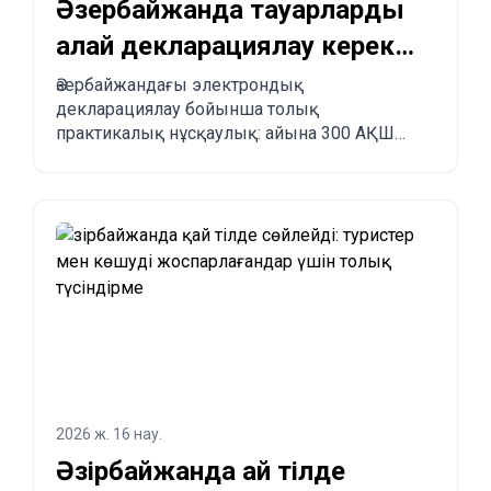
Әзербайжанда тауарларды
қалай декларациялау керек
және Қытайдан
Әзербайжандағы электрондық
декларациялау бойынша толық
Әзербайжанға қалай
практикалық нұсқаулық: айына 300 АҚШ
тапсырыс беруге болады?
долларына дейінгі бажсыз импорт лимиті,
міндетті ережелер, тыйым салынған
тауарлар, жеткізу мерзімдері және
Қытайдан, Түркиядан, АҚШ-тан және басқа
елдерден Әзербайжанға қадам-қадаммен
тапсырыс беру үдерісі.
2026 ж. 16 нау.
Әзірбайжанда қай тілде