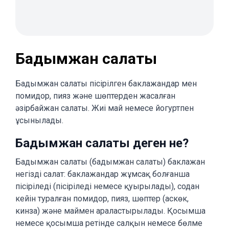
Бадымжан салаты
Бадымжан салаты пісірілген баклажандар мен
помидор, пияз және шөптерден жасалған
әзірбайжан салаты. Жиі май немесе йогуртпен
ұсынылады.
Бадымжан салаты деген не?
Бадымжан салаты (бадымжан салаты) баклажан
негізді салат: баклажандар жұмсақ болғанша
пісіріледі (пісіріледі немесе қуырылады), содан
кейін туралған помидор, пияз, шөптер (аскөк,
кинза) және маймен араластырылады. Қосымша
немесе қосымша ретінде салқын немесе бөлме