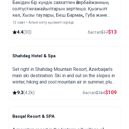
Бакіден бір күндік саяхатпен Әзербайжанның
солтүстікғажайыптарын зерттеңіз. Қызғылт
көл, Хызы таулары, Беш Бармақ, Губа және
Шахдағ тау курортын қараңыз.
12 сағат • Алып кету қызметі кіреді
$
13
4.4
(
30
)
бастап
$
17
Shahdag Hotel & Spa
Shahdag
Set right in Shahdag Mountain Resort, Azerbaijan's
main ski destination. Ski in and out on the slopes in
winter, hiking and cool mountain air in summer, plus
a spa and heated pool.
$
109
9.3
(
4.2k
)
бастап
$
164
Basqal Resort & SPA
Basqal