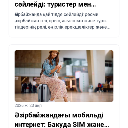
сөйлейді: туристер мен
көшуді жоспарлағандар
Әзірбайжанда қай тілде сөйлейді: ресми
әзірбайжан тілі, орыс, ағылшын және түрік
үшін толық түсіндірме
тілдерінің рөлі, өңірлік ерекшеліктер және
туристер мен көшіп келгісі келетіндерге
практикалық кеңестер.
2026 ж. 23 ақп.
Әзірбайжандағы мобильді
интернет: Бакуда SIM және