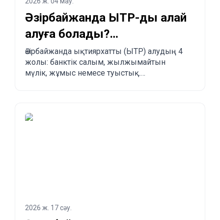
2026 ж. 04 мау.
Әзірбайжанда ЫТР-ды қалай
алуға болады?
Заңдастырудың 4 жолы
Әзірбайжанда ықтиярхатты (ЫТР) алудың 4
жолы: банктік салым, жылжымайтын
мүлік, жұмыс немесе туыстық.
Артықшылықтары, кемшіліктері және
басқа елдермен салыстыру.
2026 ж. 17 сәу.