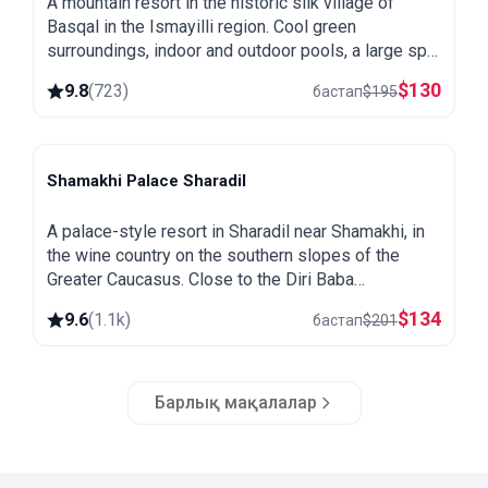
A mountain resort in the historic silk village of
Basqal in the Ismayilli region. Cool green
surroundings, indoor and outdoor pools, a large spa
and easy trips to Lahij and the Ismayilli mountains.
$
130
9.8
(
723
)
бастап
$
195
Shamakhi Palace Sharadil
Shamakhi
A palace-style resort in Sharadil near Shamakhi, in
the wine country on the southern slopes of the
Greater Caucasus. Close to the Diri Baba
mausoleum, the Yeddi Gumbaz tombs and the
$
134
9.6
(
1.1k
)
бастап
$
201
Pirqulu forests.
Барлық мақалалар