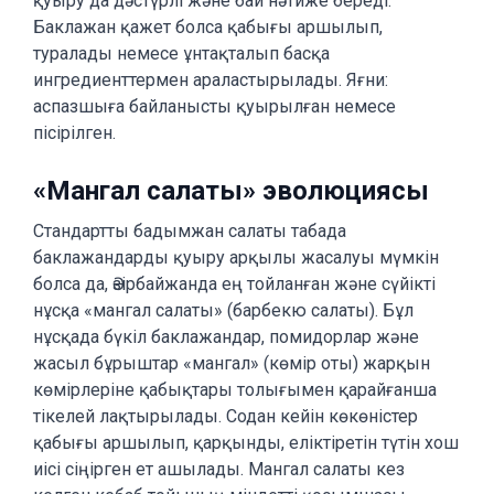
қуыру да дәстүрлі және бай нәтиже береді.
Баклажан қажет болса қабығы аршылып,
туралады немесе ұнтақталып басқа
ингредиенттермен араластырылады. Яғни:
аспазшыға байланысты қуырылған немесе
пісірілген.
«Мангал салаты» эволюциясы
Стандартты бадымжан салаты табада
баклажандарды қуыру арқылы жасалуы мүмкін
болса да, Әзірбайжанда ең тойланған және сүйікті
нұсқа «мангал салаты» (барбекю салаты). Бұл
нұсқада бүкіл баклажандар, помидорлар және
жасыл бұрыштар «мангал» (көмір оты) жарқын
көмірлеріне қабықтары толығымен қарайғанша
тікелей лақтырылады. Содан кейін көкөністер
қабығы аршылып, қарқынды, еліктіретін түтін хош
иісі сіңірген ет ашылады. Мангал салаты кез