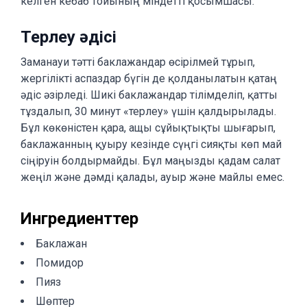
келген кебаб тойының міндетті қосымшасы.
Терлеу әдісі
Заманауи тәтті баклажандар өсірілмей тұрып,
жергілікті аспаздар бүгін де қолданылатын қатаң
әдіс әзірледі. Шикі баклажандар тілімделіп, қатты
тұздалып, 30 минут «терлеу» үшін қалдырылады.
Бұл көкөністен қара, ащы сұйықтықты шығарып,
баклажанның қуыру кезінде сүңгі сияқты көп май
сіңіруін болдырмайды. Бұл маңызды қадам салат
жеңіл және дәмді қалады, ауыр және майлы емес.
Ингредиенттер
Баклажан
Помидор
Пияз
Шөптер