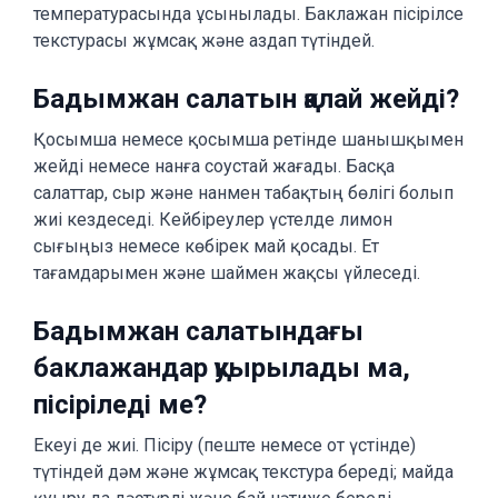
температурасында ұсынылады. Баклажан пісірілсе
текстурасы жұмсақ және аздап түтіндей.
Бадымжан салатын қалай жейді?
Қосымша немесе қосымша ретінде шанышқымен
жейді немесе нанға соустай жағады. Басқа
салаттар, сыр және нанмен табақтың бөлігі болып
жиі кездеседі. Кейбіреулер үстелде лимон
сығыңыз немесе көбірек май қосады. Ет
тағамдарымен және шаймен жақсы үйлеседі.
Бадымжан салатындағы
баклажандар қуырылады ма,
пісіріледі ме?
Екеуі де жиі. Пісіру (пеште немесе от үстінде)
түтіндей дәм және жұмсақ текстура береді; майда