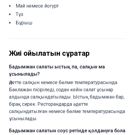
Май немесе йогурт
Тұз
Бұрыш
Жиі қойылатын сұрақтар
Бадымжан салаты ыстық па, салқын ма
ұсынылады?
Әдетте салқын немесе бөлме температурасында.
Баклажан пісіріледі, содан кейін салат ұсынар
алдында салқындатылады. Ыстық бадымжан бар,
бірақ сирек. Ресторандарда әдетте
салқындатылған немесе бөлме температурасында
ұсынылады.
Бадымжан салатын соус ретінде қолдануға бола