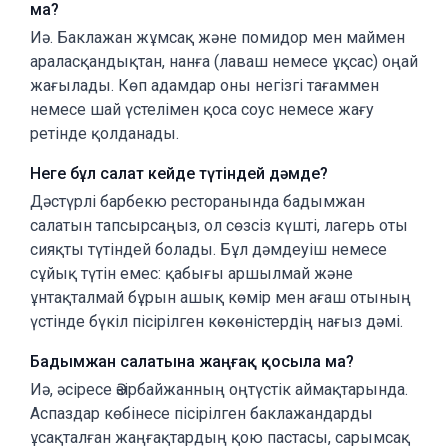
ма?
Иә. Баклажан жұмсақ және помидор мен маймен
араласқандықтан, нанға (лаваш немесе ұқсас) оңай
жағылады. Көп адамдар оны негізгі тағаммен
немесе шай үстелімен қоса соус немесе жағу
ретінде қолданады.
Неге бұл салат кейде түтіндей дәмде?
Дәстүрлі барбекю ресторанында бадымжан
салатын тапсырсаңыз, ол сөзсіз күшті, лагерь оты
сияқты түтіндей болады. Бұл дәмдеуіш немесе
сұйық түтін емес: қабығы аршылмай және
ұнтақталмай бұрын ашық көмір мен ағаш отының
үстінде бүкіл пісірілген көкөністердің нағыз дәмі.
Бадымжан салатына жаңғақ қосыла ма?
Иә, әсіресе Әзірбайжанның оңтүстік аймақтарында.
Аспаздар көбінесе пісірілген баклажандарды
ұсақталған жаңғақтардың қою пастасы, сарымсақ