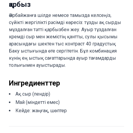
қарбыз
Әзірбайжанға шілде немесе тамызда келсеңіз,
сүйікті жергілікті рәсімді көресіз: тұзды ақ сырды
мұздалған тәтті қарбызбен жеу. Ауыр тұздалған
кремді сыр мен жемістің қантты, сулы қысымы
арасындағы шектен тыс контраст 40 градустық
Баку ыстығында өте сергітетін. Бұл комбинация
күнің ең ыстық сағаттарында ауыр тағамдарды
толығымен ауыстырады.
Ингредиенттер
Ақ сыр (пендір)
Май (міндетті емес)
Кейде: жаңғақ, шөптер