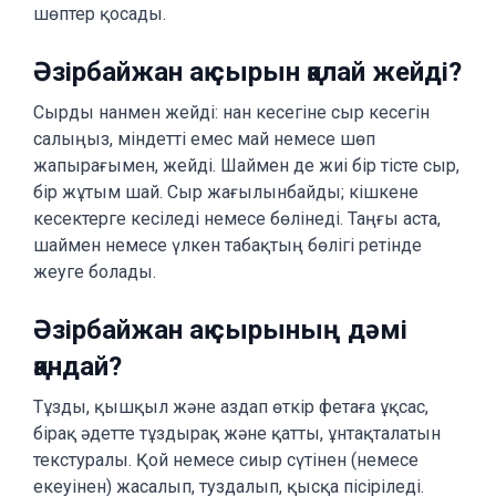
шөптер қосады.
Әзірбайжан ақ сырын қалай жейді?
Сырды нанмен жейді: нан кесегіне сыр кесегін
салыңыз, міндетті емес май немесе шөп
жапырағымен, жейді. Шаймен де жиі бір тісте сыр,
бір жұтым шай. Сыр жағылынбайды; кішкене
кесектерге кесіледі немесе бөлінеді. Таңғы аста,
шаймен немесе үлкен табақтың бөлігі ретінде
жеуге болады.
Әзірбайжан ақ сырының дәмі
қандай?
Тұзды, қышқыл және аздап өткір фетаға ұқсас,
бірақ әдетте тұздырақ және қатты, ұнтақталатын
текстуралы. Қой немесе сиыр сүтінен (немесе
екеуінен) жасалып, туздалып, қысқа пісіріледі.