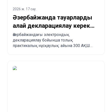
2026 ж. 17 сәу.
Әзербайжанда тауарларды
қалай декларациялау керек
және Қытайдан
Әзербайжандағы электрондық
декларациялау бойынша толық
Әзербайжанға қалай
практикалық нұсқаулық: айына 300 АҚШ
тапсырыс беруге болады?
долларына дейінгі бажсыз импорт лимиті,
міндетті ережелер, тыйым салынған
тауарлар, жеткізу мерзімдері және
Қытайдан, Түркиядан, АҚШ-тан және басқа
елдерден Әзербайжанға қадам-қадаммен
тапсырыс беру үдерісі.