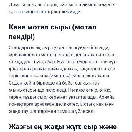
Дәмі таза және тұзды, нан мен шаймен немесе
тәтті тосаппен контраст жасайды.
Көне мотал сыры (мотал
пендірі)
Стандартты ақ сыр туздалған күйде болса да,
Әзірбайжанда «мотал пендірі» деп аталатын көне,
өте қадірлі нұсқа бар. Бұл сыр тұздалған қой сүті
іріңдерін арнайы дайындалған, төңкерілген қой
терісі қапшығына («мотал») салып жасалады.
Содан кейін бірнеше ай бойы салқын тау
жыныстарында пісіріледі. Нәтиже өткір, өткір,
терең тұзды сыр, керемет ұнтақталады. Арнайы
қонақтарға арналған деликатес, ыстық нан мен
жаңа тау шөптерімен тамаша үйлеседі.
Жазғы ең жақсы жұп: сыр және