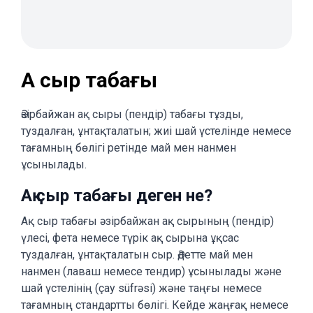
Ақ сыр табағы
Әзірбайжан ақ сыры (пендір) табағы тұзды,
туздалған, ұнтақталатын; жиі шай үстелінде немесе
тағамның бөлігі ретінде май мен нанмен
ұсынылады.
Ақ сыр табағы деген не?
Ақ сыр табағы әзірбайжан ақ сырының (пендір)
үлесі, фета немесе түрік ақ сырына ұқсас
туздалған, ұнтақталатын сыр. Әдетте май мен
нанмен (лаваш немесе тендир) ұсынылады және
шай үстелінің (çay süfrəsi) және таңғы немесе
тағамның стандартты бөлігі. Кейде жаңғақ немесе