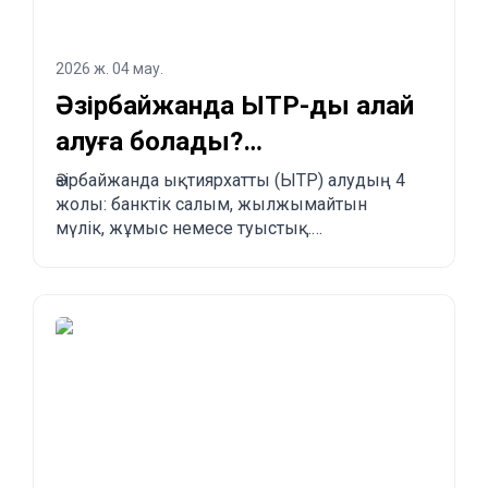
2026 ж. 04 мау.
Әзірбайжанда ЫТР-ды қалай
алуға болады?
Заңдастырудың 4 жолы
Әзірбайжанда ықтиярхатты (ЫТР) алудың 4
жолы: банктік салым, жылжымайтын
мүлік, жұмыс немесе туыстық.
Артықшылықтары, кемшіліктері және
басқа елдермен салыстыру.