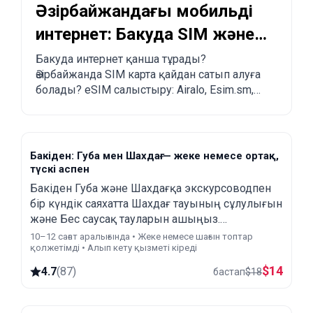
Әзірбайжандағы мобильді
интернет: Бакуда SIM және
eSIM қалай сатып алуға
Бакуда интернет қанша тұрады?
Әзірбайжанда SIM карта қайдан сатып алуға
болады?
болады? eSIM салыстыру: Airalo, Esim.sm,
Yesim.
Бакіден: Губа мен Шахдағ — жеке немесе ортақ,
түскі аспен
Бакіден Губа жəне Шахдағқа экскурсоводпен
бір күндік саяхатта Шахдағ тауының сұлулығын
жəне Бес саусақ тауларын ашыңыз.
Аттракциондар мен арқан жолдарында ең
10–12 сағат аралығында • Жеке немесе шағын топтар
қолжетімді • Алып кету қызметі кіреді
қуатты әсерді сезініңіз.
$
14
4.7
(
87
)
бастап
$
18