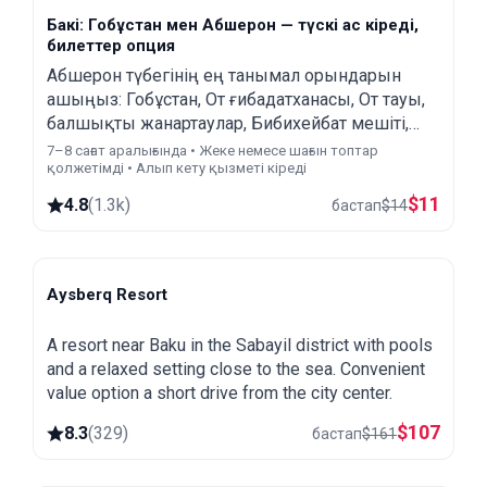
Бакі: Гобұстан мен Абшерон — түскі ас кіреді,
билеттер опция
Абшерон түбегінің ең танымал орындарын
ашыңыз: Гобұстан, От ғибадатханасы, От тауы,
балшықты жанартаулар, Бибихейбат мешіті,
алғашқы мұнай құдықтары мен Хейдар Әлиев
7–8 сағат аралығында • Жеке немесе шағын топтар
қолжетімді • Алып кету қызметі кіреді
орталығы.
$
11
4.8
(
1.3k
)
бастап
$
14
Aysberq Resort
Baku
A resort near Baku in the Sabayil district with pools
and a relaxed setting close to the sea. Convenient
value option a short drive from the city center.
$
107
8.3
(
329
)
бастап
$
161