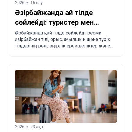
2026 ж. 16 нау.
Әзірбайжанда қай тілде
сөйлейді: туристер мен
көшуді жоспарлағандар
Әзірбайжанда қай тілде сөйлейді: ресми
әзірбайжан тілі, орыс, ағылшын және түрік
үшін толық түсіндірме
тілдерінің рөлі, өңірлік ерекшеліктер және
туристер мен көшіп келгісі келетіндерге
практикалық кеңестер.
2026 ж. 23 ақп.