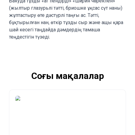
Бакуда тұзды «аг пендірді» «ширин чөрекпен»
(жылтыр глазурьлі тәтті, бриошке ұқсас сүт наны)
жұптастыру өте дәстүрлі таңғы ас. Тәтті,
бұқтырылған нан, өткір тұзды сыр және ащы қара
шай кесегі таңдайда дәмдердің тамаша
теңдестігін түзеді.
Соңғы мақалалар