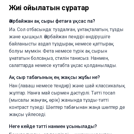
Жиі қойылатын сұрақтар
Әзірбайжан ақ сыры фетаға ұқсас па?
Иә. Сол отбасында: туздалған, ұнтақталатын, тұзды
және қышқыл. Әзірбайжан пендірі өндірушіге
байланысты аздап тұздырақ немесе қаттырақ
болуы мүмкін. Фета немесе түрік ақ сырын
ұнататын болсаңыз, стилін танисыз. Нанмен,
салаттарда немесе кутабта ұқсас қолданылады.
Ақ сыр табағының ең жақсы жұбы не?
Нан (лаваш немесе тендир) және шай классикалық
жұптар. Нанға май сырмен дәстүрлі. Тәтті тосап
(мысалы жаңғақ, өрік) жанында тұзды-тәтті
контраст түзеді. Шөптер табағынан жаңа шөптер де
жақсы үйлеседі.
Неге кейде тәтті нанмен ұсынылады?