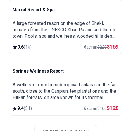
Marxal Resort & Spa
Sheki
A large forested resort on the edge of Sheki,
minutes from the UNESCO Khan Palace and the old
town. Pools, spa and wellness, wooded hillsides
and a great base for exploring northern Azerbaijan.
$
169
9.6
(
1k
)
бастап
$
220
Springs Wellness Resort
Lankaran
A wellness resort in subtropical Lankaran in the far
south, close to the Caspian, tea plantations and the
Hirkan forests. An area known for its thermal
springs, green and warm all year round.
$
128
9.4
(
51
)
бастап
$
166
Барлық мақалалар