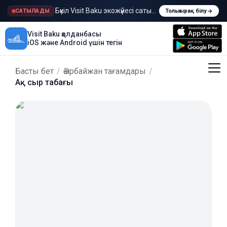
Бүкіл Visit Baku экожүйесі сатылады
САТЫЛАДЫ
Толығырақ білу
Visit Baku қолданбасы
iOS және Android үшін тегін
Басты бет
/
Әзірбайжан тағамдары
/
Ақ сыр табағы