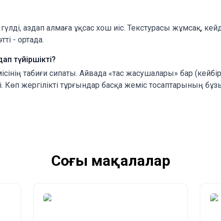
лді, аздап алмаға ұқсас хош иіс. Текстурасы жұмсақ, кейд
ті - ортада.
ап түйіршікті?
місінің табиғи сипаты. Айвада «тас жасушалары» бар (кейбір
і. Көп жергілікті тұрғындар басқа жеміс тосаптарының бұз
Соңғы мақалалар