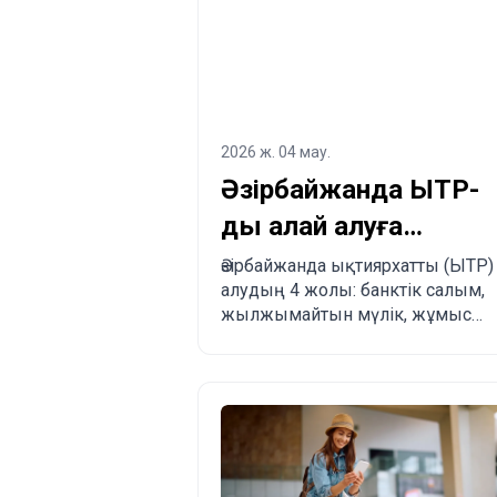
2026 ж. 04 мау.
Әзірбайжанда ЫТР-
ды қалай алуға
болады?
Әзірбайжанда ықтиярхатты (ЫТР)
алудың 4 жолы: банктік салым,
Заңдастырудың 4
жылжымайтын мүлік, жұмыс
жолы
немесе туыстық.
Артықшылықтары, кемшіліктері
және басқа елдермен салыстыру