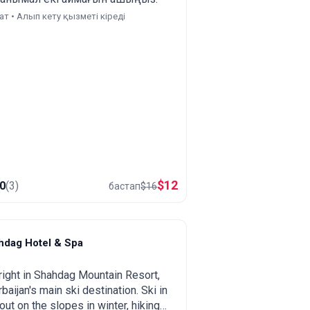
ғат • Алып кету қызметі кіреді
$
12
.0
(
3
)
бастап
$
16
hdag Hotel & Spa
hahdag
right in Shahdag Mountain Resort,
baijan's main ski destination. Ski in
out on the slopes in winter, hiking