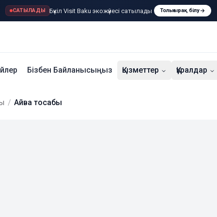
Бүкіл Visit Baku экожүйесі сатылады
САТЫЛАДЫ
Толығырақ білу
үйлер
Бізбен Байланысыңыз
Қызметтер
Құралдар
ры
/
Айва тосабы