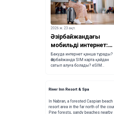
2026 ж. 23 ақп.
Әзірбайжандағы
мобильді интернет:
Бакуда SIM және
Бакуда интернет қанша тұрады?
Әзірбайжанда SIM карта қайдан
eSIM қалай сатып
сатып алуға болады? eSIM
алуға болады?
салыстыру: Airalo, Esim.sm, Yesim
River Inn Resort & Spa
Nabran
In Nabran, a forested Caspian beach
resort area in the far north of the coun
Pine forests, sandy beaches nearby