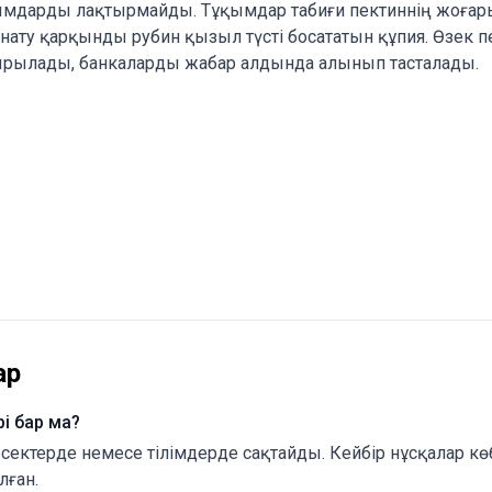
қымдарды лақтырмайды. Тұқымдар табиғи пектиннің жоғары
ату қарқынды рубин қызыл түсті босататын құпия. Өзек п
ырылады, банкаларды жабар алдында алынып тасталады.
ар
і бар ма?
есектерде немесе тілімдерде сақтайды. Кейбір нұсқалар кө
лған.