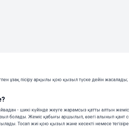
тпен ұзақ пісіру арқылы қою қызыл түске дейін жасалады
е?
айвадан - шикі күйінде жеуге жарамсыз қатты алтын жемі
ызыл болады. Жеміс қабығы аршылып, өзегі алынып қант 
лады. Тосап жиі қою қызыл және кесекті немесе тегізірек