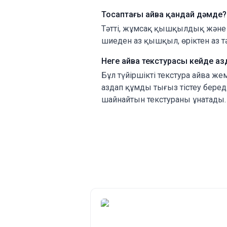
Тосаптағы айва қандай дәмде?
Тәтті, жұмсақ қышқылдық және гү
шиеден аз қышқыл, өріктен аз тәт
Неге айва текстурасы кейде азд
Бұл түйіршікті текстура айва же
аздап құмды тығыз тістеу беред
шайнайтын текстураны ұнатады.