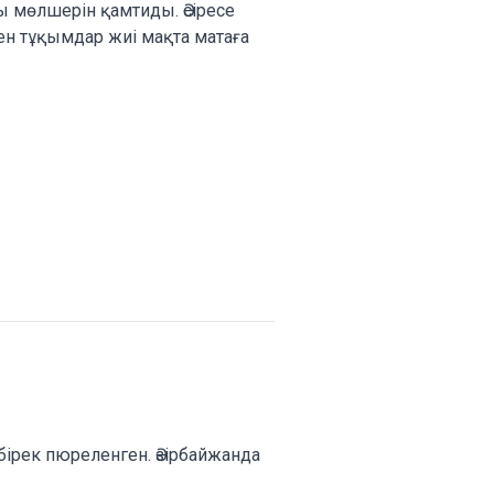
 мөлшерін қамтиды. Әсіресе
ен тұқымдар жиі мақта матаға
бірек пюреленген. Әзірбайжанда