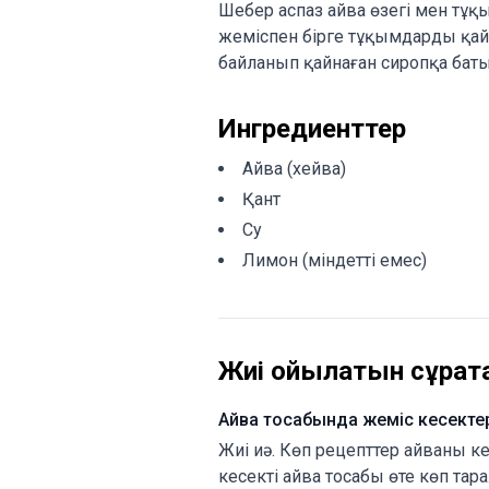
Шебер аспаз айва өзегі мен тұ
жеміспен бірге тұқымдарды қайн
байланып қайнаған сиропқа бат
Ингредиенттер
Айва (хейва)
Қант
Су
Лимон (міндетті емес)
Жиі қойылатын сұрақт
Айва тосабында жеміс кесектер
Жиі иә. Көп рецепттер айваны к
кесекті айва тосабы өте көп тара