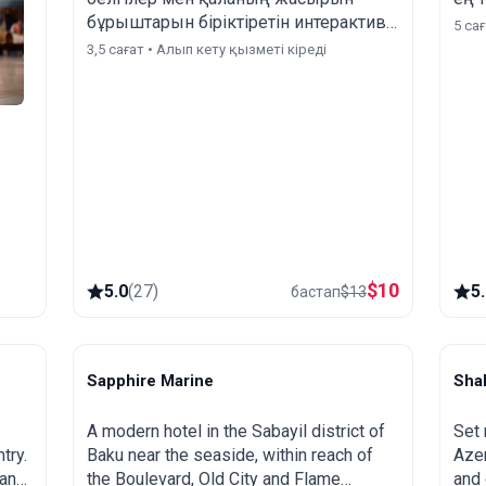
тапсырыс беру үдерісі.
бұрыштарын біріктіретін интерактивті
5 са
жаяу серуенмен зерттеңіз.
3,5 сағат • Алып кету қызметі кіреді
Жұмбақтарды шешіңіз, сырларды
ашыңыз, қаланы ашыңыз!
$
10
5.0
(
27
)
5
бастап
$
13
.
Sapphire Marine
Sha
Baku
S
A modern hotel in the Sabayil district of
Set 
try.
Baku near the seaside, within reach of
Azer
 and
the Boulevard, Old City and Flame
and 