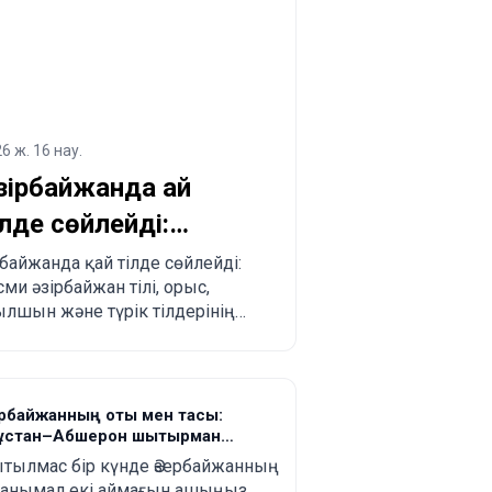
6 ж. 16 нау.
зірбайжанда қай
ілде сөйлейді:
уристер мен көшуді
ірбайжанда қай тілде сөйлейді:
сми әзірбайжан тілі, орыс,
оспарлағандар үшін
ылшын және түрік тілдерінің
олық түсіндірме
лі, өңірлік ерекшеліктер және
ристер мен көшіп келгісі
летіндерге практикалық
ңестер.
рбайжанның оты мен тасы:
ұстан–Абшерон шытырман
ғасы
тылмас бір күнде Әзербайжанның
танымал екі аймағын ашыңыз.