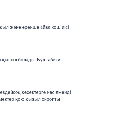
қыл және ерекше айва хош иісі.
ю қызыл болады. Бұл табиғи
кездейсоқ кесектерге кесілмейді.
 жиектер қою қызыл сиропты