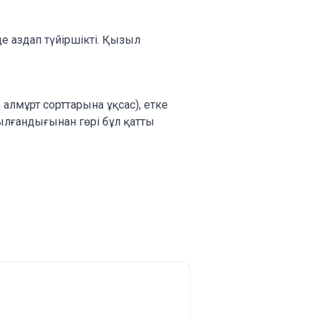
е аздап түйіршікті. Қызыл
 алмұрт сорттарына ұқсас), етке
ылғандығынан гөрі бұл қатты