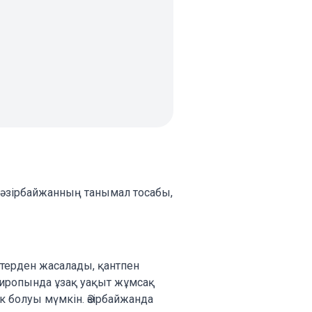
; әзірбайжанның танымал тосабы,
стерден жасалады, қантпен
сиропында ұзақ уақыт жұмсақ
 болуы мүмкін. Әзірбайжанда