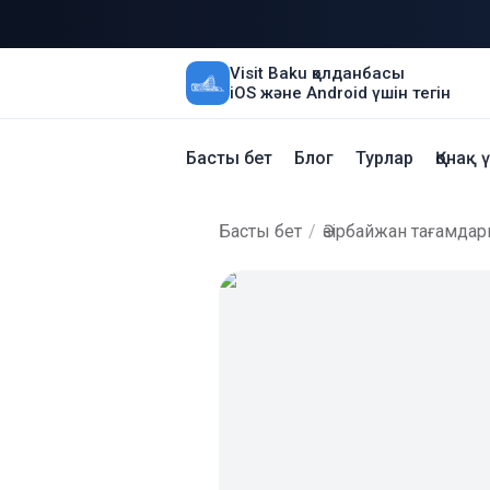
Visit Baku қолданбасы
iOS және Android үшін тегін
Басты бет
Блог
Турлар
Қонақ 
Басты бет
/
Әзірбайжан тағамда