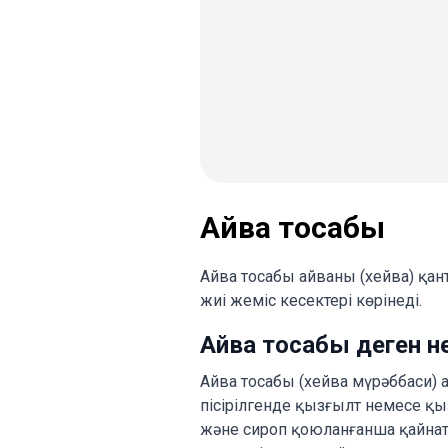
Айва тосабы
Айва тосабы айваны (хейва) қан
жиі жеміс кесектері көрінеді.
Айва тосабы деген н
Айва тосабы (хейва мүрәббаси) 
пісірілгенде қызғылт немесе қ
және сироп қоюланғанша қайнаты