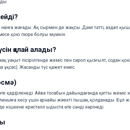
ады.
ейді?
нанға жағады. Ақ сырмен де жақсы. Дәмі тәтті, аздап қыш
месе қою пюре болуы мүмкін.
сін қалай алады?
зақ уақыт пісірілгенде жеміс пен сироп қызғылт, содан қо
 ұқсас). Жасанды түс қажет емес.
әсмә)
өте қадірленеді. Айва тосабын дайындағанда қатты жеміс 
 клиньяға кесу үшін арнайы жиекті пышақ қолданады. Бұл
е кішкене кристалл ыдыста өте сәнді көрінеді.
сы