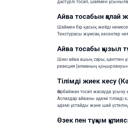
дәстүрлі тосап, шаймен ұсыныл
Айва тосабын қалай ж
Шаймен бір қасық жейді немесе 
Текстурасы жұмсақ кесектер не
Айва тосабы қызыл тү
Шикі айва ашық сары; қантпен ұ
реакция (алманың қоңырлануына
Тілімді жиек кесу (К
Әзірбайжан тосап жасауда ұсыну 
Аспаздар айваны әдемі тілімді
әдемі ұстайды және шай үстелінд
Өзек пен тұқым құпия