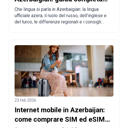
per turisti e chi vuole
Che lingua si parla in Azerbaigian: la lingua
ufficiale azera, il ruolo del russo, dell’inglese e
trasferirsi
del turco, le differenze regionali e i consigli
pratici per turisti e futuri residenti.
23 feb 2026
Internet mobile in Azerbaijan:
come comprare SIM ed eSIM