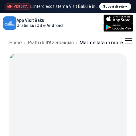
L'intero ecosistema Visit Baku è in vendita
IN VENDITA
Scopri di più
App Visit Baku
Gratis su iOS e Android
Home
/
Piatti dell'Azerbaigian
/
Marmellata di more