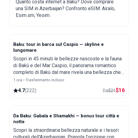
a Baku
Quanto costa internet a Baku? Dove comprare
una SIM in Azerbaijan? Confronto eSIM: Airalo,
Esim.sm, Yesim.
Baku: tour in barca sul Caspio — skyline e
lungomare
Scopri in 45 minuti le bellezze nascoste e la fauna
di Bakù e del Mar Caspio; il panorama romantico
completo di Bakù dal mare rivela una bellezza che
unisce l'architettura d'Oriente e d'Occidente.
1 ora • Trasferimento incluso
$
16
4.7
(
222
)
Da
$
21
Da Baku: Gabala e Shamakhi — bonus tour città e
notte
Scopri la straordinaria bellezza naturale e i tesori
culturali dell'Azerbaigian. Prenota l'opzione con