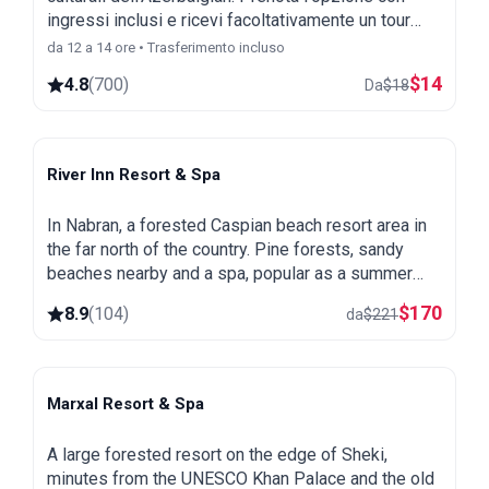
ingressi inclusi e ricevi facoltativamente un tour
diurno e serale omaggio a Bakù come bonus
da 12 a 14 ore • Trasferimento incluso
speciale.
$
14
4.8
(
700
)
Da
$
18
River Inn Resort & Spa
Nabran
In Nabran, a forested Caspian beach resort area in
the far north of the country. Pine forests, sandy
beaches nearby and a spa, popular as a summer
getaway from Baku.
$
170
8.9
(
104
)
da
$
221
Marxal Resort & Spa
Sheki
A large forested resort on the edge of Sheki,
minutes from the UNESCO Khan Palace and the old