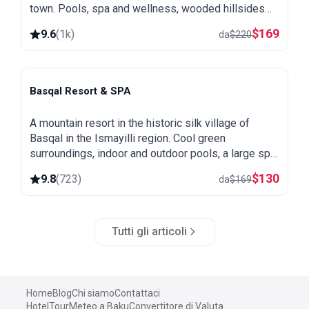
town. Pools, spa and wellness, wooded hillsides
and a great base for exploring northern Azerbaijan.
$
169
9.6
(
1k
)
da
$
220
Basqal Resort & SPA
Basqal
A mountain resort in the historic silk village of
Basqal in the Ismayilli region. Cool green
surroundings, indoor and outdoor pools, a large spa
and easy trips to Lahij and the Ismayilli mountains.
$
130
9.8
(
723
)
da
$
169
Tutti gli articoli
Home
Blog
Chi siamo
Contattaci
Hotel
Tour
Meteo a Baku
Convertitore di Valuta