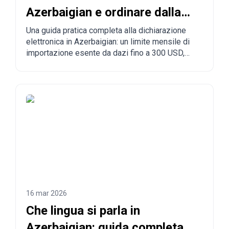
Azerbaigian e ordinare dalla
Cina all'Azerbaigian?
Una guida pratica completa alla dichiarazione
elettronica in Azerbaigian: un limite mensile di
importazione esente da dazi fino a 300 USD,
regole obbligatorie, merci vietate, tempi di
consegna e il processo passo dopo passo per
ordinare dalla Cina, dalla Turchia, dagli Stati Uniti
e da altri Paesi verso l'Azerbaigian.
16 mar 2026
Che lingua si parla in
Azerbaigian: guida completa