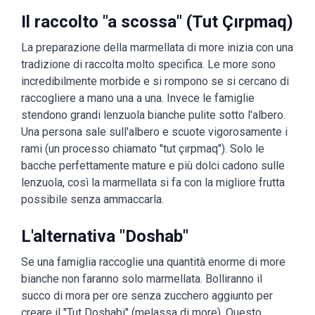
Il raccolto "a scossa" (Tut Çırpmaq)
La preparazione della marmellata di more inizia con una
tradizione di raccolta molto specifica. Le more sono
incredibilmente morbide e si rompono se si cercano di
raccogliere a mano una a una. Invece le famiglie
stendono grandi lenzuola bianche pulite sotto l'albero.
Una persona sale sull'albero e scuote vigorosamente i
rami (un processo chiamato "tut çırpmaq"). Solo le
bacche perfettamente mature e più dolci cadono sulle
lenzuola, così la marmellata si fa con la migliore frutta
possibile senza ammaccarla.
L'alternativa "Doshab"
Se una famiglia raccoglie una quantità enorme di more
bianche non faranno solo marmellata. Bolliranno il
succo di mora per ore senza zucchero aggiunto per
creare il "Tut Doshabi" (melassa di more). Questo