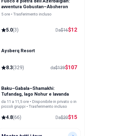
Fuoco e pietra dell’Azerbaigian:
avventura Gobustan–Absheron
5 ore • Trasferimento incluso
$
12
5.0
(
3
)
Da
$
16
Aysberq Resort
Baku
$
107
8.3
(
329
)
da
$
139
Baku–Gabala–Shamakhi:
Tufandag, lago Nohur e lavanda
da 11 a 11,5 ore • Disponibile in privato o in
piccoli gruppi • Trasferimento incluso
$
15
4.8
(
66
)
Da
$
20