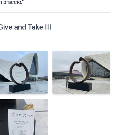
n braccio.”
 Give and Take III