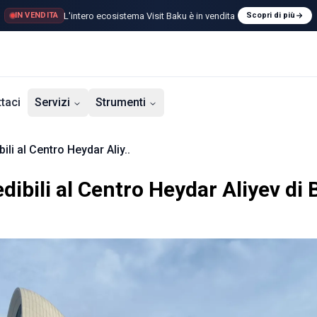
L'intero ecosistema Visit Baku è in vendita
IN VENDITA
Scopri di più
taci
Servizi
Strumenti
bili al Centro Heydar Aliy..
edibili al Centro Heydar Aliyev di