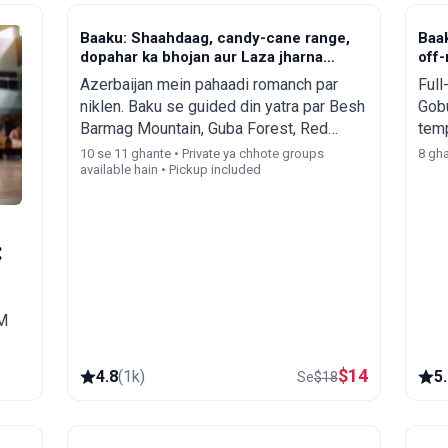
अज़रबैजान तक चरण-दर-चरण ऑर्डर करने की
प्रक्रिया।
Baaku: Shaahdaag, candy-cane range,
Baa
dopahar ka bhojan aur Laza jharna
off-
(optional)
Azerbaijan mein pahaadi romanch par
Full
niklen. Baku se guided din yatra par Besh
Gobu
Barmag Mountain, Guba Forest, Red
temp
Village, Shahdag Resort aur Laza
Aliy
10 se 11 ghante • Private ya chhote groups
8 gha
available hain • Pickup included
Waterfall ki khoobsurti khojen.
lunc
:
IM
$
14
4.8
(
1k
)
5
Se
$
18