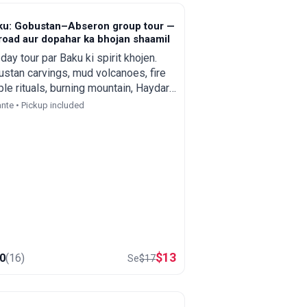
ku: Gobustan–Abseron group tour —
road aur dopahar ka bhojan shaamil
-day tour par Baku ki spirit khojen.
stan carvings, mud volcanoes, fire
le rituals, burning mountain, Haydar
ev center dekhen aur local-style
nte • Pickup included
h ka aanand len.
$
13
.0
(
16
)
Se
$
17