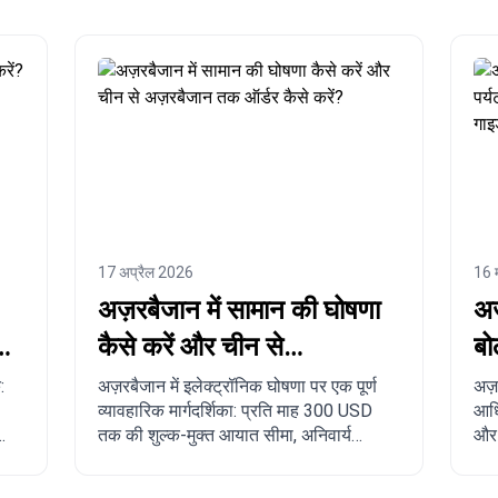
17 अप्रैल 2026
16 
अज़रबैजान में सामान की घोषणा
अज
4
कैसे करें और चीन से
बो
अज़रबैजान तक ऑर्डर कैसे
रि
:
अज़रबैजान में इलेक्ट्रॉनिक घोषणा पर एक पूर्ण
अज़
व्यावहारिक मार्गदर्शिका: प्रति माह 300 USD
आधि
करें?
पू
तक की शुल्क-मुक्त आयात सीमा, अनिवार्य
और त
नियम, प्रतिबंधित सामान, डिलीवरी समय, और
पर्
चीन, तुर्की, अमेरिका तथा अन्य देशों से
व्य