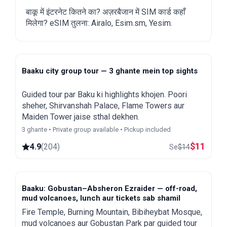
बाकू में इंटरनेट कितने का? अज़रबैजान में SIM कार्ड कहाँ
मिलेगा? eSIM तुलना: Airalo, Esim.sm, Yesim.
Baaku city group tour — 3 ghante mein top sights
Guided tour par Baku ki highlights khojen. Poori
sheher, Shirvanshah Palace, Flame Towers aur
Maiden Tower jaise sthal dekhen.
3 ghante • Private group available • Pickup included
$
11
4.9
(
204
)
Se
$
14
Baaku: Gobustan–Absheron Ezraider — off-road,
mud volcanoes, lunch aur tickets sab shamil
Fire Temple, Burning Mountain, Bibiheybat Mosque,
mud volcanoes aur Gobustan Park par guided tour