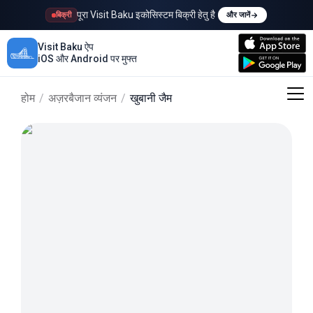
पूरा Visit Baku इकोसिस्टम बिक्री हेतु है
बिक्री
और जानें
Visit Baku ऐप
iOS और Android पर मुफ्त
होम
/
अज़रबैजान व्यंजन
/
खुबानी जैम