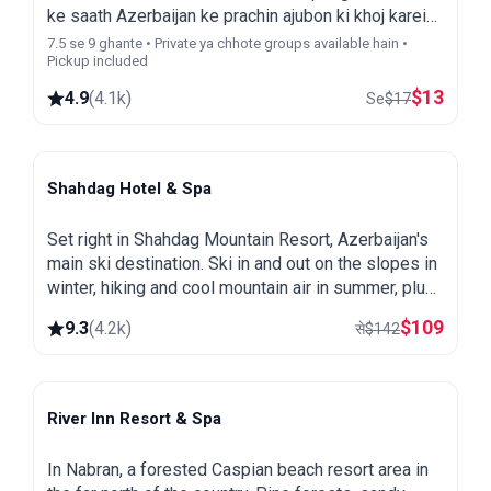
ke saath Azerbaijan ke prachin ajubon ki khoj karein.
Abhi book karein aur muft mein Baku city aur night
7.5 se 9 ghante • Private ya chhote groups available hain •
Pickup included
tour payein!
$
13
4.9
(
4.1k
)
Se
$
17
Shahdag Hotel & Spa
Shahdag
Set right in Shahdag Mountain Resort, Azerbaijan's
main ski destination. Ski in and out on the slopes in
winter, hiking and cool mountain air in summer, plus
a spa and heated pool.
$
109
9.3
(
4.2k
)
से
$
142
River Inn Resort & Spa
Nabran
In Nabran, a forested Caspian beach resort area in