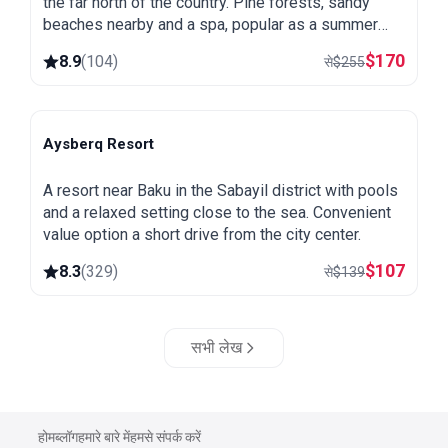
the far north of the country. Pine forests, sandy
beaches nearby and a spa, popular as a summer
getaway from Baku.
$
170
8.9
(
104
)
से
$
255
Aysberq Resort
Baku
A resort near Baku in the Sabayil district with pools
and a relaxed setting close to the sea. Convenient
value option a short drive from the city center.
$
107
8.3
(
329
)
से
$
139
सभी लेख
होम
ब्लॉग
हमारे बारे में
हमसे संपर्क करें