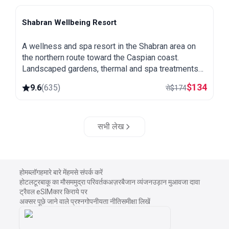
Shabran Wellbeing Resort
Shabran
A wellness and spa resort in the Shabran area on
the northern route toward the Caspian coast.
Landscaped gardens, thermal and spa treatments
and a quiet setting away from the city.
$
134
9.6
(
635
)
से
$
174
सभी लेख
होम
ब्लॉग
हमारे बारे में
हमसे संपर्क करें
होटल
टूर
बाकू का मौसम
मुद्रा परिवर्तक
अज़रबैजान व्यंजन
उड़ान मुआवजा दावा
ट्रैवल eSIM
कार किराये पर
अक्सर पूछे जाने वाले प्रश्न
गोपनीयता नीति
समीक्षा लिखें