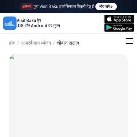
पूरा Visit Baku इकोसिस्टम बिक्री हेतु है
बिक्री
और जानें
Visit Baku ऐप
iOS और Android पर मुफ्त
होम
/
अज़रबैजान व्यंजन
/
चोबान सलाद