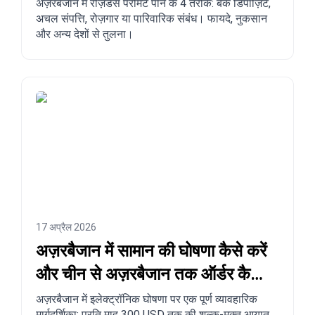
अज़रबैजान में रेज़िडेंस परमिट पाने के 4 तरीके: बैंक डिपॉज़िट,
अचल संपत्ति, रोज़गार या पारिवारिक संबंध। फायदे, नुकसान
और अन्य देशों से तुलना।
17 अप्रैल 2026
अज़रबैजान में सामान की घोषणा कैसे करें
और चीन से अज़रबैजान तक ऑर्डर कैसे
करें?
अज़रबैजान में इलेक्ट्रॉनिक घोषणा पर एक पूर्ण व्यावहारिक
मार्गदर्शिका: प्रति माह 300 USD तक की शुल्क-मुक्त आयात