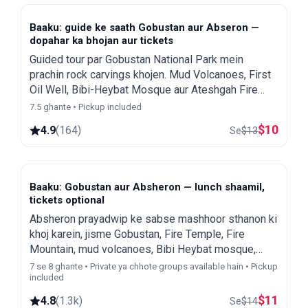
Baaku: guide ke saath Gobustan aur Abseron —
dopahar ka bhojan aur tickets
Guided tour par Gobustan National Park mein
prachin rock carvings khojen. Mud Volcanoes, First
Oil Well, Bibi-Heybat Mosque aur Ateshgah Fire
Temple dekhen.
7.5 ghante • Pickup included
$
10
4.9
(
164
)
Se
$
13
Baaku: Gobustan aur Absheron — lunch shaamil,
tickets optional
Absheron prayadwip ke sabse mashhoor sthanon ki
khoj karein, jisme Gobustan, Fire Temple, Fire
Mountain, mud volcanoes, Bibi Heybat mosque,
First Oil Wells aur Heydar Aliyev Center shamil hain.
7 se 8 ghante • Private ya chhote groups available hain • Pickup
included
$
11
4.8
(
1.3k
)
Se
$
14