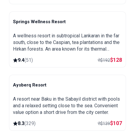
Springs Wellness Resort
Lankaran
A wellness resort in subtropical Lankaran in the far
south, close to the Caspian, tea plantations and the
Hirkan forests. An area known for its thermal
springs, green and warm all year round.
$
128
9.4
(
51
)
से
$
192
Aysberq Resort
Baku
A resort near Baku in the Sabayil district with pools
and a relaxed setting close to the sea. Convenient
value option a short drive from the city center.
$
107
8.3
(
329
)
से
$
139