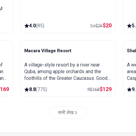
IM
$
20
4.0
(
85
)
5
Se
$
26
Macara Village Resort
Sha
Quba
S
of
A village-style resort by a river near
A we
an
Quba, among apple orchards and the
area
and
foothills of the Greater Caucasus. Good
Casp
eat
base for trips to the mountain village of
ther
$
169
$
129
8.8
(
775
)
9
से
$
168
n.
Khinalug.
sett
सभी लेख