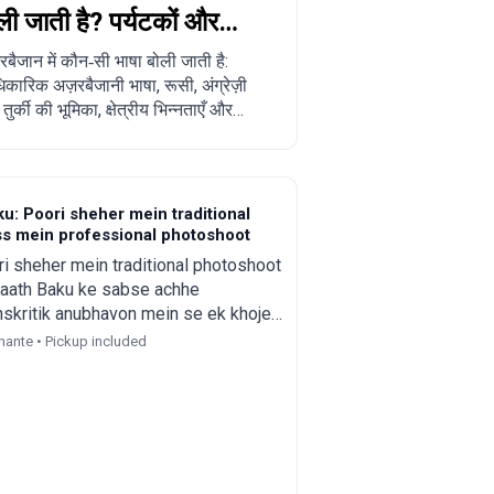
ली जाती है? पर्यटकों और
लोकेशन करने वालों के लिए
रबैजान में कौन‑सी भाषा बोली जाती है:
कारिक अज़रबैजानी भाषा, रूसी, अंग्रेज़ी
रा गाइड
ुर्की की भूमिका, क्षेत्रीय भिन्नताएँ और
यटकों व रिलोकेशन की सोच रहे लोगों के लिए
ावहारिक सुझाव।
u: Poori sheher mein traditional
ss mein professional photoshoot
i sheher mein traditional photoshoot
aath Baku ke sabse achhe
skritik anubhavon mein se ek khojen.
 Azerbaijani poshak pehnen aur
hante • Pickup included
niya photographer ke saath yaadgar
capture karen.