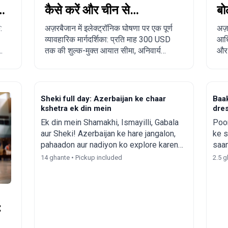
4
कैसे करें और चीन से
बो
अज़रबैजान तक ऑर्डर कैसे
रि
:
अज़रबैजान में इलेक्ट्रॉनिक घोषणा पर एक पूर्ण
अज़
व्यावहारिक मार्गदर्शिका: प्रति माह 300 USD
आधि
करें?
पू
तक की शुल्क-मुक्त आयात सीमा, अनिवार्य
और त
नियम, प्रतिबंधित सामान, डिलीवरी समय, और
पर्
चीन, तुर्की, अमेरिका तथा अन्य देशों से
व्य
अज़रबैजान तक चरण-दर-चरण ऑर्डर करने की
प्रक्रिया।
Sheki full day: Azerbaijan ke chaar
Baak
kshetra ek din mein
dre
Ek din mein Shamakhi, Ismayilli, Gabala
Poor
aur Sheki! Azerbaijan ke hare jangalon,
ke s
pahaadon aur nadiyon ko explore karen
saan
aur samriddh sanskriti aur itihaas khojen!
Asli
14 ghante • Pickup included
2.5 g
stha
pal 
: