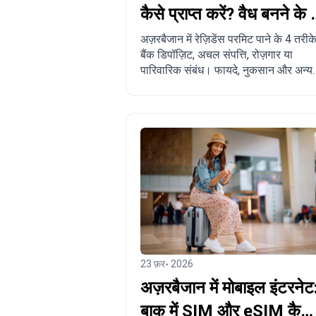
कैसे प्राप्त करें? वैध बनने के 
तरीके
अज़रबैजान में रेज़िडेंस परमिट पाने के 4 तरीके
बैंक डिपॉज़िट, अचल संपत्ति, रोज़गार या
पारिवारिक संबंध। फायदे, नुकसान और अन्य
देशों से तुलना।
23 फ़र॰ 2026
अज़रबैजान में मोबाइल इंटरनेट
बाकू में SIM और eSIM कैसे