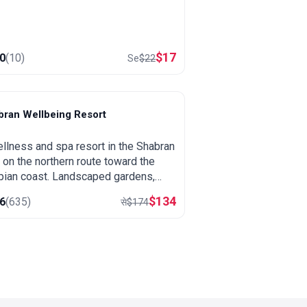
$
17
.0
(
10
)
Se
$
22
bran Wellbeing Resort
habran
llness and spa resort in the Shabran
 on the northern route toward the
ian coast. Landscaped gardens,
mal and spa treatments and a quiet
$
134
.6
(
635
)
से
$
174
ing away from the city.