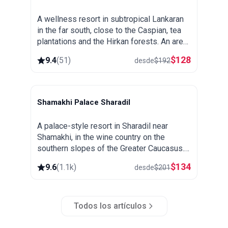
A wellness resort in subtropical Lankaran
in the far south, close to the Caspian, tea
plantations and the Hirkan forests. An area
known for its thermal springs, green and
$
128
9.4
(
51
)
desde
$
192
warm all year round.
Shamakhi Palace Sharadil
Shamakhi
A palace-style resort in Sharadil near
Shamakhi, in the wine country on the
southern slopes of the Greater Caucasus.
Close to the Diri Baba mausoleum, the
$
134
9.6
(
1.1k
)
desde
$
201
Yeddi Gumbaz tombs and the Pirqulu
forests.
Todos los artículos