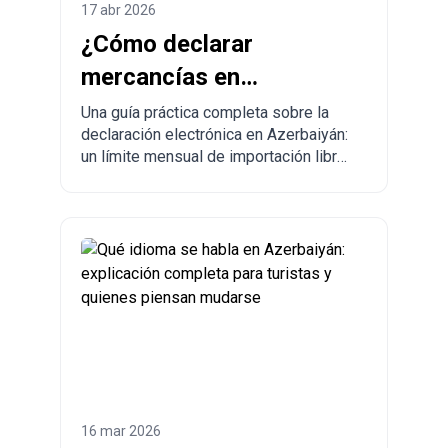
17 abr 2026
¿Cómo declarar
mercancías en
Azerbaiyán y hacer
Una guía práctica completa sobre la
declaración electrónica en Azerbaiyán:
pedidos desde China a
un límite mensual de importación libre
Azerbaiyán?
de impuestos de hasta 300 USD,
normas obligatorias, mercancías
prohibidas, tiempos de entrega y el
proceso paso a paso para hacer
pedidos desde China, Turquía, Estados
Unidos y otros países a Azerbaiyán.
16 mar 2026