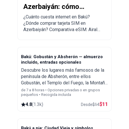
Azerbaiyán: cómo
comprar SIM y eSIM en
¿Cuánto cuesta internet en Bakú?
¿Dónde comprar tarjeta SIM en
Bakú
Azerbaiyán? Comparativa eSIM: Airalo,
Esim.sm, Yesim.
Bakú: Gobustán y Absherón — almuerzo
incluido, entradas opcionales
Descubre los lugares más famosos de la
península de Absherón, entre ellos
Gobustán, el Templo del Fuego, la Montaña
de Fuego, los volcanes de barro, la
de 7 a 8 horas • Opciones privadas o en grupos
pequeños • Recogida incluida
mezquita Bibi Heybat, los primeros pozos
petrolíferos y el Centro Heydar Aliyev.
$
11
4.8
(
1.3k
)
Desde
$
14
Bakú a pie: Ciudad Vieja y símbolos