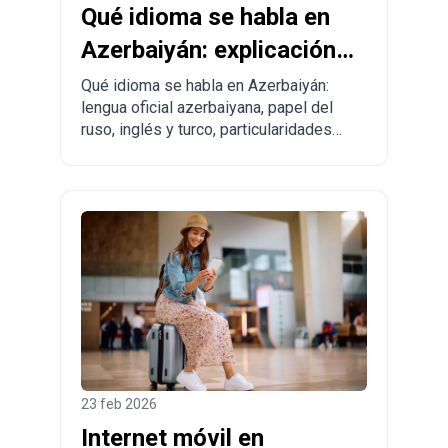
Qué idioma se habla en
Azerbaiyán: explicación
completa para turistas y
Qué idioma se habla en Azerbaiyán:
lengua oficial azerbaiyana, papel del
quienes piensan
ruso, inglés y turco, particularidades
mudarse
regionales y consejos prácticos para
turistas y personas que planean
trasladarse.
23 feb 2026
Internet móvil en