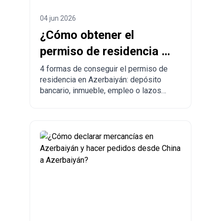
04 jun 2026
¿Cómo obtener el
permiso de residencia en
Azerbaiyán? 4 maneras
4 formas de conseguir el permiso de
residencia en Azerbaiyán: depósito
de legalizarse
bancario, inmueble, empleo o lazos
familiares. Ventajas, desventajas y
comparación con otros países.