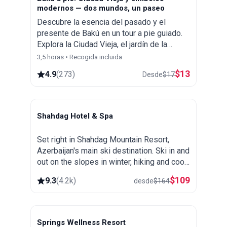
modernos — dos mundos, un paseo
Descubre la esencia del pasado y el
presente de Bakú en un tour a pie guiado.
Explora la Ciudad Vieja, el jardín de la
Filarmónica, el parque marítimo del Bulevar,
3,5 horas • Recogida incluida
la vista panorámica de Highland Park, Mini
$
13
4.9
(
273
)
Desde
$
17
Venecia y más.
Shahdag Hotel & Spa
Shahdag
Set right in Shahdag Mountain Resort,
Azerbaijan's main ski destination. Ski in and
out on the slopes in winter, hiking and cool
mountain air in summer, plus a spa and
$
109
9.3
(
4.2k
)
desde
$
164
heated pool.
Springs Wellness Resort
Lankaran