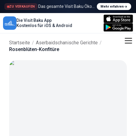
Das gesamte Visit Baku Ökosystem wird verkauft
ZU VERKAUFEN
Mehr erfahren
Die Visit Baku App
Kostenlos für iOS & Android
Startseite
/
Aserbaidschanische Gerichte
/
Rosenblüten-Konfitüre