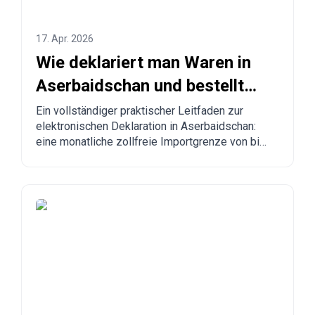
17. Apr. 2026
Wie deklariert man Waren in
Aserbaidschan und bestellt
aus China nach
Ein vollständiger praktischer Leitfaden zur
elektronischen Deklaration in Aserbaidschan:
Aserbaidschan?
eine monatliche zollfreie Importgrenze von bis
zu 300 USD, verbindliche Regeln, verbotene
Waren, Lieferzeiten und eine Schritt-für-Schritt-
Anleitung für Bestellungen aus China, der Türkei,
den USA und anderen Ländern nach
Aserbaidschan.