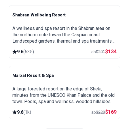
Shabran Wellbeing Resort
Shabran
A wellness and spa resort in the Shabran area on
the northern route toward the Caspian coast.
Landscaped gardens, thermal and spa treatments
and a quiet setting away from the city.
$
134
9.6
(
635
)
ab
$
201
Marxal Resort & Spa
Sheki
A large forested resort on the edge of Sheki,
minutes from the UNESCO Khan Palace and the old
town. Pools, spa and wellness, wooded hillsides
and a great base for exploring northern Azerbaijan.
$
169
9.6
(
1k
)
ab
$
220