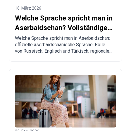
16. März 2026
Welche Sprache spricht man in
Aserbaidschan? Vollständige
Erklärung für Reisende und
Welche Sprache spricht man in Aserbaidschan:
offizielle aserbaidschanische Sprache, Rolle
Auswanderer
von Russisch, Englisch und Türkisch, regionale
Besonderheiten und praktische Tipps für
Touristen und Menschen, die einen Umzug
planen.