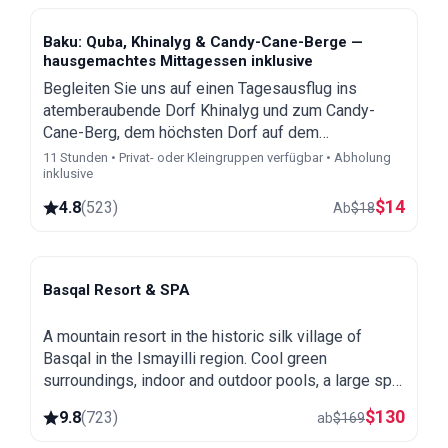
Baku: Quba, Khinalyg & Candy-Cane-Berge —
hausgemachtes Mittagessen inklusive
Begleiten Sie uns auf einen Tagesausflug ins
atemberaubende Dorf Khinalyg und zum Candy-
Cane-Berg, dem höchsten Dorf auf dem
europäischen Kontinent, und genießen Sie
11 Stunden • Privat- oder Kleingruppen verfügbar • Abholung
inklusive
unglaubliche Ausblicke und ein köstliches
hausgemachtes Mittagessen.
$
14
4.8
(
523
)
Ab
$
18
Basqal Resort & SPA
Basqal
A mountain resort in the historic silk village of
Basqal in the Ismayilli region. Cool green
surroundings, indoor and outdoor pools, a large spa
and easy trips to Lahij and the Ismayilli mountains.
$
130
9.8
(
723
)
ab
$
169