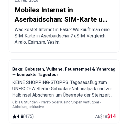
23. Feb. 2026
Mobiles Internet in
Aserbaidschan: SIM-Karte und
eSIM in Baku kaufen
Was kostet Internet in Baku? Wo kauft man eine
SIM-Karte in Aserbaidschan? eSIM-Vergleich:
Airalo, Esim.sm, Yesim.
Baku: Gobustan, Vulkane, Feuertempel & Yanardag
— kompakte Tagestour
KEINE SHOPPING-STOPPS. Tagesausflug zum
UNESCO-Welterbe Gobustan-Nationalpark und zur
Halbinsel Abscheron, um Überreste der Steinzeit
und des Zoroastrismus zu entdecken.
6 bis 8 Stunden • Privat- oder Kleingruppen verfügbar •
Abholung inklusive
$
14
4.8
(
475
)
Ab
$
18