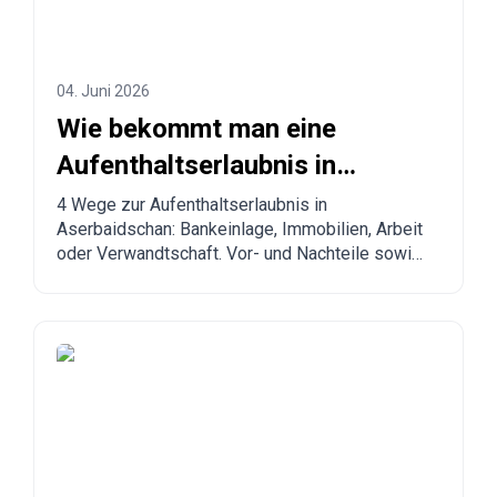
04. Juni 2026
Wie bekommt man eine
Aufenthaltserlaubnis in
Aserbaidschan? 4 Wege zur
4 Wege zur Aufenthaltserlaubnis in
Aserbaidschan: Bankeinlage, Immobilien, Arbeit
Legalisierung
oder Verwandtschaft. Vor- und Nachteile sowie
Vergleich mit anderen Ländern.