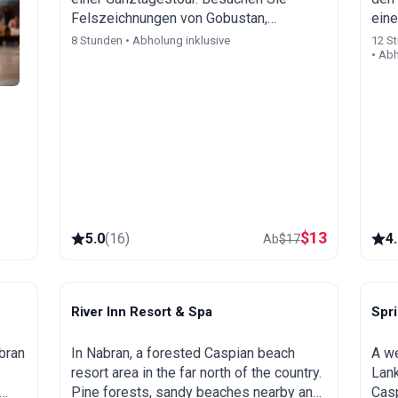
Aserbaidschan.
Felszeichnungen von Gobustan,
eine
Schlammvulkane, Rituale im
das 
8 Stunden • Abholung inklusive
12 St
• Abh
Feuertempel, brennenden Berg, das
schö
Heydar-Aliyev-Zentrum und genießen
opt
Sie ein Mittagessen im lokalen Stil.
u
$
13
5.0
(
16
)
4
Ab
$
17
River Inn Resort & Spa
Spr
Nabran
L
bran
In Nabran, a forested Caspian beach
A we
resort area in the far north of the country.
Lank
Pine forests, sandy beaches nearby and
Casp