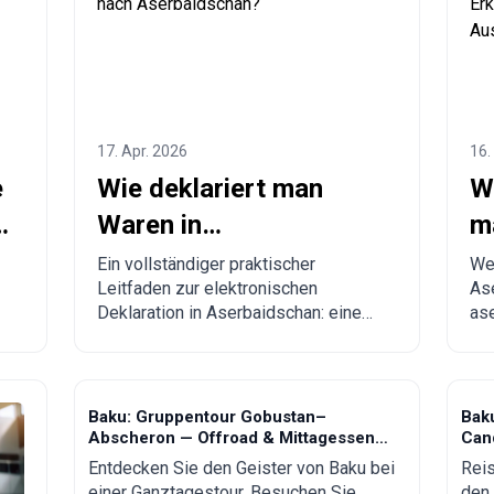
17. Apr. 2026
16.
e
Wie deklariert man
W
n
Waren in
m
Aserbaidschan und
V
Ein vollständiger praktischer
Wel
Leitfaden zur elektronischen
Ase
g
bestellt aus China nach
f
Deklaration in Aserbaidschan: eine
ase
Aserbaidschan?
A
monatliche zollfreie Importgrenze
von
von bis zu 300 USD, verbindliche
re
Regeln, verbotene Waren,
pra
Lieferzeiten und eine Schritt-für-
Me
Baku: Gruppentour Gobustan–
Baku
Schritt-Anleitung für Bestellungen
Abscheron — Offroad & Mittagessen
Can
aus China, der Türkei, den USA und
inklusive
Entdecken Sie den Geister von Baku bei
Reis
anderen Ländern nach
einer Ganztagestour. Besuchen Sie
den