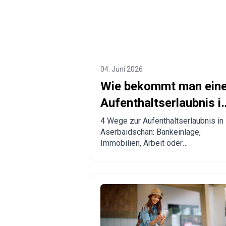
04. Juni 2026
Wie bekommt man ein
Aufenthaltserlaubnis i
Aserbaidschan? 4
4 Wege zur Aufenthaltserlaubnis in
Aserbaidschan: Bankeinlage,
Wege zur Legalisierun
Immobilien, Arbeit oder
Verwandtschaft. Vor- und Nachteile
sowie Vergleich mit anderen
Ländern.