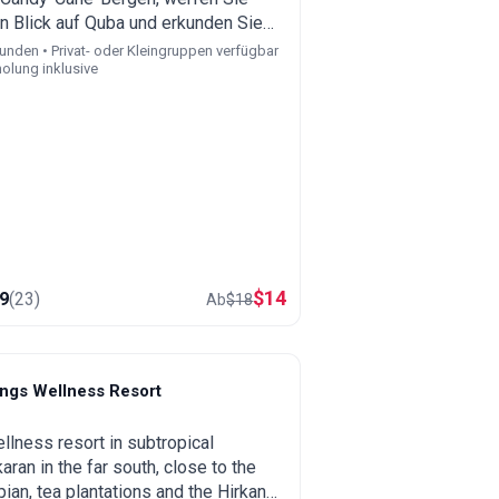
n Blick auf Quba und erkunden Sie
alte Dorf Khinalyg. Landschaftlich
unden • Privat- oder Kleingruppen verfügbar
olung inklusive
ne Straßen, wilde Berge und
ionales hausgemachtes Mittagessen.
$
14
.9
(
23
)
Ab
$
18
ings Wellness Resort
ankaran
llness resort in subtropical
aran in the far south, close to the
ian, tea plantations and the Hirkan