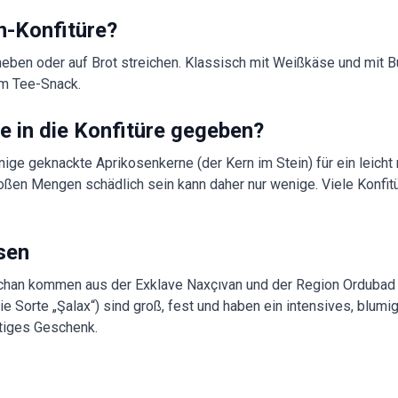
n-Konfitüre?
neben oder auf Brot streichen. Klassisch mit Weißkäse und mit B
em Tee-Snack.
 in die Konfitüre gegeben?
e geknackte Aprikosenkerne (der Kern im Stein) für ein leicht
roßen Mengen schädlich sein kann daher nur wenige. Viele Konfit
sen
chan kommen aus der Exklave Naxçıvan und der Region Ordubad 
die Sorte „Şalax“) sind groß, fest und haben ein intensives, blum
rtiges Geschenk.