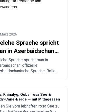
 März 2026
elche Sprache spricht
an in Aserbaidschan?
ollständige Erklärung
che Sprache spricht man in
rbaidschan: offizielle
ür Reisende und
rbaidschanische Sprache, Rolle
uswanderer
 Russisch, Englisch und Türkisch,
gionale Besonderheiten und
ktische Tipps für Touristen und
nschen, die einen Umzug planen.
: Khinalyg, Quba, rosa See &
dy-Cane-Berge — mit Mittagessen
en Sie vom lebhaften rosa See zu
 Candy-Cane-Bergen, werfen Sie