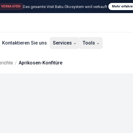
Das gesamte Visit Baku Ökosystem wird verkauft
 VERKAUFEN
Mehr erfahre
Kontaktieren Sie uns
Services
Tools
richte
/
Aprikosen-Konfitüre