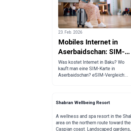
23. Feb. 2026
Mobiles Internet in
Aserbaidschan: SIM-
Karte und eSIM in Bak
Was kostet Internet in Baku? Wo
kauft man eine SIM-Karte in
kaufen
Aserbaidschan? eSIM-Vergleich:
Airalo, Esim.sm, Yesim.
Shabran Wellbeing Resort
Shabran
A wellness and spa resort in the Sha
area on the northern route toward the
Caspian coast. Landscaped gardens,