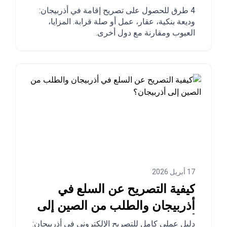
4 طرق للحصول على تصريح إقامة في أذربيجان:
وديعة بنكية، عقار، عمل أو صلة قرابة. المزايا،
العيوب ومقارنة مع دول أخرى.
17 أبريل 2026
كيفية التصريح عن السلع في
أذربيجان والطلب من الصين إلى
أذربيجان؟
دليل عملي كامل للتصريح الإلكتروني في أذربيجان: