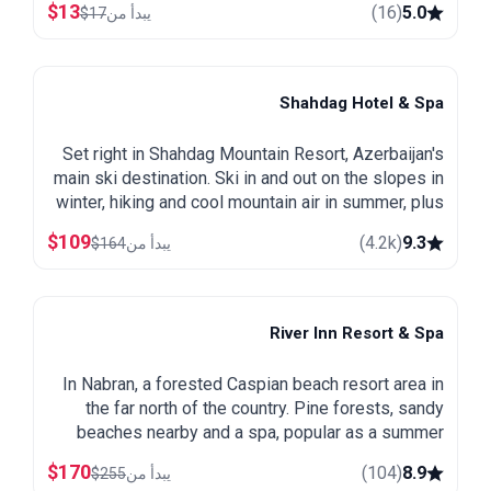
$
13
)
16
(
5.0
يبدأ من
17
$
Shahdag Hotel & Spa
Shahdag
Set right in Shahdag Mountain Resort, Azerbaijan's
main ski destination. Ski in and out on the slopes in
winter, hiking and cool mountain air in summer, plus
a spa and heated pool.
$
109
)
4.2k
(
9.3
يبدأ من
164
$
River Inn Resort & Spa
Nabran
In Nabran, a forested Caspian beach resort area in
the far north of the country. Pine forests, sandy
beaches nearby and a spa, popular as a summer
getaway from Baku.
$
170
)
104
(
8.9
يبدأ من
255
$