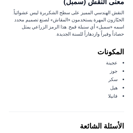
معنى النقش (سمبل)
النقش الهندسي المميز على سطح الشكربرة ليس عشوائياً.
الخبّازون المهرة يستخدمون «المقاش» لصنع تصميم محدد
اسمه «سمبل» أي سنبلة قمح. هذا الرمز الزراعي يمثل
حصاداً وفيراً وازدهاراً للسنة الجديدة.
المكونات
عجينة
جوز
سكر
هيل
فانيلا
الأسئلة الشائعة