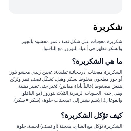
شكربرة
شكربرة معجنات على شكل نصف قمر محشوة بالجوز
والسكر. تظهر في أعياد النوروز مع الباقلوا.
ما هي الشكربرة؟
الشكربرة معجنات أذربيجانية تقليدية: عجين زبدي محشو بلوز
أو جوز مطحون مخلوط بسكر وهيل، يُشكّل نصف قمر ويُزيّن
بنقش مضغوط (غالباً بأداة مقاش). تُخبز حتى تصير ذهبية
وهي إحدى الحلويات الرمزية الثلاث لنوروز (مع الباقلوا
والغوغال). الاسم يشير إلى «معجنات حلوة» (شكر = سكر).
كيف تؤكل الشكربرة؟
الشكربرة تؤكل مع الشاي، معجنَة (أو نصف) لحصة. حلوة