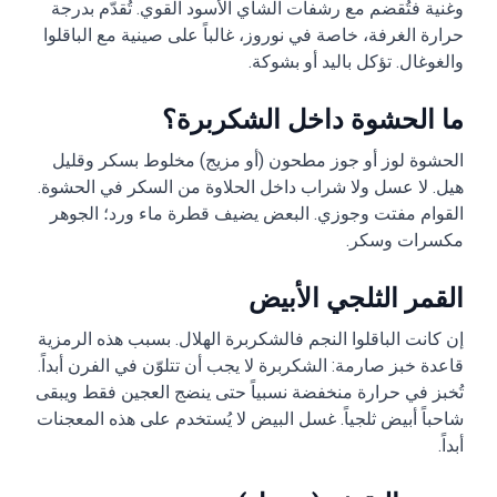
وغنية فتُقضم مع رشفات الشاي الأسود القوي. تُقدّم بدرجة
حرارة الغرفة، خاصة في نوروز، غالباً على صينية مع الباقلوا
والغوغال. تؤكل باليد أو بشوكة.
ما الحشوة داخل الشكربرة؟
الحشوة لوز أو جوز مطحون (أو مزيج) مخلوط بسكر وقليل
هيل. لا عسل ولا شراب داخل الحلاوة من السكر في الحشوة.
القوام مفتت وجوزي. البعض يضيف قطرة ماء ورد؛ الجوهر
مكسرات وسكر.
القمر الثلجي الأبيض
إن كانت الباقلوا النجم فالشكربرة الهلال. بسبب هذه الرمزية
قاعدة خبز صارمة: الشكربرة لا يجب أن تتلوّن في الفرن أبداً.
تُخبز في حرارة منخفضة نسبياً حتى ينضج العجين فقط ويبقى
شاحباً أبيض ثلجياً. غسل البيض لا يُستخدم على هذه المعجنات
أبداً.