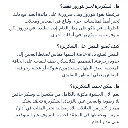
هل الشكربرة تُخبز لنوروز فقط؟
مرتبطة بقوة بنوروز وهي ضرورية على مائدة العيد. مع ذلك
تُخبز أيضاً لمناسبات أخرى وتُباع في المخابز ومحلات
الحلويات في باكو على مدار العام. إذن: تقليدية في نوروز لكن
متوفرة ومستمتَع بها في أوقات أخرى.
كيف يُصنع النقش على الشكربرة؟
النقش يُصنع بأداة خاصة اسمها مقاش تُضغط العجين إلى
حدود زخرفية. التصميم الكلاسيكي صف لقمات على الحافة
المنحنية. بعض الطهاة يستخدمون شوكة أو عجلة زخرفية؛
المقاش يعطي المظهر التقليدي.
هل يمكن تجميد الشكربرة؟
نعم! لأن الحشوة مكوّنة بالكامل من مكسرات وسكر جافين
بلا رطوبة والعجين غني بالزبدة، الشكربرة تتجمّد بشكل
ممتاز. كثير من العائلات الأذربيجانية تخبز المئات في آذار/
مارس وتحفظها في المجمّد لخدمة الضيوف غير المتوقعين
على مدار العام.