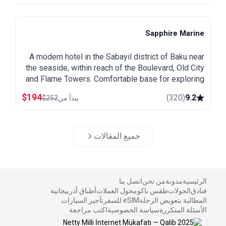
Sapphire Marine
Baku
A modern hotel in the Sabayil district of Baku near
the seaside, within reach of the Boulevard, Old City
and Flame Towers. Comfortable base for exploring
the capital.
$
194
)
320
(
9.2
يبدأ من
252
$
جميع المقالات
الرئيسية
مدونة
من نحن
اتصل بنا
فنادق
الجولات
طقس باكو
محول العملات
أطباق أذربيجانية
المطالبة بتعويض الرحلة
eSIM للسفر
تأجير السيارات
الأسئلة المتكررة
سياسة الخصوصية
اكتب مراجعة