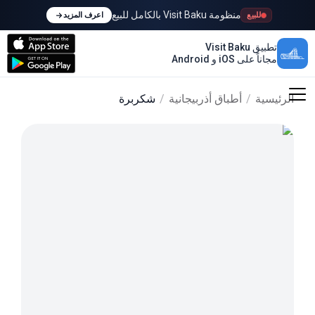
منظومة Visit Baku بالكامل للبيع
للبيع
اعرف المزيد
تطبيق Visit Baku
مجاناً على iOS و Android
الرئيسية
/
أطباق أذربيجانية
/
شكربرة