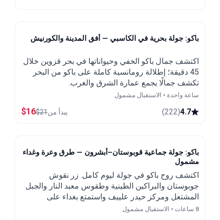
باكو: جولة بحرية في الكاسبي — أفق المدينة والكورنيش
اكتشف جمال باكو الخفي وحيواناتها في بحر قزوين خلال
45 دقيقة؛ إطلالة رومانسية كاملة على باكو من البحر
تكشف جمالًا يجمع عمارة الشرق والغرب.
ساعة واحدة • الاستقبال مشمول
$
16
)
222
(
4.7
يبدأ من
21
$
باكو: جولة جماعية قوبوستان–أبشرون — طرق وعرة وغداء
مشمول
اكتشف روح باكو في جولة ليوم كامل. زر نقوش
جوبوستان والبراكين الطينية وطقوس معبد النار والجبل
المشتعل ومركز حيدر علييف واستمتع بغداء على
الطريقة المحلية.
8 ساعات • الاستقبال مشمول