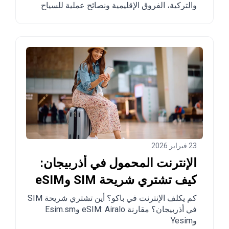
والتركية، الفروق الإقليمية ونصائح عملية للسياح
ومن يخططون للانتقال.
23 فبراير 2026
الإنترنت المحمول في أذربيجان:
كيف تشتري شريحة SIM وeSIM
في باكو
كم يكلف الإنترنت في باكو؟ أين تشتري شريحة SIM
في أذربيجان؟ مقارنة eSIM: Airalo وEsim.sm
وYesim