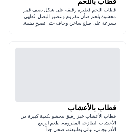
قطاب باللحم
قطاب اللحم فطيرة رقيقة على شكل نصف قمر
محشوة بلحم ضأن مفروم وعصير البصل، تُطهى
بسرعة على صاج ساخن وجاف حتى تصبح ذهبية.
ملك مقبلات أذربيجان بلا منازع، تُقدّم دائماً ساخنة
مع رش سخي من السماق.
قطاب بالأعشاب
قطاب الأعشاب خبز رقيق محشو بكمية كبيرة من
الأعشاب الطازجة المفرومة. طعم الربيع
الأذربيجاني، نباتي بطبيعته، صحي جداً.