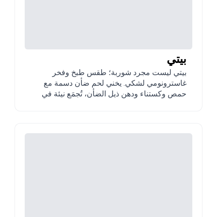
بيتي
بيتي ليست مجرد شوربة؛ طقس طبخ وفخر
غاسترونومي لشكي. يخني لحم ضأن دسمة مع
حمص وكستناء ودهن ذيل الضأن، تُجمَع نيئة في
أواني خزفية فردية غير مطلية (دوبو) وتُطبخ على نار
هادئة 12 ساعة.