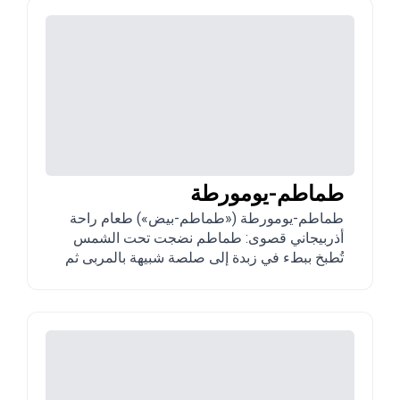
طماطم-يومورطة
طماطم-يومورطة («طماطم-بيض») طعام راحة
أذربيجاني قصوى: طماطم نضجت تحت الشمس
تُطبخ ببطء في زبدة إلى صلصة شبيهة بالمربى ثم
يُخفق فيها بيض أو يُسلق. بطل مائدة الفطور
الأذربيجانية التقليدية.