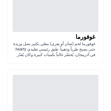
غوفورما
غوفورما لحم (ضأن أو بقري) مقلي بكثير بصل وزبدة
حتى يصبح طرياً وذهبياً. طبق رئيسي تقليدي hearty
في أذربيجان، يُحضّر غالباً بكميات كبيرة وكان يُقدّر
لبقائه جيداً.