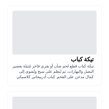
مشهور بقوامه الذي يذوب في الفم.
تيكة كباب
تيكة كباب قطع لحم ضأن أو بقري فاخر مُتبلة بعصير
البصل والبهارات، ثم تُنظم على سيخ وتُشوى إلى
كمال مدخن على الفحم. كباب أذربيجاني كلاسيكي
hearty، يُقدّم عادة مع خبز رقيق وسماق وخضار
مشوية.