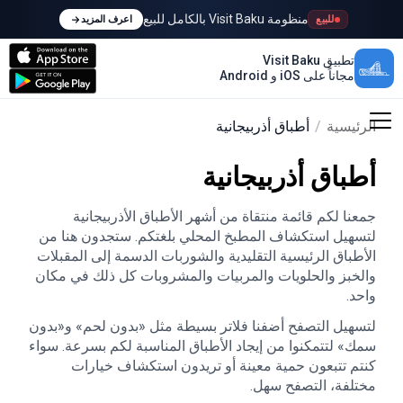
منظومة Visit Baku بالكامل للبيع
للبيع
اعرف المزيد
تطبيق Visit Baku
مجاناً على iOS و Android
الرئيسية
/
أطباق أذربيجانية
أطباق أذربيجانية
جمعنا لكم قائمة منتقاة من أشهر الأطباق الأذربيجانية
لتسهيل استكشاف المطبخ المحلي بلغتكم. ستجدون هنا من
الأطباق الرئيسية التقليدية والشوربات الدسمة إلى المقبلات
والخبز والحلويات والمربيات والمشروبات كل ذلك في مكان
واحد.
لتسهيل التصفح أضفنا فلاتر بسيطة مثل «بدون لحم» و«بدون
سمك» لتتمكنوا من إيجاد الأطباق المناسبة لكم بسرعة. سواء
كنتم تتبعون حمية معينة أو تريدون استكشاف خيارات
مختلفة، التصفح سهل.