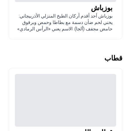
بوزباش
بوزباش أحد أقدم أركان الطبخ المنزلي الأذربيجاني:
يخني لحم ضأن دسمة مع بطاطا وحمص وبرقوق
حامض مجفف (ألجا). الاسم يعني «الرأس الرمادي»
في إشارة للمرق الغائم. عشاء عائلي نموذجي يُطبخ
في قدر كبير واحد لإشباع جمع.
قطاب