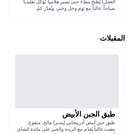
العجل) يُطبخ ببطء حتى يصير هلامياً. يُؤكل تقليدياً
صباحاً، غالباً مع ثوم وخل وخبز، ويُقدّر كمُ
restorative.
المقبلات
طبق الجبن الأبيض
طبق جبن أبيض أذربيجاني (پندير) مالح، منقوع،
مفتت غالباً يُقدّم مع الزبدة والخبز على مائدة الشاي