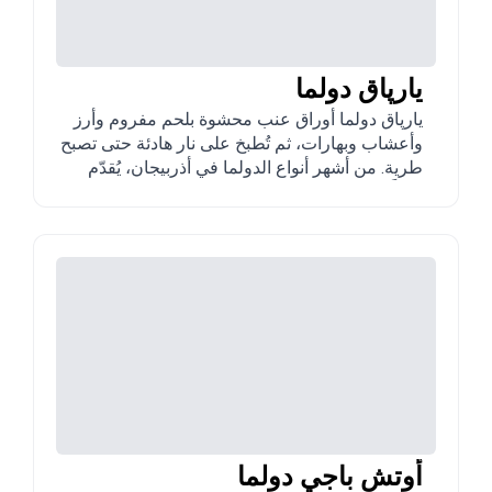
يارپاق دولما
يارپاق دولما أوراق عنب محشوة بلحم مفروم وأرز
وأعشاب وبهارات، ثم تُطبخ على نار هادئة حتى تصبح
طرية. من أشهر أنواع الدولما في أذربيجان، يُقدّم
غالباً مع لبن أو صلصة لبن بالثوم.
أوتش باجي دولما