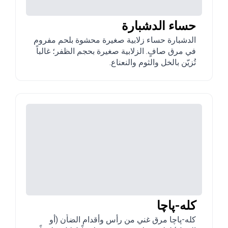
حساء الدشبارة
الدشبارة حساء زلابية صغيرة محشوة بلحم مفروم
في مرق صافٍ. الزلابية صغيرة بحجم الظفر؛ غالباً
تُزيّن بالخل والثوم والنعناع.
كله-پاچا
كله-پاچا مرق غني من رأس وأقدام الضأن (أو