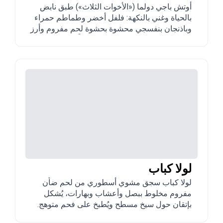
أوتش باجي دولما («الأخوات الثلاث») طبق نابض
بالحياة وغني بالنكهة: فلفل أخضر وطماطم حمراء
وباذنجان بنفسجي محشوة بحشوة لحم مفروم وأرز
غنية. دولما ملونة احتفالية تُقدّم غالباً في المناسبات
والولائم الصيفية واللقاءات العائلية في أذربيجان.
لولا كباب
لولا كباب سجق مشوي أسطوري من لحم ضأن
مفروم مخلوط ببصل وأعشاب وبهارات، يُشكل
بإتقان حول سيخ مسطح ويُطبخ على فحم متوهج.
من أشهر أطباق الشارع والمطاعم في أذربيجان،