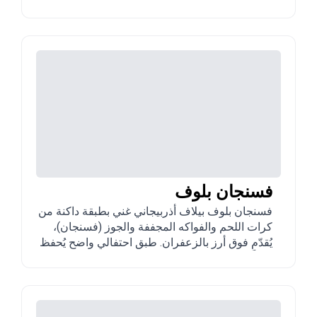
والصيف عند وفرة الأعشاب الطازجة.
فسنجان بلوف
فسنجان بلوف بيلاف أذربيجاني غني بطبقة داكنة من
كرات اللحم والفواكه المجففة والجوز (فسنجان)،
يُقدّم فوق أرز بالزعفران. طبق احتفالي واضح يُحفظ
غالباً للمناسبات.