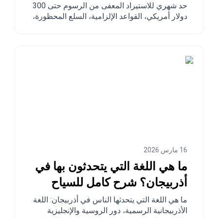
حد شهري للاستيراد المعفى من الرسوم حتى 300
دولار أمريكي، القواعد الإلزامية، السلع المحظورة،
أوقات التسليم، وخطوة بخطوة كيفية الطلب من
الصين وتركيا والولايات المتحدة ودول أخرى إلى
أذربيجان.
16 مارس 2026
ما هي اللغة التي يتحدثون بها في
أذربيجان؟ شرح كامل للسياح
والراغبين في الانتقال
ما هي اللغة التي يتحدثها الناس في أذربيجان: اللغة
الأذربيجانية الرسمية، دور الروسية والإنجليزية