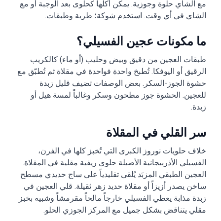
مع الشاي حلوة وجوزية. يمكن أكلها كحلوى بعد الوجبة أو مع
الشاي في أي وقت. استخدم شوكة؛ طرية وطبقات.
ما مكونات عجين الفسيلي؟
طبقات العجين من دقيق وبيض وحليب (أو ماء) كالكريب
الرقيق أو اليوفكا. تُطبخ واحدة فواحدة في مقلاة ثم تُطبّق مع
حشوة الجوز-السكر. بعض الوصفات تضيف قليل زبدة
للعجين. الحشوة جوز مطحون وسكر وغالباً لمسة هيل أو
زبدة.
سر القلي في المقلاة
خلاف حلويات نوروز الكبرى التي تُخبز كلها في الفرن،
الفسيلي الأذربيجانية الأصيلة حلوى ريفية مقلية في المقلاة.
العجين الطبقي المزبَد يُلقى تقليدياً على ساج حديدي مسطح
ساخن يصدر أزيزاً أو مقلاة حديد زهر ثقيلة. قلي العجين في
زبدة مذابة يعطي الفسيلي خارجاً مالحاً مقرمشاً وشبيه بخبز
مقلي يتناقض بشكل جميل مع المركز الجوزي الحلو.