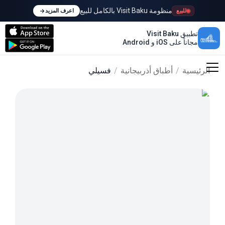
منظومة Visit Baku بالكامل للبيع
للبيع
اعرف المزيد
تطبيق Visit Baku
مجاناً على iOS و Android
الرئيسية
/
أطباق أذربيجانية
/
فسيلي