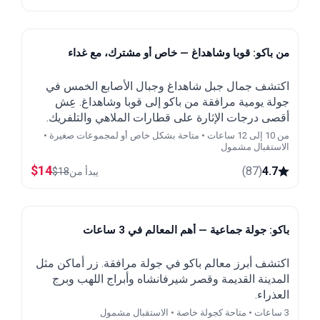
من باكو: قوبا وشاهداغ — خاص أو مشترك، مع غداء
اكتشف جمال جبل شاهداغ وجبال الأصابع الخمس في
جولة يومية مرافقة من باكو إلى قوبا وشاهداغ. عِش
أقصى درجات الإثارة على قطارات الملاهي والتلفريك.
من 10 إلى 12 ساعات • متاحة بشكل خاص أو لمجموعات صغيرة •
الاستقبال مشمول
$
14
)
87
(
4.7
يبدأ من
18
$
باكو: جولة جماعية — أهم المعالم في 3 ساعات
اكتشف أبرز معالم باكو في جولة مرافقة. زر أماكن مثل
المدينة القديمة وقصر شيرفانشاه وأبراج اللهب وبرج
العذراء.
3 ساعات • متاحة كجولة خاصة • الاستقبال مشمول