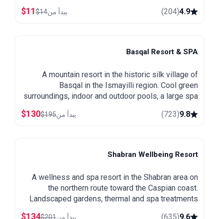
$
11
)
204
(
4.9
يبدأ من
14
$
Basqal Resort & SPA
Basqal
A mountain resort in the historic silk village of
Basqal in the Ismayilli region. Cool green
surroundings, indoor and outdoor pools, a large spa
and easy trips to Lahij and the Ismayilli mountains.
$
130
)
723
(
9.8
يبدأ من
195
$
Shabran Wellbeing Resort
Shabran
A wellness and spa resort in the Shabran area on
the northern route toward the Caspian coast.
Landscaped gardens, thermal and spa treatments
and a quiet setting away from the city.
$
134
)
635
(
9.6
يبدأ من
201
$