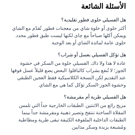
الأسئلة الشائعة
هل الفسيلي حلوى فطور تقليدية؟
أكثر حلوى أو حلوة شاي من معجنات فطور. تُقدّم مع الشاي
ويمكن أكلها صباحاً مع چای لكنها ليست طبق فطور محدد.
حلوى عامة لمائدة الشاي أو بعد الوجبة.
هل تؤكل الفسيلي بعسل أو شراب؟
عادة لا هذا ولا ذاك. الفسيلي حلوة من السكر في حشوة
الجوز؛ لا تُنقع بشراب كالباقلوا. البعض يضع قليلاً عسل فوقها
عند التقديم لكن النسخة الكلاسيكية فقط العجين الطبقي
وحشوة الجوز-السكر تؤكل كما هي مع الشاي.
هل الفسيلي طرية أم مقرمشة؟
مزيج رائع من الاثنتين. الطبقات الخارجية جداً التي تلمس
المقلاة الساخنة تنتفخ وتصير ذهبية ومقرمشة جداً بينما
الطبقات الداخلية الملفوفة الكثيفة تبقى طرية ومطاطية
ومُشبعة بزبدة وسكر مذابين.