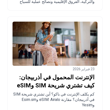
والتركية، الفروق الإقليمية ونصائح عملية للسياح
ومن يخططون للانتقال.
23 فبراير 2026
الإنترنت المحمول في أذربيجان:
كيف تشتري شريحة SIM وeSIM
في باكو
كم يكلف الإنترنت في باكو؟ أين تشتري شريحة SIM
في أذربيجان؟ مقارنة eSIM: Airalo وEsim.sm
وYesim