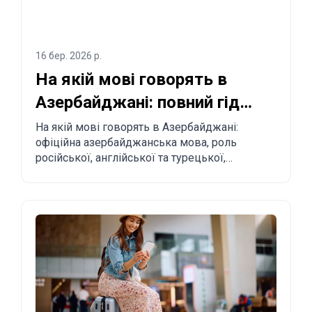
16 бер. 2026 р.
На якій мові говорять в
Азербайджані: повний гід
для туристів і релокантів
На якій мові говорять в Азербайджані:
офіційна азербайджанська мова, роль
російської, англійської та турецької,
регіональні особливості та практичні поради
туристам і тим, хто планує переїзд.