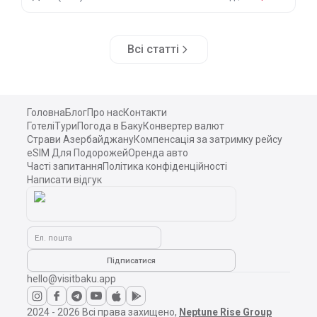
Всі статті
Головна
Блог
Про нас
Контакти
Готелі
Тури
Погода в Баку
Конвертер валют
Страви Азербайджану
Компенсація за затримку рейсу
eSIM Для Подорожей
Оренда авто
Часті запитання
Політика конфіденційності
Написати відгук
Ел. пошта
Підписатися
hello@visitbaku.app
2024 - 2026
Всі права захищено,
Neptune Rise Group