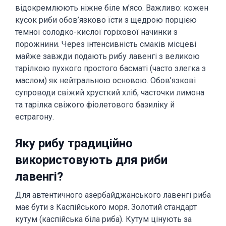
відокремлюють ніжне біле м’ясо. Важливо: кожен
кусок риби обов’язково їсти з щедрою порцією
темної солодко-кислої горіхової начинки з
порожнини. Через інтенсивність смаків місцеві
майже завжди подають рибу лавенгі з великою
тарілкою пухкого простого басматі (часто злегка з
маслом) як нейтральною основою. Обов’язкові
супроводи свіжий хрусткий хліб, часточки лимона
та тарілка свіжого фіолетового базиліку й
естрагону.
Яку рибу традиційно
використовують для риби
лавенгі?
Для автентичного азербайджанського лавенгі риба
має бути з Каспійського моря. Золотий стандарт
кутум (каспійська біла риба). Кутум цінують за