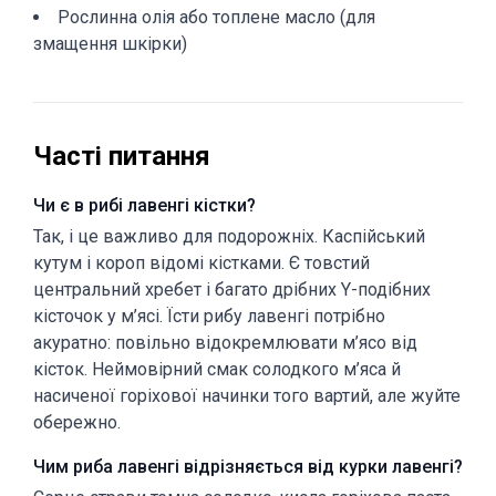
Рослинна олія або топлене масло (для
змащення шкірки)
Часті питання
Чи є в рибі лавенгі кістки?
Так, і це важливо для подорожніх. Каспійський
кутум і короп відомі кістками. Є товстий
центральний хребет і багато дрібних Y-подібних
кісточок у м’ясі. Їсти рибу лавенгі потрібно
акуратно: повільно відокремлювати м’ясо від
кісток. Неймовірний смак солодкого м’яса й
насиченої горіхової начинки того вартий, але жуйте
обережно.
Чим риба лавенгі відрізняється від курки лавенгі?