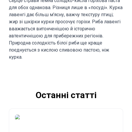
Серце страви темна солодко-кисла горіхова паста
для обох однакова. Різниця лише в «посуді». Курка
лавенгі дає більш м’ясну, важчу текстуру птиці;
жир зі шкірки курки просочує горіхи. Риба лавенгі
вважається витонченішою й історично
автентичнішою для прибережних регіонів.
Природна солодкість білої риби ще краще
поєднується з кислою сливовою пастою, ніж
курка.
Останні статті