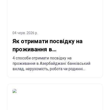
04 черв. 2026 р.
Як отримати посвідку на
проживання в
Азербайджані? 4 способи
4 способи отримати посвідку на
проживання в Азербайджані: банківський
легалізуватися
вклад, нерухомість, робота чи родинні
зв'язки. Переваги, недоліки й порівняння з
іншими країнами.