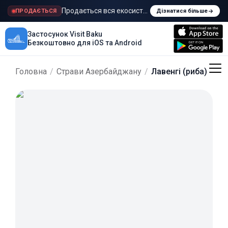
Продається вся екосистема Visit Baku
ПРОДАЄТЬСЯ
Дізнатися більше
Застосунок Visit Baku
Безкоштовно для iOS та Android
Головна
/
Страви Азербайджану
/
Лавенгі (риба)