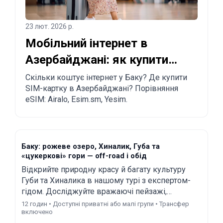
23 лют. 2026 р.
Мобільний інтернет в
Азербайджані: як купити
SIM-картку та eSIM у Баку
Скільки коштує інтернет у Баку? Де купити
SIM-картку в Азербайджані? Порівняння
eSIM: Airalo, Esim.sm, Yesim.
Баку: рожеве озеро, Хиналик, Губа та
«цукеркові» гори — off-road і обід
Відкрийте природну красу й багату культуру
Губи та Хиналика в нашому турі з експертом-
гідом. Досліджуйте вражаючі пейзажі,
скуштуйте місцеву кухню в Хиналику й
12 годин • Доступні приватні або малі групи • Трансфер
включено
відчуйте захопливу спадщину Азербайджану.