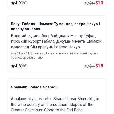
$
13
4.9
(
20
)
Від
$
17
Баку–Габала–Шамаха: Туфандаг, озеро Нохур і
лавандові поля
Відкрийте дива Азербайджану — гору Туфан,
гірський курорт Габала, Джума-мечеть Шамахи,
водоспад Сім красунь і озеро Нохур.
від 11 до 11,5 годин • Доступні приватні або малі групи •
Трансфер включено
$
15
4.8
(
66
)
Від
$
20
Shamakhi Palace Sharadil
Shamakhi
A palace-style resort in Sharadil near Shamakhi, in
the wine country on the southern slopes of the
Greater Caucasus. Close to the Diri Baba