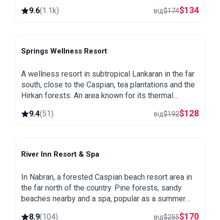
mausoleum, the Yeddi Gumbaz tombs and the
$
134
9.6
(
1.1k
)
від
$
174
Pirqulu forests.
Springs Wellness Resort
Lankaran
A wellness resort in subtropical Lankaran in the far
south, close to the Caspian, tea plantations and the
Hirkan forests. An area known for its thermal
springs, green and warm all year round.
$
128
9.4
(
51
)
від
$
192
River Inn Resort & Spa
Nabran
In Nabran, a forested Caspian beach resort area in
the far north of the country. Pine forests, sandy
beaches nearby and a spa, popular as a summer
getaway from Baku.
$
170
8.9
(
104
)
від
$
255