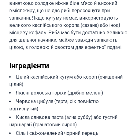
винятково солодке ніжне біле м’ясо й високий
вміст жиру, що не дає рибі пересохнути при
запіканні. Якщо кутуму немає, використовують
великого каспійського коропа (сазана) або іноді
місцеву кефаль. Риба має бути достатньо великою
для щільної начинки; майже завжди запікають
цілою, з головою й хвостом для ефектної подачі.
Інгредієнти
Цілий каспійський кутум або короп (очищений,
цілий)
Якісні волоські горіхи (дрібно мелені)
Червона цибуля (терта, сік повністю
відтиснутий)
Кисла сливова паста (алча руббу) або густий
наршараб (гранатовий сироп)
Сіль і свіжомелений чорний перець