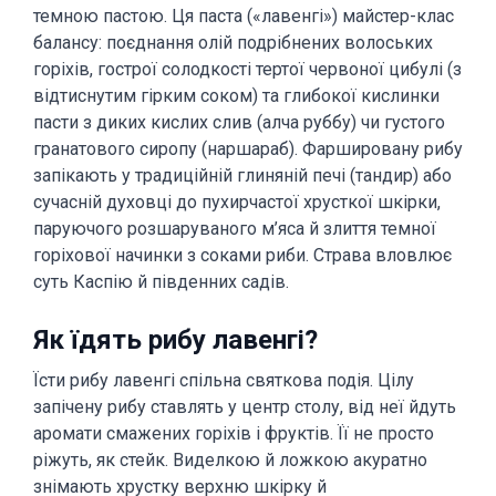
темною пастою. Ця паста («лавенгі») майстер-клас
балансу: поєднання олій подрібнених волоських
горіхів, гострої солодкості тертої червоної цибулі (з
відтиснутим гірким соком) та глибокої кислинки
пасти з диких кислих слив (алча руббу) чи густого
гранатового сиропу (наршараб). Фаршировану рибу
запікають у традиційній глиняній печі (тандир) або
сучасній духовці до пухирчастої хрусткої шкірки,
паруючого розшаруваного м’яса й злиття темної
горіхової начинки з соками риби. Страва вловлює
суть Каспію й південних садів.
Як їдять рибу лавенгі?
Їсти рибу лавенгі спільна святкова подія. Цілу
запічену рибу ставлять у центр столу, від неї йдуть
аромати смажених горіхів і фруктів. Її не просто
ріжуть, як стейк. Виделкою й ложкою акуратно
знімають хрустку верхню шкірку й