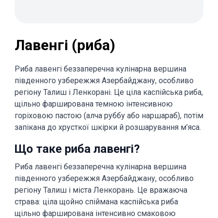
Лавенгі (риба)
Риба лавенгі беззаперечна кулінарна вершина
південного узбережжя Азербайджану, особливо
регіону Талиш і Ленкорані. Це ціла каспійська риба,
щільно фарширована темною інтенсивною
горіховою пастою (алча руббу або наршараб), потім
запікана до хрусткої шкірки й розшарування м’яса.
Що таке риба лавенгі?
Риба лавенгі беззаперечна кулінарна вершина
південного узбережжя Азербайджану, особливо
регіону Талиш і міста Ленкорань. Це вражаюча
страва: ціла щойно спіймана каспійська риба
щільно фарширована інтенсивно смаковою