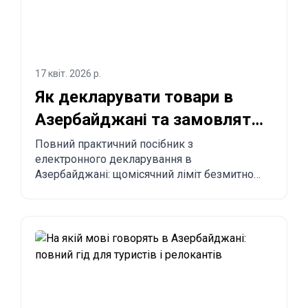
17 квіт. 2026 р.
Як декларувати товари в
Азербайджані та замовляти
з Китаю в Азербайджан?
Повний практичний посібник з
електронного декларування в
Азербайджані: щомісячний ліміт безмитного
імпорту до 300 USD, обов’язкові правила,
заборонені товари, строки доставки та
покроковий процес замовлення з Китаю,
Туреччини, США та інших країн до
Азербайджану.